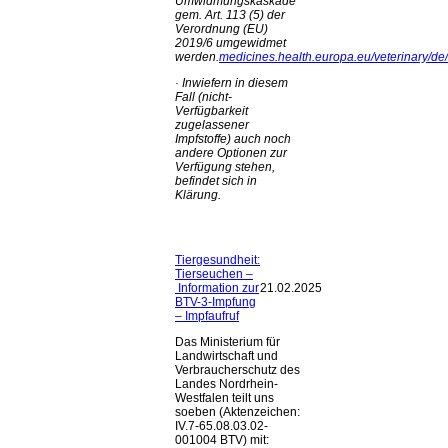
Umwidmungskaskade
gem. Art. 113 (5) der
Verordnung (EU)
2019/6 umgewidmet
werden.
medicines.health.europa.eu/veterinary/
·
Inwiefern in diesem
Fall (nicht-
Verfügbarkeit
zugelassener
Impfstoffe) auch noch
andere Optionen zur
Verfügung stehen,
befindet sich in
Klärung.
Tiergesundheit:
Tierseuchen –
Information zur
21.02.2025
BTV-3-Impfung
– Impfaufruf
Das Ministerium für
Landwirtschaft und
Verbraucherschutz des
Landes Nordrhein-
Westfalen teilt uns
soeben (Aktenzeichen:
IV.7-65.08.03.02-
001004 BTV) mit: