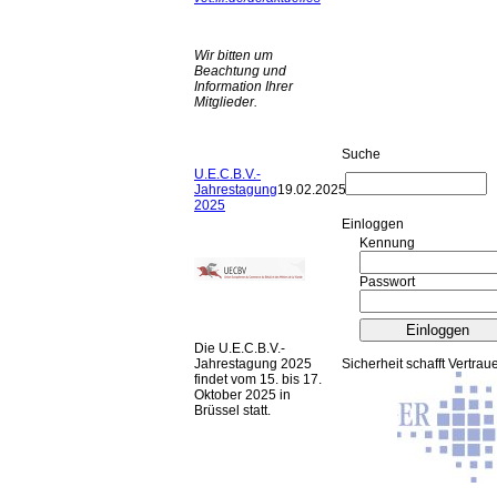
Wir bitten um
Beachtung und
Information Ihrer
Mitglieder.
Suche
U.E.C.B.V.-
Jahrestagung
19.02.2025
2025
Ein­log­gen
Kennung
Passwort
Die U.E.C.B.V.-
Jahrestagung 2025
Sicherheit schafft Vertrau
findet vom 15. bis 17.
Oktober 2025 in
Brüssel statt.