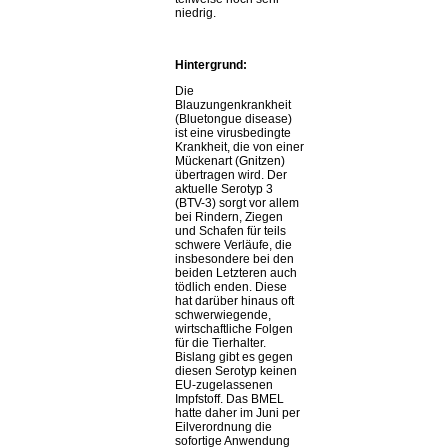
niedrig.
Hintergrund:
Die
Blauzungenkrankheit
(Bluetongue disease)
ist eine virusbedingte
Krankheit, die von einer
Mückenart (Gnitzen)
übertragen wird. Der
aktuelle Serotyp 3
(BTV-3) sorgt vor allem
bei Rindern, Ziegen
und Schafen für teils
schwere Verläufe, die
insbesondere bei den
beiden Letzteren auch
tödlich enden. Diese
hat darüber hinaus oft
schwerwiegende,
wirtschaftliche Folgen
für die Tierhalter.
Bislang gibt es gegen
diesen Serotyp keinen
EU-zugelassenen
Impfstoff. Das BMEL
hatte daher im Juni per
Eilverordnung die
sofortige Anwendung