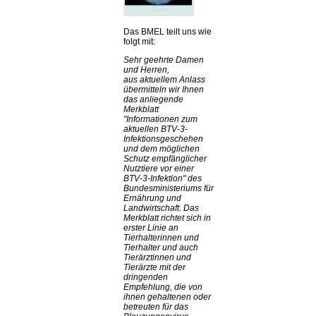
Das BMEL teilt uns wie
folgt mit:
Sehr geehrte Damen
und Herren,
aus aktuellem Anlass
übermitteln wir Ihnen
das anliegende
Merkblatt
Informationen zum
aktuellen BTV-3-
Infektionsgeschehen
und dem möglichen
Schutz empfänglicher
Nutztiere vor einer
BTV-3-Infektion
des
Bundesministeriums für
Ernährung und
Landwirtschaft. Das
Merkblatt richtet sich in
erster Linie an
Tierhalterinnen und
Tierhalter und auch
Tierärztinnen und
Tierärzte mit der
dringenden
Empfehlung, die von
ihnen gehaltenen oder
betreuten für das