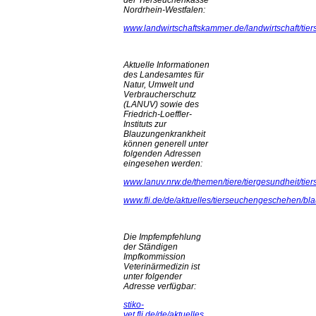
Nordrhein-Westfalen:
www.landwirtschaftskammer.de/landwirtschaft/tier
Aktuelle Informationen
des Landesamtes für
Natur, Umwelt und
Verbraucherschutz
(LANUV) sowie des
Friedrich-Loeffler-
Instituts zur
Blauzungenkrankheit
können generell unter
folgenden Adressen
eingesehen werden:
www.lanuv.nrw.de/themen/tiere/tiergesundheit/ti
www.fli.de/de/aktuelles/tierseuchengeschehen/bl
Die Impfempfehlung
der Ständigen
Impfkommission
Veterinärmedizin ist
unter folgender
Adresse verfügbar:
stiko-
vet.fli.de/de/aktuelles