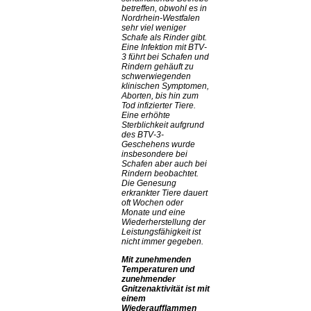
betreffen, obwohl es in
Nordrhein-Westfalen
sehr viel weniger
Schafe als Rinder gibt.
Eine Infektion mit BTV-
3 führt bei Schafen und
Rindern gehäuft zu
schwerwiegenden
klinischen Symptomen,
Aborten, bis hin zum
Tod infizierter Tiere.
Eine erhöhte
Sterblichkeit aufgrund
des BTV-3-
Geschehens wurde
insbesondere bei
Schafen aber auch bei
Rindern beobachtet.
Die Genesung
erkrankter Tiere dauert
oft Wochen oder
Monate und eine
Wiederherstellung der
Leistungsfähigkeit ist
nicht immer gegeben.
Mit zunehmenden
Temperaturen und
zunehmender
Gnitzenaktivität ist mit
einem
Wiederaufflammen