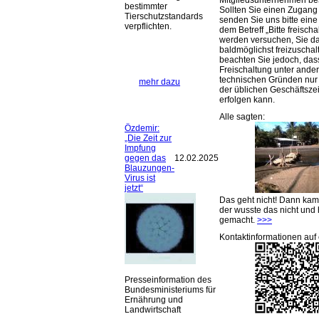
Mitgliedsunternehmen be
bestimmter
Sollten Sie einen Zugan
Tierschutzstandards
senden Sie uns bitte eine 
verpflichten.
dem Betreff „Bitte freischa
werden versuchen, Sie d
baldmöglichst freizuschalt
beachten Sie jedoch, das
Freischaltung unter ande
technischen Gründen nu
mehr dazu
der üblichen Geschäftsze
erfolgen kann.
Alle sagten:
Özdemir:
„Die Zeit zur
Impfung
gegen das
12.02.2025
Blauzungen-
Virus ist
jetzt“
Das geht nicht! Dann ka
der wusste das nicht und 
gemacht.
>>>
Kontaktinformationen auf 
Presseinformation des
Bundesministeriums für
Ernährung und
Landwirtschaft