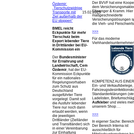
Der BVVF hat eine Kooper
Özdemir:
dem Versicherungsmakler
„Tierschutzwidrige
Ellwanger & Kramm. Hier 
Transporte mit
15.02.2025
maßgeschneiderte
Ziel außerhalb der
Versicherungslösungen sp
EU stoppen“
die Vieh- und Fleischwirts
BMEL reicht
>>>
Eckpunkte für mehr
Tierschutz beim
Für das moderne
Export lebender Tiere
Viehhandelsunternehme
in Drittländer bei EU-
Kommission ein
Der
Bundesminister
für Ernährung und
Landwirtschaft, Cem
Özdemir
, hat der EU-
Kommission Eckpunkte
für ein nationales
KOMPETENZ AUS EINER
Regelungsvorhaben
Ein- und Verkaufsbelege,
zum Schutz aus
Fahrzeugsdesinfektionsko
Deutschland
Standarderklärungen (
ste
ausgeführter Tiere
Ladelisten, Briefumschlä
vorgelegt. Damit soll
Aufkleber
und vieles meh
die Ausfuhr lebender
unserem Shop….
Tiere nur noch dann
erlaubt werden, wenn
>>>
die jeweiligen
Drittländer (Zielländer
In eigener Sache: Berei
und Transitländer) sich
Der Bereich Interna ist
in einer Vereinbarung
ausschließlich für
zur Einhaltung