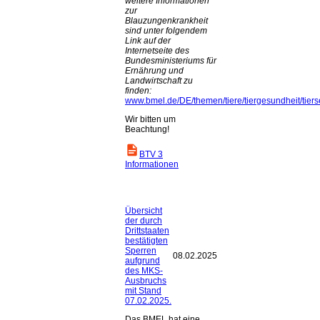
weitere Informationen
zur
Blauzungenkrankheit
sind unter folgendem
Link auf der
Internetseite des
Bundesministeriums für
Ernährung und
Landwirtschaft zu
finden:
www.bmel.de/DE/themen/tiere/tiergesundheit/tier
Wir bitten um
Beachtung!
BTV 3
Informationen
Übersicht
der durch
Drittstaaten
bestätigten
Sperren
08.02.2025
aufgrund
des MKS-
Ausbruchs
mit Stand
07.02.2025.
Das BMEL hat eine