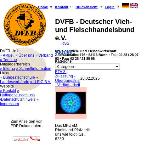
Home
::
Kontakt
::
Druckansicht
::
LogIn
::
DVFB - Deutscher Vieh-
und Fleischhandelsbund
e.V.
RSS
DVFB - Info
Haus der Vieh- und Fleischwirtschaft
Aktuell
Adenauerallee 176 • 53113 Bonn • Tel.: 02 28 / 28 07
» Aktuell
» Über uns
» Verband
93 • Fax: 02 28 / 21 89 08
» Termine
Kategorie
Mitgliederbereich
» Interna
» Schnellinformation
BTV-3:
Links
Zulassung -
» Bundesfachschule
»
26.02.2025
Übergangsfrist
Landesverbände
» U.E.C.B.V.
- Verfügbarkeit
Website
» Kontakt
»
Haftungsausschluss
/Datenschutzhinweis
»
Impressum
Zum Anzeigen von
Das MKUEM
PDF Dokumenten:
Rheinland-Pfalz teilt
uns wie folgt (Gz.:
6230-