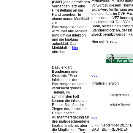
mittlerweile im Ruhestand 
(BMEL)
den betroffenen
Vorwort zu diesem Thema 
Verbänden jetzt eine
Extra-Veröffentlichung ge
Hilfestellung an die
die ebenfalls im DVH-Fac
Hand gegeben: In
der auch die VFZ herausg
einem neuen Merkblatt
erschienen ist. Der DVH-
zur
Bonn, bietet einen entsp
Blauzungenkrankheit
Standardblock an, der für
wird über alle Aspekte
Zweck benutzt werden ka
rund um die Infektion
und die Impfung
Hier geht's zur...
aufgeklärt. Das
Merkblatt ist
hier
abrufbar.
Dazu erklärt
Bundesminister
Özdemir:
Eine
>>>
Infektion mit der
Initiative Tierwohl
Blauzungenkrankheit
verursacht großes
Tierleid, im
schlimmsten Fall
können die infizierten
Rinder, Schafe oder
Ziegen daran sterben.
Dank unserer
Ausnahmeregelung für
>>>
drei maßgeschneiderte
3. - 6. September 2015:
Impfstoffe gibt es aber
GAST BEI FREUNDEN!
die Möglichkeit, Tiere