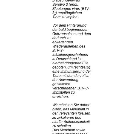
Blauzungenvirus
Serotyp 3 (engl.
Bluetongue virus (BTV
3)) empfänglichen
Tiere zu impfen.
Vor dem Hintergrund
der bald beginnenden
Gnitzensaison und dem
dadurch zu
erwartenden
Wiederaufleben des
BTV-3-
Infektionsgeschehens
in Deutschland ist
hierbei dringende Eile
geboten, um rechtzeitig
eine Immunisierung der
Tiere mit den derzeit in
der Anwendung
gestatteten
verschiedenen BTV-3-
Impfstoffen zu
erreichen.
Wir möchten Sie daher
bitten, das Merkblatt in
den relevanten Kreisen
zu zirkulieren und
hierfür Aufmerksamkeit
zu schaffen.
Das Merkblatt sowie