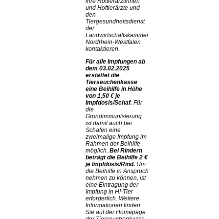
ihre Hoftierärztinnen
und Hoftierärzte und
den
Tiergesundheitsdienst
der
Landwirtschaftskammer
Nordrhein-Westfalen
kontaktieren.
Für alle Impfungen ab
dem 03.02.2025
erstattet die
Tierseuchenkasse
eine Beihilfe in Höhe
von 1,50 € je
Impfdosis/Schaf.
Für
die
Grundimmunisierung
ist damit auch bei
Schafen eine
zweimalige Impfung im
Rahmen der Beihilfe
möglich.
Bei Rindern
beträgt die Beihilfe 2 €
je Impfdosis/Rind.
Um
die Beihilfe in Anspruch
nehmen zu können, ist
eine Eintragung der
Impfung in HI-Tier
erforderlich. Weitere
Informationen finden
Sie auf der Homepage
der Tierseuchenkasse