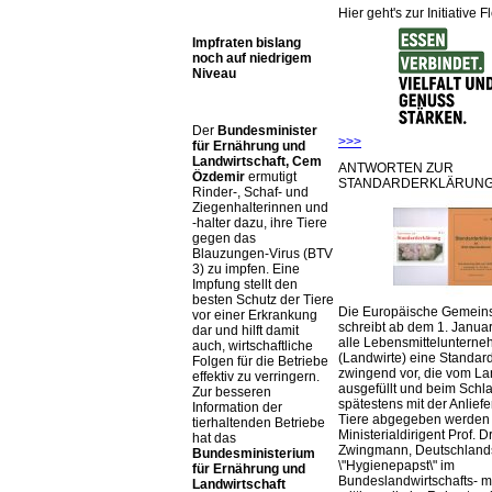
Hier geht's zur Initiative F
Impfraten bislang
noch auf niedrigem
Niveau
Der
Bundesminister
>>>
für Ernährung und
Landwirtschaft, Cem
ANTWORTEN ZUR
Özdemir
ermutigt
STANDARDERKLÄRUNG
Rinder-, Schaf- und
Ziegenhalterinnen und
-halter dazu, ihre Tiere
gegen das
Blauzungen-Virus (BTV
3) zu impfen. Eine
Impfung stellt den
besten Schutz der Tiere
Die Europäische Gemeins
vor einer Erkrankung
schreibt ab dem 1. Januar
dar und hilft damit
alle Lebensmittelunterne
auch, wirtschaftliche
(Landwirte) eine Standar
Folgen für die Betriebe
zwingend vor, die vom La
effektiv zu verringern.
ausgefüllt und beim Schla
Zur besseren
spätestens mit der Anlief
Information der
Tiere abgegeben werden
tierhaltenden Betriebe
Ministerialdirigent Prof. Dr
hat das
Zwingmann, Deutschland
Bundesministerium
\"Hygienepapst\" im
für Ernährung und
Bundeslandwirtschafts- mi
Landwirtschaft