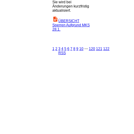
Sie wird bei
Änderungen kurzfristig
aktualisiert.
ÜBERSICHT
Sperren Aufgrund MKS
28.1.
1
2
3
4
5
6
7
8
9
10
⋅⋅⋅
120
121
122
RSS