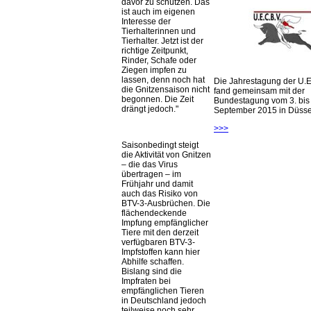
davor zu schützen. Das
ist auch im eigenen
Interesse der
Tierhalterinnen und
Tierhalter. Jetzt ist der
richtige Zeitpunkt,
Rinder, Schafe oder
Ziegen impfen zu
lassen, denn noch hat
Die Jahrestagung der U.E
die Gnitzensaison nicht
fand gemeinsam mit der
begonnen. Die Zeit
Bundestagung vom 3. bis 
drängt jedoch.
September 2015 in Düsseld
>>>
Saisonbedingt steigt
die Aktivität von Gnitzen
– die das Virus
übertragen – im
Frühjahr und damit
auch das Risiko von
BTV-3-Ausbrüchen. Die
flächendeckende
Impfung empfänglicher
Tiere mit den derzeit
verfügbaren BTV-3-
Impfstoffen kann hier
Abhilfe schaffen.
Bislang sind die
Impfraten bei
empfänglichen Tieren
in Deutschland jedoch
teilweise noch sehr