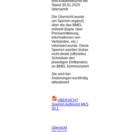
und Klauenseuche mit
Stand 30.01.2025
übersandt.
Die Übersicht wurde
um Sperren ergänzt,
über die das BMEL
indirekt (bspw. über
Pressemitteilung,
Informationen von
Verbänden, etc.)
informiert wurde. Diese
Sperren wurden bisher
nicht direkt (offizielles
Schreiben des
jeweiligen Drittlandes)
an BMEL kommuniziert.
Sie wird bei
Änderungen kurzfristig
aktualisiert.
ÜBERSICHT
Sperren Aufgrund MKS
30.1.
Übersicht
der durch