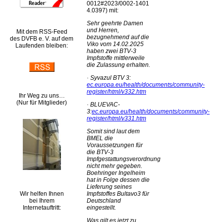
0012#2023/0002-1401
4.0397) mit:
Sehr geehrte Damen
und Herren,
Mit dem RSS-Feed
bezugnehmend auf die
des DVFB e. V. auf dem
Viko vom 14.02.2025
Laufenden bleiben:
haben zwei BTV-3
Impfstoffe mittlerweile
die Zulassung erhalten.
·
Syvazul BTV 3:
ec.europa.eu/health/documents/community-
register/html/v332.htm
Ihr Weg zu uns…
(Nur für Mitglieder)
·
BLUEVAC-
3:
ec.europa.eu/health/documents/community-
register/html/v331.htm
Somit sind laut dem
BMEL die
Voraussetzungen für
die BTV-3
Impfgestattungsverordnung
nicht mehr gegeben.
Boehringer Ingelheim
hat in Folge dessen die
Lieferung seines
Impfstoffes Bultavo3 für
Wir helfen Ihnen
Deutschland
bei Ihrem
eingestellt.
Internetauftritt:
Was gilt es jetzt zu