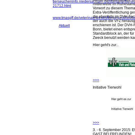
tierseucheninfo.niedersachsen.de/startseite/tier
mittlerweile im Ruhestand 
21712.html
Vorwort zu diesem Thema 
Extra-Veröffentlichung ge
die ebenfalls im DVH-Fac
www.tmasgff.de/veterinaerwesen/tiergesundheit/t
der auch die VFZ herausg
erschienen ist. Der DVH-
Aktuell
Bonn, bietet einen entsp
Standardblock an, der für
Zweck benutzt werden ka
Hier geht's zur...
>>>
Initiative Tierwohl
>>>
3. - 6. September 2015:
GAST BEI FREUNDEN!