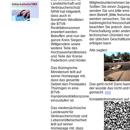
Mitgliedsunternehmen be
Landwirtschaft und
Sollten Sie einen Zugan
Verbraucherschutz
senden Sie uns bitte eine 
NRW hat mitgeteilt,
dem Betreff „Bitte freischa
dass auch in
werden versuchen, Sie d
Nordrhein-Westfalen
baldmöglichst freizuschalt
die BTV8-
beachten Sie jedoch, das
Restriktiionszonen
Freischaltung unter ande
erweitert werden.
technischen Gründen nu
Betroffen sind nun der
der üblichen Geschäftsze
ganze Kreis Siegen-
erfolgen kann.
Wittgenstein sowie
weitere Teile des
Alle sagten:
Hochsauerlandkreises
und Teile der Kreise
Paderborn und Höxter.
Das thüringische
Ministerium teilt auf
seiner Homepage mit,
dass das gesamte
Das geht nicht! Dann ka
Gebiet des Freistaates
der wusste das nicht und 
Thüringen in eine
gemacht.
>>>
BTV8-
Handelsrestriktionszone
Kontaktinformationen auf 
einzustufen ist.
Das niedersächsische
Landesamt für
Verbraucherschutz und
Lebensmittelsicherheit
teilt auf seiner
Homepage mit, dass