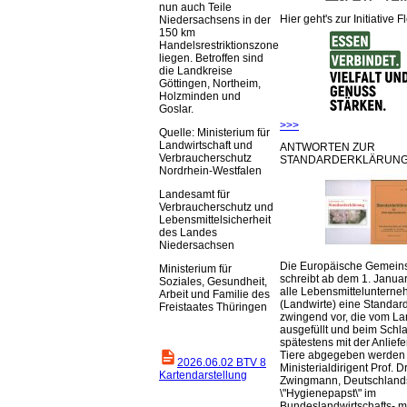
nun auch Teile
Hier geht's zur Initiative F
Niedersachsens in der
150 km
Handelsrestriktionszone
liegen. Betroffen sind
die Landkreise
Göttingen, Northeim,
Holzminden und
Goslar.
>>>
Quelle: Ministerium für
Landwirtschaft und
ANTWORTEN ZUR
Verbraucherschutz
STANDARDERKLÄRUNG
Nordrhein-Westfalen
Landesamt für
Verbraucherschutz und
Lebensmittelsicherheit
des Landes
Niedersachsen
Die Europäische Gemeins
Ministerium für
schreibt ab dem 1. Januar
Soziales, Gesundheit,
alle Lebensmittelunterne
Arbeit und Familie des
(Landwirte) eine Standar
Freistaates Thüringen
zwingend vor, die vom La
ausgefüllt und beim Schla
spätestens mit der Anlief
Tiere abgegeben werden
2026.06.02 BTV 8
Ministerialdirigent Prof. Dr
Kartendarstellung
Zwingmann, Deutschland
\"Hygienepapst\" im
Bundeslandwirtschafts- mi