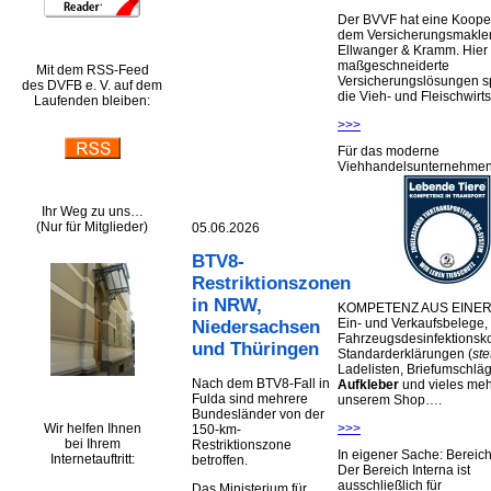
Der BVVF hat eine Kooper
dem Versicherungsmakler
Ellwanger & Kramm. Hier 
maßgeschneiderte
Mit dem RSS-Feed
Versicherungslösungen sp
des DVFB e. V. auf dem
die Vieh- und Fleischwirts
Laufenden bleiben:
>>>
Für das moderne
Viehhandelsunternehme
Ihr Weg zu uns…
(Nur für Mitglieder)
05.06.2026
BTV8-
Restriktionszonen
in NRW,
KOMPETENZ AUS EINER
Ein- und Verkaufsbelege,
Niedersachsen
Fahrzeugsdesinfektionsko
und Thüringen
Standarderklärungen (
ste
Ladelisten, Briefumschlä
Nach dem BTV8-Fall in
Aufkleber
und vieles meh
Fulda sind mehrere
unserem Shop….
Bundesländer von der
Wir helfen Ihnen
>>>
150-km-
bei Ihrem
Restriktionszone
In eigener Sache: Berei
Internetauftritt:
betroffen.
Der Bereich Interna ist
ausschließlich für
Das Ministerium für