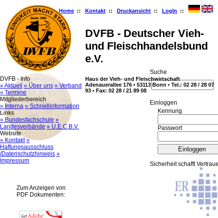
Home
::
Kontakt
::
Druckansicht
::
LogIn
::
DVFB - Deutscher Vieh-
und Fleischhandelsbund
e.V.
Suche
DVFB - Info
Haus der Vieh- und Fleischwirtschaft
Adenauerallee 176 • 53113 Bonn • Tel.: 02 28 / 28 07
» Aktuell
» Über uns
» Verband
93 • Fax: 02 28 / 21 89 08
» Termine
Mitgliederbereich
Ein­log­gen
» Interna
» Schnellinformation
Kennung
Links
» Bundesfachschule
»
Landesverbände
» U.E.C.B.V.
Passwort
Website
» Kontakt
»
Haftungsausschluss
/Datenschutzhinweis
»
Impressum
Sicherheit schafft Vertrau
Zum Anzeigen von
PDF Dokumenten: