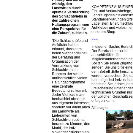
wichtig, den
KOMPETENZ AUS EINER
Landwirten durch
Ein- und Verkaufsbelege,
optimale Vermarktung
Fahrzeugsdesinfektionsko
des Schlachtviehs in
Standarderklärungen (
ste
den zahlreichen
Ladelisten, Briefumschlä
Haltungsprogrammen
Aufkleber
und vieles meh
eine Perspektive für
unserem Shop….
die Zukunft zu bieten.
>>>
Die Schlachthöfe und
Aufkäufer haben
In eigener Sache: Berei
erkannt, dass dem
Der Bereich Interna ist
freien Viehhandel bei
ausschließlich für
der Beratung und
Mitgliedsunternehmen be
Organisation der
Sollten Sie einen Zugan
Vermarktung von
senden Sie uns bitte eine 
Schlachtvieh im
dem Betreff „Bitte freischa
Rahmen der schier
werden versuchen, Sie d
unübersichtlich vielen
baldmöglichst freizuschalt
Haltungsprogramme
beachten Sie jedoch, das
eine zentrale
Freischaltung unter ande
Bedeutung zu kommt.
technischen Gründen nu
Jeder Viehkaufmann
der üblichen Geschäftsze
beobachtet nicht nur
erfolgen kann.
aus eigenem Interesse,
sondern vor allem auch
Alle sagten:
um Landwirte als
Lieferanten von
Schlachtvieh optimal
beraten zu können, den
Markt, der trotz
sinkender Stückzahlen