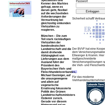
Spezialisten und
Passwort
Kenner des Marktes
gefragt, wenn es
darum geht, flexibel
auf die wechselnden
Anforderungen der
Sicherheit schafft Vertrau
Vermarktung bei
gleichzeitig sinkenden
Viehzahlen zu
reagieren.
München – Die zum
Teil stark rückläufigen
Viehzahlen der
bundesdeutschen
Der BVVF hat eine Kooper
Landwirtschaft und die
dem Versicherungsmakler
damit drohende
Ellwanger & Kramm. Hier 
Abhängigkeit von
maßgeschneiderte
Lieferungen aus dem
Versicherungslösungen sp
Ausland führt der
die Vieh- und Fleischwirts
Präsident des
Bayerischen Vieh- und
>>>
Fleischhandelsverbandes,
Michael Gasteiger, auf
Für das moderne
die unausgewogene
Viehhandelsunternehme
und allein auf
vegetarische
Ernährung fokussierte
Politik des Grünen
Landwirtschaftsministers
Özdemir zurück.
Gerade vor diesem
Hintergrund sei es