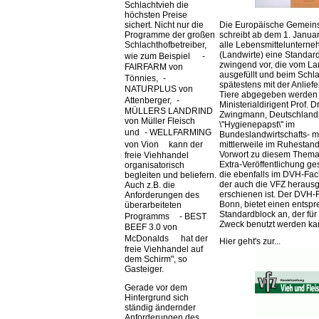
Schlachtvieh die
höchsten Preise
Die Europäische Gemeins
sichert. Nicht nur die
schreibt ab dem 1. Januar
Programme der großen
alle Lebensmittelunterne
Schlachthofbetreiber,
(Landwirte) eine Standar
wie zum Beispiel -
zwingend vor, die vom La
FAIRFARM von
ausgefüllt und beim Schla
Tönnies, -
spätestens mit der Anlief
NATURPLUS von
Tiere abgegeben werden
Attenberger, -
Ministerialdirigent Prof. Dr
MÜLLERS LANDRIND
Zwingmann, Deutschland
von Müller Fleisch
\"Hygienepapst\" im
und - WELLFARMING
Bundeslandwirtschafts- mi
mittlerweile im Ruhestand 
von Vion kann der
Vorwort zu diesem Thema 
freie Viehhandel
Extra-Veröffentlichung ge
organisatorisch
die ebenfalls im DVH-Fac
begleiten und beliefern.
der auch die VFZ herausg
Auch z.B. die
erschienen ist. Der DVH-
Anforderungen des
Bonn, bietet einen entsp
überarbeiteten
Standardblock an, der für
Programms - BEST
Zweck benutzt werden ka
BEEF 3.0 von
McDonalds hat der
Hier geht's zur...
freie Viehhandel auf
dem Schirm
, so
Gasteiger.
Gerade vor dem
Hintergrund sich
ständig ändernder
Anforderungen des