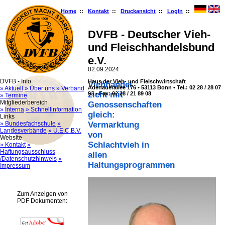
Home
::
Kontakt
::
Druckansicht
::
LogIn
::
DVFB - Deutscher Vieh-
und Fleischhandelsbund
e.V.
02.09.2024
DVFB - Info
Haus der Vieh- und Fleischwirtschaft
Viehhandel
Adenauerallee 176 • 53113 Bonn • Tel.: 02 28 / 28 07
» Aktuell
» Über uns
» Verband
zieht mit
93 • Fax: 02 28 / 21 89 08
» Termine
Mitgliederbereich
Genossenschaften
» Interna
» Schnellinformation
gleich:
Links
» Bundesfachschule
»
Vermarktung
Landesverbände
» U.E.C.B.V.
von
Website
Schlachtvieh in
» Kontakt
»
Haftungsausschluss
allen
/Datenschutzhinweis
»
Haltungsprogrammen
Impressum
Zum Anzeigen von
PDF Dokumenten: