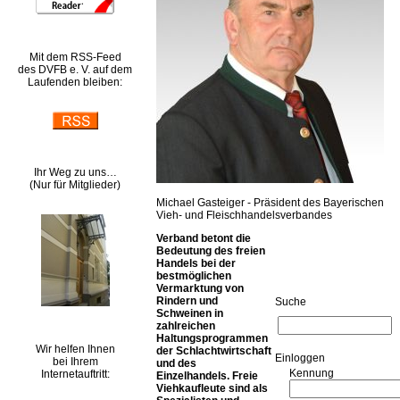
Mit dem RSS-Feed
des DVFB e. V. auf dem
Laufenden bleiben:
Ihr Weg zu uns…
(Nur für Mitglieder)
Michael Gasteiger - Präsident des Bayerischen
Vieh- und Fleischhandelsverbandes
Verband betont die
Bedeutung des freien
Handels bei der
bestmöglichen
Vermarktung von
Rindern und
Suche
Schweinen in
zahlreichen
Haltungsprogrammen
Wir helfen Ihnen
der Schlachtwirtschaft
Ein­log­gen
bei Ihrem
und des
Kennung
Internetauftritt:
Einzelhandels. Freie
Viehkaufleute sind als