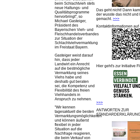
beim Schlachtvieh stets
neue Haltungs- und
Das geht nicht! Dann ka
Qualitätsprogramme
der wusste das nicht und 
hervorbringt
, so
gemacht.
>>>
Michael Gasteiger,
Präsident des
Kontaktinformationen auf 
Bayerischen Vieh- und
Fleischhandelsverbandes
zur Situation der
Schlachtviehvermarktung
im Freistaat Bayern.
Gasteiger weist darauf
hin, dass jeder
Landwirt ein Anrecht
Hier geht's zur Initiative F
auf die bestmögliche
Vermarktung seines
Viehs habe und
deshalb gut beraten
sei, die Kompetenz und
Flexibilität des freien
Viehhandels in
Anspruch zu nehmen.
>>>
Wir kennen
ANTWORTEN ZUR
tagesaktuell die besten
STANDARDERKLÄRUNG
Vermarktungsmöglichkeiten
und können äußerst
flexibel in jeder
Situation auf die
Nachfrage reagieren,
die beim Verkauf von