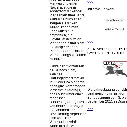
>>>
Marktes und einer
Nachfrage, die in
Initiative Tierwohl
Anbetracht sinkender
Viehzahlen über Jahre
wahrscheinlich eher
steigen als sinken
würde, könne man
Landwirten nur
empfehlen, die
Flexibilität des freien
>>>
Viehhandels und nicht
die ausgetretenen
3. - 6. September 2015:
Pfade anderer starrer
GAST BEI FREUNDEN!
Vermarktungsstrukturen
zu nutzen.
Gasteiger:
Wir wissen
heute noch nicht,
welches
Haltungsprogramm es
in 12 oder 24 Monaten
noch gibt. Vorhersagen
Die Jahrestagung der U.E
lässt sich allerdings,
fand gemeinsam mit der
dass auch unter einer
Bundestagung vom 3. bis 
rot-grünen
September 2015 in Düsseld
Bundesregierung nicht
von heute auf morgen
>>>
die Mehrheit der
Bevölkerung Vegetarier
sein wird. Der
Verbraucher wird –
wenn er nicht wie