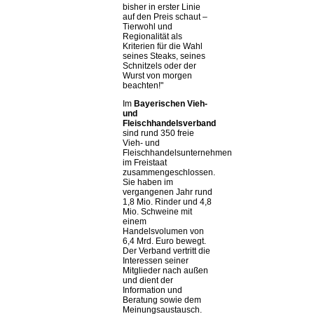
bisher in erster Linie
auf den Preis schaut –
Tierwohl und
Regionalität als
Kriterien für die Wahl
seines Steaks, seines
Schnitzels oder der
Wurst von morgen
beachten!
Im
Bayerischen Vieh-
und
Fleischhandelsverband
sind rund 350 freie
Vieh- und
Fleischhandelsunternehmen
im Freistaat
zusammengeschlossen.
Sie haben im
vergangenen Jahr rund
1,8 Mio. Rinder und 4,8
Mio. Schweine mit
einem
Handelsvolumen von
6,4 Mrd. Euro bewegt.
Der Verband vertritt die
Interessen seiner
Mitglieder nach außen
und dient der
Information und
Beratung sowie dem
Meinungsaustausch.