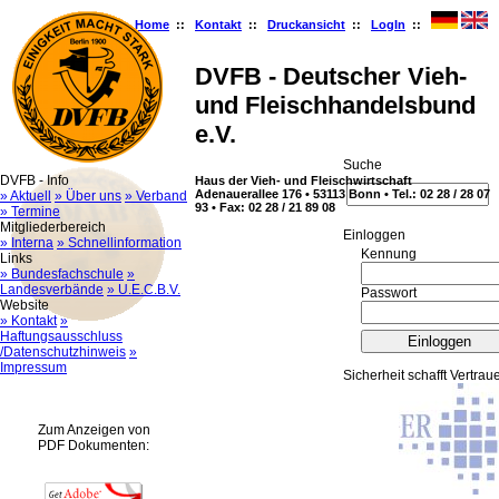
Home
::
Kontakt
::
Druckansicht
::
LogIn
::
DVFB - Deutscher Vieh-
und Fleischhandelsbund
e.V.
Suche
DVFB - Info
Haus der Vieh- und Fleischwirtschaft
Adenauerallee 176 • 53113 Bonn • Tel.: 02 28 / 28 07
» Aktuell
» Über uns
» Verband
93 • Fax: 02 28 / 21 89 08
» Termine
Mitgliederbereich
Ein­log­gen
» Interna
» Schnellinformation
Kennung
Links
» Bundesfachschule
»
Landesverbände
» U.E.C.B.V.
Passwort
Website
» Kontakt
»
Haftungsausschluss
/Datenschutzhinweis
»
Impressum
Sicherheit schafft Vertrau
Zum Anzeigen von
PDF Dokumenten: