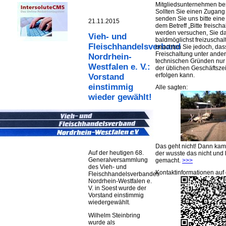
Mitgliedsunternehmen be
Sollten Sie einen Zugan
senden Sie uns bitte eine 
21.11.2015
dem Betreff „Bitte freischa
werden versuchen, Sie d
Vieh- und
baldmöglichst freizuschalt
Fleischhandelsverband
beachten Sie jedoch, das
Freischaltung unter ande
Nordrhein-
technischen Gründen nu
Westfalen e. V.:
der üblichen Geschäftsze
erfolgen kann.
Vorstand
einstimmig
Alle sagten:
wieder gewählt!
Das geht nicht! Dann ka
Auf der heutigen 68.
der wusste das nicht und 
Generalversammlung
gemacht.
>>>
des Vieh- und
Kontaktinformationen auf 
Fleischhandelsverbandes
Nordrhein-Westfalen e.
V. in Soest wurde der
Vorstand einstimmig
wiedergewählt.
Wilhelm Steinbring
wurde als