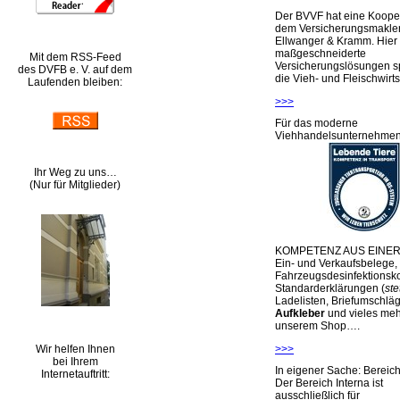
Der BVVF hat eine Kooper
dem Versicherungsmakler
Ellwanger & Kramm. Hier 
maßgeschneiderte
Mit dem RSS-Feed
Versicherungslösungen sp
des DVFB e. V. auf dem
die Vieh- und Fleischwirts
Laufenden bleiben:
>>>
Für das moderne
Viehhandelsunternehme
Ihr Weg zu uns…
(Nur für Mitglieder)
KOMPETENZ AUS EINER
Ein- und Verkaufsbelege,
Fahrzeugsdesinfektionsko
Standarderklärungen (
ste
Ladelisten, Briefumschlä
Aufkleber
und vieles meh
unserem Shop….
Wir helfen Ihnen
>>>
bei Ihrem
In eigener Sache: Berei
Internetauftritt:
Der Bereich Interna ist
ausschließlich für