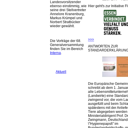
Landesvorsitzender
Hier geht's zur Initiative F
ebenso einstimmig, wie
seine drei Stellvertreter
Annelore Kranenburg,
Markus Krümpel und
Norbert Stratbücker
wieder gewählt.
>>>
Die Vorträge der 68.
Generalversammlung
ANTWORTEN ZUR
finden Sie im Bereich
STANDARDERKLÄRUNG
Interna
.
Aktuell
Die Europäische Gemeins
schreibt ab dem 1. Januar
alle Lebensmittelunterne
(Landwirte) eine Standar
zwingend vor, die vom La
ausgefüllt und beim Schla
spätestens mit der Anlief
Tiere abgegeben werden
Ministerialdirigent Prof. Dr
Zwingmann, Deutschland
\"Hygienepapst\" im
Bundeslandwirtschafts- mi