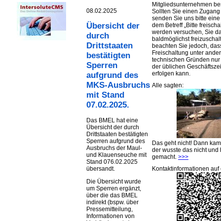
Mitgliedsunternehmen be
08.02.2025
Sollten Sie einen Zugan
senden Sie uns bitte eine 
Übersicht der
dem Betreff „Bitte freischa
werden versuchen, Sie d
durch
baldmöglichst freizuschalt
Drittstaaten
beachten Sie jedoch, das
Freischaltung unter ande
bestätigten
technischen Gründen nu
Sperren
der üblichen Geschäftsze
erfolgen kann.
aufgrund des
MKS-Ausbruchs
Alle sagten:
mit Stand
07.02.2025.
Das BMEL hat eine
Übersicht der durch
Drittstaaten bestätigten
Sperren aufgrund des
Das geht nicht! Dann ka
Ausbruchs der Maul-
der wusste das nicht und 
und Klauenseuche mit
gemacht.
>>>
Stand 076.02.2025
Kontaktinformationen auf 
übersandt.
Die Übersicht wurde
um Sperren ergänzt,
über die das BMEL
indirekt (bspw. über
Pressemitteilung,
Informationen von