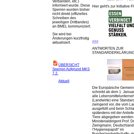
Verbänden, etc.)
informiert wurde. Diese
Hier geht's zur Initiative F
Sperren wurden bisher
nicht direkt (offizielles
Schreiben des
jeweiligen Drittlandes)
an BMEL kommuniziert.
Sie wird bei
Änderungen kurzfristig
>>>
aktualisiert.
ANTWORTEN ZUR
STANDARDERKLÄRUNG
ÜBERSICHT
Sperren Aufgrund MKS
7.2.
Aktuell
Die Europäische Gemeins
schreibt ab dem 1. Januar
alle Lebensmittelunterne
(Landwirte) eine Standar
zwingend vor, die vom La
ausgefüllt und beim Schla
spätestens mit der Anlief
Tiere abgegeben werden
Ministerialdirigent Prof. Dr
Zwingmann, Deutschland
\"Hygienepapst\" im
Bundeslandwirtschafts- mi