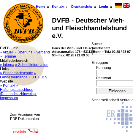
Home
::
Kontakt
::
Druckansicht
::
LogIn
::
DVFB - Deutscher Vieh-
und Fleischhandelsbund
e.V.
Suche
DVFB - Info
Haus der Vieh- und Fleischwirtschaft
Adenauerallee 176 • 53113 Bonn • Tel.: 02 28 / 28 07
» Aktuell
» Über uns
» Verband
93 • Fax: 02 28 / 21 89 08
» Termine
Mitgliederbereich
Ein­log­gen
» Interna
» Schnellinformation
Kennung
Links
» Bundesfachschule
»
Landesverbände
» U.E.C.B.V.
Passwort
Website
» Kontakt
»
Haftungsausschluss
/Datenschutzhinweis
»
Impressum
Sicherheit schafft Vertrau
Zum Anzeigen von
PDF Dokumenten: