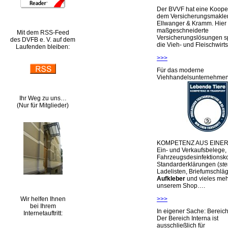
Der BVVF hat eine Kooper
dem Versicherungsmakler
Ellwanger & Kramm. Hier 
maßgeschneiderte
Mit dem RSS-Feed
Versicherungslösungen sp
des DVFB e. V. auf dem
die Vieh- und Fleischwirts
Laufenden bleiben:
>>>
Für das moderne
Viehhandelsunternehme
Ihr Weg zu uns…
(Nur für Mitglieder)
KOMPETENZ AUS EINER
Ein- und Verkaufsbelege,
Fahrzeugsdesinfektionsko
Standarderklärungen (
ste
Ladelisten, Briefumschlä
Aufkleber
und vieles meh
unserem Shop….
Wir helfen Ihnen
>>>
bei Ihrem
In eigener Sache: Berei
Internetauftritt:
Der Bereich Interna ist
ausschließlich für