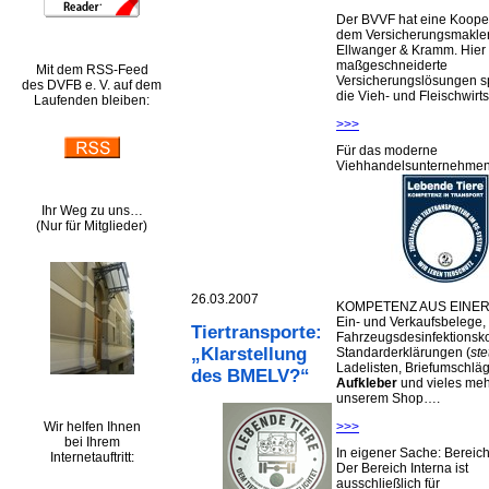
Der BVVF hat eine Kooper
dem Versicherungsmakler
Ellwanger & Kramm. Hier 
maßgeschneiderte
Mit dem RSS-Feed
Versicherungslösungen sp
des DVFB e. V. auf dem
die Vieh- und Fleischwirts
Laufenden bleiben:
>>>
Für das moderne
Viehhandelsunternehme
Ihr Weg zu uns…
(Nur für Mitglieder)
26.03.2007
KOMPETENZ AUS EINER
Ein- und Verkaufsbelege,
Tiertransporte:
Fahrzeugsdesinfektionsko
„Klarstellung
Standarderklärungen (
ste
Ladelisten, Briefumschlä
des BMELV?“
Aufkleber
und vieles meh
unserem Shop….
Wir helfen Ihnen
>>>
bei Ihrem
In eigener Sache: Berei
Internetauftritt:
Der Bereich Interna ist
ausschließlich für