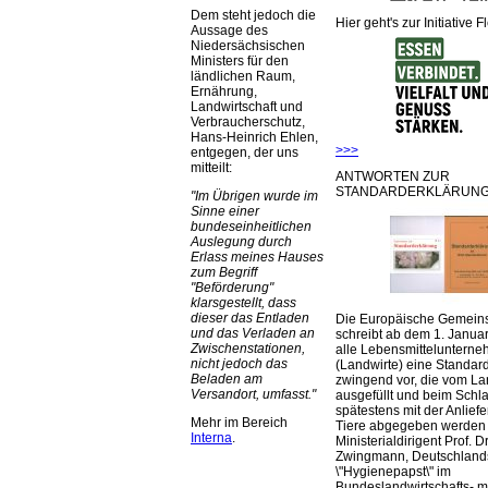
Dem steht jedoch die
Hier geht's zur Initiative F
Aussage des
Niedersächsischen
Ministers für den
ländlichen Raum,
Ernährung,
Landwirtschaft und
Verbraucherschutz,
Hans-Heinrich Ehlen,
>>>
entgegen, der uns
mitteilt:
ANTWORTEN ZUR
STANDARDERKLÄRUNG
Im Übrigen wurde im
Sinne einer
bundeseinheitlichen
Auslegung durch
Erlass meines Hauses
zum Begriff
Beförderung
klarsgestellt, dass
dieser das Entladen
Die Europäische Gemeins
und das Verladen an
schreibt ab dem 1. Januar
Zwischenstationen,
alle Lebensmittelunterne
nicht jedoch das
(Landwirte) eine Standar
Beladen am
zwingend vor, die vom La
Versandort, umfasst.
ausgefüllt und beim Schla
spätestens mit der Anlief
Mehr im Bereich
Tiere abgegeben werden
Interna
.
Ministerialdirigent Prof. Dr
Zwingmann, Deutschland
\"Hygienepapst\" im
Bundeslandwirtschafts- mi