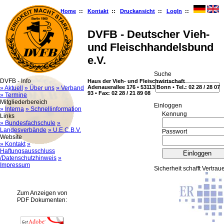
Home
::
Kontakt
::
Druckansicht
::
LogIn
::
DVFB - Deutscher Vieh-
und Fleischhandelsbund
e.V.
Suche
DVFB - Info
Haus der Vieh- und Fleischwirtschaft
Adenauerallee 176 • 53113 Bonn • Tel.: 02 28 / 28 07
» Aktuell
» Über uns
» Verband
93 • Fax: 02 28 / 21 89 08
» Termine
Mitgliederbereich
Ein­log­gen
» Interna
» Schnellinformation
Kennung
Links
» Bundesfachschule
»
Landesverbände
» U.E.C.B.V.
Passwort
Website
» Kontakt
»
Haftungsausschluss
/Datenschutzhinweis
»
Impressum
Sicherheit schafft Vertrau
Zum Anzeigen von
PDF Dokumenten: