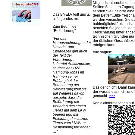
Mitgliedsunternehmen be
Sollten Sie einen Zugan
senden Sie uns bitte eine 
Das BMELV teilt uns u.
dem Betreff „Bitte freischa
a. folgendes mit:
werden versuchen, Sie d
baldmöglichst freizuschalt
Zum Begriff der
beachten Sie jedoch, das
Beförderung
:
Freischaltung unter ande
technischen Gründen nu
Für das
der üblichen Geschäftsze
Herausrechnungen der
erfolgen kann.
Umlade- und
Entladezeit gibt auch
Alle sagten:
der Text der
Verordnung …
keinerlei Ansatzpunkte,
so dass das HZA
Hamburg-Jonas im
Rahmen seiner
Prüfung bei der
Berechnung der
Das geht nicht! Dann ka
Beförderungszeit bis
der wusste das nicht und 
auf Weiteres davon
gemacht.
>>>
ausgeht, dass die
Beförderung mit
Kontaktinformationen auf 
Verladen des ersten
Tieres auf dem LKW
beginnt und mit
Entladung des letzten
Tieres vom LKW am
Bestimmungsort endet.
…