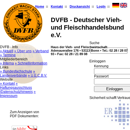
Home
::
Kontakt
::
Druckansicht
::
LogIn
::
DVFB - Deutscher Vieh-
und Fleischhandelsbund
e.V.
Suche
DVFB - Info
Haus der Vieh- und Fleischwirtschaft
Adenauerallee 176 • 53113 Bonn • Tel.: 02 28 / 28 07
» Aktuell
» Über uns
» Verband
93 • Fax: 02 28 / 21 89 08
» Termine
Mitgliederbereich
Ein­log­gen
» Interna
» Schnellinformation
Kennung
Links
» Bundesfachschule
»
Landesverbände
» U.E.C.B.V.
Passwort
Website
» Kontakt
»
Haftungsausschluss
/Datenschutzhinweis
»
Impressum
Sicherheit schafft Vertrau
Zum Anzeigen von
PDF Dokumenten: