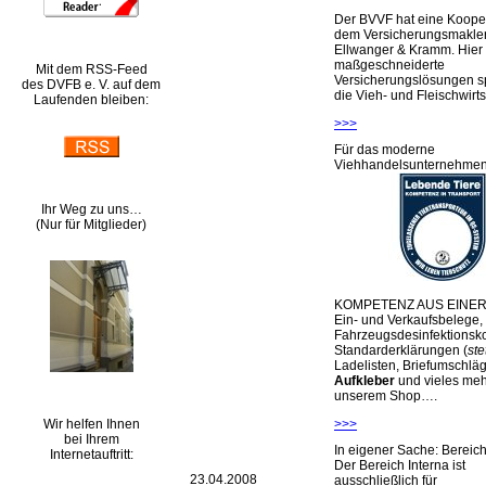
Der BVVF hat eine Kooper
dem Versicherungsmakler
Ellwanger & Kramm. Hier 
maßgeschneiderte
Mit dem RSS-Feed
Versicherungslösungen sp
des DVFB e. V. auf dem
die Vieh- und Fleischwirts
Laufenden bleiben:
>>>
Für das moderne
Viehhandelsunternehme
Ihr Weg zu uns…
(Nur für Mitglieder)
KOMPETENZ AUS EINER
Ein- und Verkaufsbelege,
Fahrzeugsdesinfektionsko
Standarderklärungen (
ste
Ladelisten, Briefumschlä
Aufkleber
und vieles meh
unserem Shop….
Wir helfen Ihnen
>>>
bei Ihrem
In eigener Sache: Berei
Internetauftritt:
Der Bereich Interna ist
23.04.2008
ausschließlich für