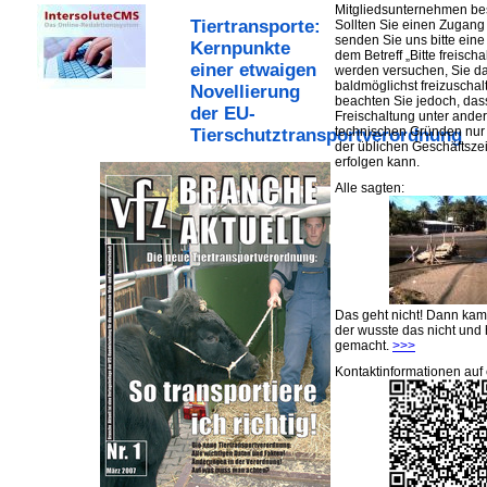
Mitgliedsunternehmen be
Tiertransporte:
Sollten Sie einen Zugan
senden Sie uns bitte eine 
Kernpunkte
dem Betreff „Bitte freischa
einer etwaigen
werden versuchen, Sie d
baldmöglichst freizuschalt
Novellierung
beachten Sie jedoch, das
der EU-
Freischaltung unter ande
technischen Gründen nu
Tierschutztransportverordnung
der üblichen Geschäftsze
erfolgen kann.
Alle sagten:
Das geht nicht! Dann ka
der wusste das nicht und 
gemacht.
>>>
Kontaktinformationen auf 