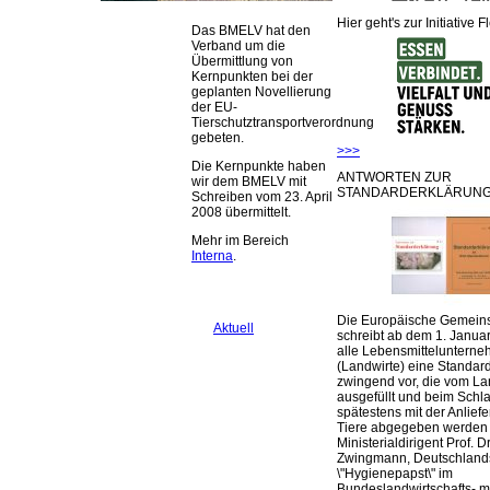
Hier geht's zur Initiative F
Das BMELV hat den
Verband um die
Übermittlung von
Kernpunkten bei der
geplanten Novellierung
der EU-
Tierschutztransportverordnung
gebeten.
>>>
Die Kernpunkte haben
ANTWORTEN ZUR
wir dem BMELV mit
STANDARDERKLÄRUNG
Schreiben vom 23. April
2008 übermittelt.
Mehr im Bereich
Interna
.
Die Europäische Gemeins
Aktuell
schreibt ab dem 1. Januar
alle Lebensmittelunterne
(Landwirte) eine Standar
zwingend vor, die vom La
ausgefüllt und beim Schla
spätestens mit der Anlief
Tiere abgegeben werden
Ministerialdirigent Prof. Dr
Zwingmann, Deutschland
\"Hygienepapst\" im
Bundeslandwirtschafts- mi