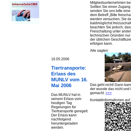
Mitgliedsunternehmen be
Sollten Sie einen Zugan
senden Sie uns bitte eine 
dem Betreff „Bitte freischa
werden versuchen, Sie d
baldmöglichst freizuschalt
beachten Sie jedoch, das
Freischaltung unter ande
technischen Gründen nu
der üblichen Geschäftsze
erfolgen kann.
Alle sagten:
16.05.2006
Tiertransporte:
Erlass des
MUNLV vom 16.
Das geht nicht! Dann ka
Mai 2006
der wusste das nicht und 
gemacht.
>>>
Das MUNLV hat in
seinem Erlass vom
Kontaktinformationen auf 
heutigen Tag
Regelungen für
Tiertransporte geregelt.
Der Erlass kann
nachfolgend
heruntergeladen
werden.