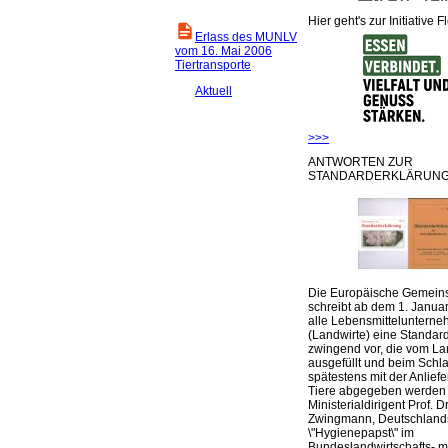
Hier geht's zur Initiative F
Erlass des MUNLV
vom 16. Mai 2006
Tiertransporte
Aktuell
>>>
ANTWORTEN ZUR
STANDARDERKLÄRUNG
Die Europäische Gemeins
schreibt ab dem 1. Januar
alle Lebensmittelunterne
(Landwirte) eine Standar
zwingend vor, die vom La
ausgefüllt und beim Schla
spätestens mit der Anlief
Tiere abgegeben werden
Ministerialdirigent Prof. Dr
Zwingmann, Deutschland
\"Hygienepapst\" im
Bundeslandwirtschafts- mi