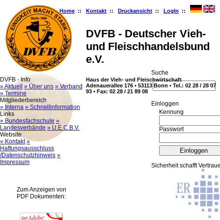
Home
::
Kontakt
::
Druckansicht
::
LogIn
::
DVFB - Deutscher Vieh-
und Fleischhandelsbund
e.V.
Suche
DVFB - Info
Haus der Vieh- und Fleischwirtschaft
Adenauerallee 176 • 53113 Bonn • Tel.: 02 28 / 28 07
» Aktuell
» Über uns
» Verband
93 • Fax: 02 28 / 21 89 08
» Termine
Mitgliederbereich
Ein­log­gen
» Interna
» Schnellinformation
Kennung
Links
» Bundesfachschule
»
Landesverbände
» U.E.C.B.V.
Passwort
Website
» Kontakt
»
Haftungsausschluss
/Datenschutzhinweis
»
Impressum
Sicherheit schafft Vertrau
Zum Anzeigen von
PDF Dokumenten: