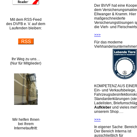
Der BVVF hat eine Kooper
dem Versicherungsmakler
Ellwanger & Kramm. Hier 
maßgeschneiderte
Mit dem RSS-Feed
Versicherungslösungen sp
des DVFB e. V. auf dem
die Vieh- und Fleischwirts
Laufenden bleiben:
>>>
Für das moderne
Viehhandelsunternehme
Ihr Weg zu uns…
(Nur für Mitglieder)
KOMPETENZ AUS EINER
Ein- und Verkaufsbelege,
Fahrzeugsdesinfektionsko
Standarderklärungen (
ste
Ladelisten, Briefumschlä
Aufkleber
und vieles meh
unserem Shop….
Wir helfen Ihnen
>>>
bei Ihrem
In eigener Sache: Berei
Internetauftritt:
Der Bereich Interna ist
ausschließlich für