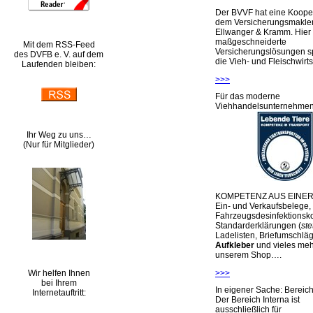
Der BVVF hat eine Kooper
dem Versicherungsmakler
Ellwanger & Kramm. Hier 
maßgeschneiderte
Mit dem RSS-Feed
Versicherungslösungen sp
des DVFB e. V. auf dem
die Vieh- und Fleischwirts
Laufenden bleiben:
>>>
Für das moderne
Viehhandelsunternehme
Ihr Weg zu uns…
(Nur für Mitglieder)
KOMPETENZ AUS EINER
Ein- und Verkaufsbelege,
Fahrzeugsdesinfektionsko
Standarderklärungen (
ste
Ladelisten, Briefumschlä
Aufkleber
und vieles meh
unserem Shop….
Wir helfen Ihnen
>>>
bei Ihrem
In eigener Sache: Berei
Internetauftritt:
Der Bereich Interna ist
ausschließlich für