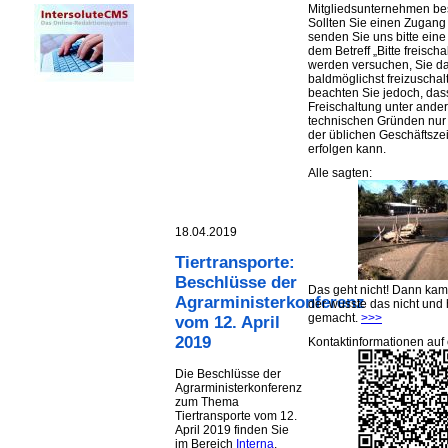
Mitgliedsunternehmen be
Sollten Sie einen Zugan
senden Sie uns bitte eine 
dem Betreff „Bitte freischa
werden versuchen, Sie d
baldmöglichst freizuschalt
beachten Sie jedoch, das
Freischaltung unter ande
technischen Gründen nu
der üblichen Geschäftsze
erfolgen kann.
Alle sagten:
18.04.2019
Tiertransporte:
Beschlüsse der
Das geht nicht! Dann ka
Agrarministerkonferenz
der wusste das nicht und 
gemacht.
>>>
vom 12. April
2019
Kontaktinformationen auf 
Die Beschlüsse der
Agrarministerkonferenz
zum Thema
Tiertransporte vom 12.
April 2019 finden Sie
im Bereich
Interna
.