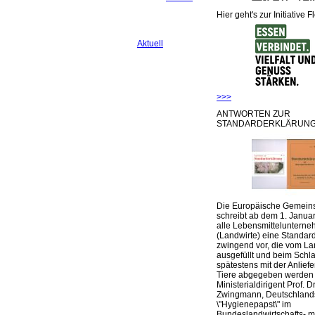
Hier geht's zur Initiative F
Aktuell
>>>
ANTWORTEN ZUR
STANDARDERKLÄRUNG
Die Europäische Gemeins
schreibt ab dem 1. Januar
alle Lebensmittelunterne
(Landwirte) eine Standar
zwingend vor, die vom La
ausgefüllt und beim Schla
spätestens mit der Anlief
Tiere abgegeben werden
Ministerialdirigent Prof. Dr
Zwingmann, Deutschland
\"Hygienepapst\" im
Bundeslandwirtschafts- mi