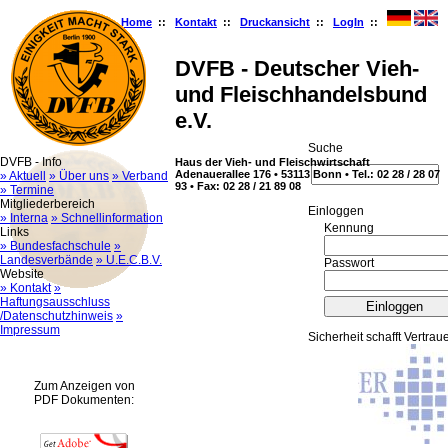
Home
::
Kontakt
::
Druckansicht
::
LogIn
::
DVFB - Deutscher Vieh-
und Fleischhandelsbund
e.V.
Suche
DVFB - Info
Haus der Vieh- und Fleischwirtschaft
Adenauerallee 176 • 53113 Bonn • Tel.: 02 28 / 28 07
» Aktuell
» Über uns
» Verband
93 • Fax: 02 28 / 21 89 08
» Termine
Mitgliederbereich
Ein­log­gen
» Interna
» Schnellinformation
Kennung
Links
» Bundesfachschule
»
Landesverbände
» U.E.C.B.V.
Passwort
Website
» Kontakt
»
Haftungsausschluss
/Datenschutzhinweis
»
Impressum
Sicherheit schafft Vertrau
Zum Anzeigen von
PDF Dokumenten: