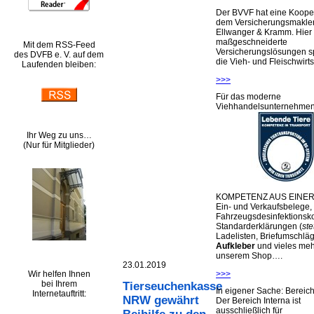
Der BVVF hat eine Kooper
dem Versicherungsmakler
Ellwanger & Kramm. Hier 
maßgeschneiderte
Mit dem RSS-Feed
Versicherungslösungen sp
des DVFB e. V. auf dem
die Vieh- und Fleischwirts
Laufenden bleiben:
>>>
Für das moderne
Viehhandelsunternehme
Ihr Weg zu uns…
(Nur für Mitglieder)
KOMPETENZ AUS EINER
Ein- und Verkaufsbelege,
Fahrzeugsdesinfektionsko
Standarderklärungen (
ste
Ladelisten, Briefumschlä
Aufkleber
und vieles meh
unserem Shop….
23.01.2019
Wir helfen Ihnen
>>>
bei Ihrem
Tierseuchenkasse
In eigener Sache: Berei
Internetauftritt:
NRW gewährt
Der Bereich Interna ist
ausschließlich für