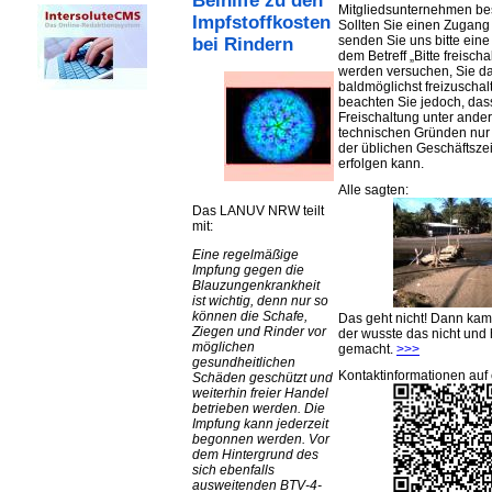
Beihilfe zu den
Mitgliedsunternehmen be
Impfstoffkosten
Sollten Sie einen Zugan
senden Sie uns bitte eine 
bei Rindern
dem Betreff „Bitte freischa
werden versuchen, Sie d
baldmöglichst freizuschalt
beachten Sie jedoch, das
Freischaltung unter ande
technischen Gründen nu
der üblichen Geschäftsze
erfolgen kann.
Alle sagten:
Das LANUV NRW teilt
mit:
Eine regelmäßige
Impfung gegen die
Blauzungenkrankheit
ist wichtig, denn nur so
können die Schafe,
Das geht nicht! Dann ka
Ziegen und Rinder vor
der wusste das nicht und 
möglichen
gemacht.
>>>
gesundheitlichen
Kontaktinformationen auf 
Schäden geschützt und
weiterhin freier Handel
betrieben werden. Die
Impfung kann jederzeit
begonnen werden. Vor
dem Hintergrund des
sich ebenfalls
ausweitenden BTV-4-