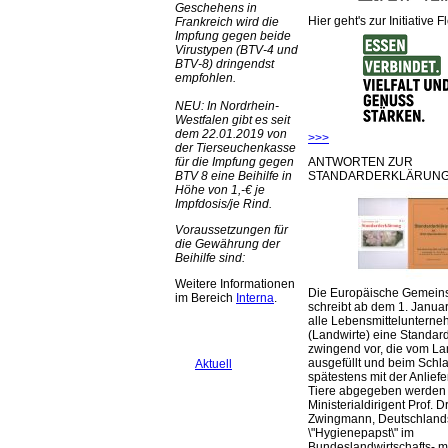
Geschehens in
Hier geht's zur Initiative F
Frankreich wird die
Impfung gegen beide
Virustypen (BTV-4 und
BTV-8) dringendst
empfohlen.
NEU: In Nordrhein-
Westfalen gibt es seit
dem 22.01.2019 von
>>>
der Tierseuchenkasse
ANTWORTEN ZUR
für die Impfung gegen
STANDARDERKLÄRUNG
BTV 8 eine Beihilfe in
Höhe von 1,-€ je
Impfdosis/je Rind.
Voraussetzungen für
die Gewährung der
Beihilfe sind:
Weitere Informationen
Die Europäische Gemeins
im Bereich
Interna
.
schreibt ab dem 1. Januar
alle Lebensmittelunterne
(Landwirte) eine Standar
zwingend vor, die vom La
ausgefüllt und beim Schla
Aktuell
spätestens mit der Anlief
Tiere abgegeben werden
Ministerialdirigent Prof. Dr
Zwingmann, Deutschland
\"Hygienepapst\" im
Bundeslandwirtschafts- mi