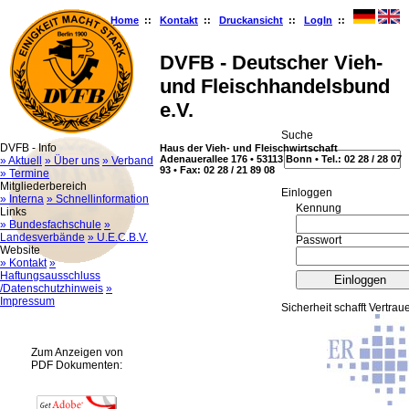
Home
::
Kontakt
::
Druckansicht
::
LogIn
::
DVFB - Deutscher Vieh-
und Fleischhandelsbund
e.V.
Suche
DVFB - Info
Haus der Vieh- und Fleischwirtschaft
Adenauerallee 176 • 53113 Bonn • Tel.: 02 28 / 28 07
» Aktuell
» Über uns
» Verband
93 • Fax: 02 28 / 21 89 08
» Termine
Mitgliederbereich
Ein­log­gen
» Interna
» Schnellinformation
Kennung
Links
» Bundesfachschule
»
Landesverbände
» U.E.C.B.V.
Passwort
Website
» Kontakt
»
Haftungsausschluss
/Datenschutzhinweis
»
Impressum
Sicherheit schafft Vertrau
Zum Anzeigen von
PDF Dokumenten: