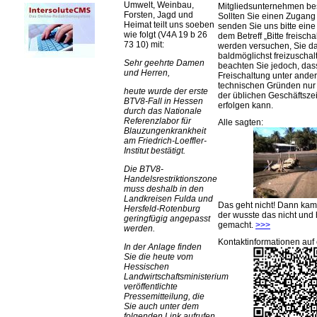
Umwelt, Weinbau,
Mitgliedsunternehmen be
Forsten, Jagd und
Sollten Sie einen Zugan
Heimat teilt uns soeben
senden Sie uns bitte eine 
wie folgt (V4A 19 b 26
dem Betreff „Bitte freischa
73 10) mit:
werden versuchen, Sie d
baldmöglichst freizuschalt
Sehr geehrte Damen
beachten Sie jedoch, das
und Herren,
Freischaltung unter ande
technischen Gründen nu
heute wurde der erste
der üblichen Geschäftsze
BTV8-Fall in Hessen
erfolgen kann.
durch das Nationale
Referenzlabor für
Alle sagten:
Blauzungenkrankheit
am Friedrich-Loeffler-
Institut bestätigt.
Die BTV8-
Handelsrestriktionszone
muss deshalb in den
Landkreisen Fulda und
Das geht nicht! Dann ka
Hersfeld-Rotenburg
der wusste das nicht und 
geringfügig angepasst
gemacht.
>>>
werden.
Kontaktinformationen auf 
In der Anlage finden
Sie die heute vom
Hessischen
Landwirtschaftsministerium
veröffentlichte
Pressemitteilung, die
Sie auch unter dem
folgenden Link aufrufen