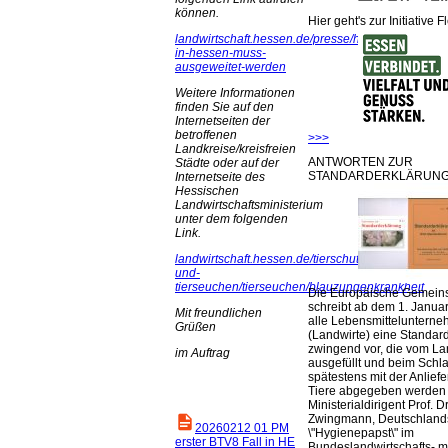
können.
Hier geht's zur Initiative F
landwirtschaft.hessen.de/presse/handelsrestriktio
in-hessen-muss-
ausgeweitet-werden
Weitere Informationen
finden Sie auf den
Internetseiten der
betroffenen
>>>
Landkreise/kreisfreien
ANTWORTEN ZUR
Städte oder auf der
STANDARDERKLÄRUNG
Internetseite des
Hessischen
Landwirtschaftsministerium
unter dem folgenden
Link.
landwirtschaft.hessen.de/tierschutz-
und-
tierseuchen/tierseuchen/blauzungenkrankheit
Die Europäische Gemeins
schreibt ab dem 1. Januar
Mit freundlichen
alle Lebensmittelunterne
Grüßen
(Landwirte) eine Standar
zwingend vor, die vom La
im Auftrag
ausgefüllt und beim Schla
spätestens mit der Anlief
Tiere abgegeben werden
Ministerialdirigent Prof. Dr
Zwingmann, Deutschland
20260212 01 PM
\"Hygienepapst\" im
erster BTV8 Fall in HE
Bundeslandwirtschafts- mi