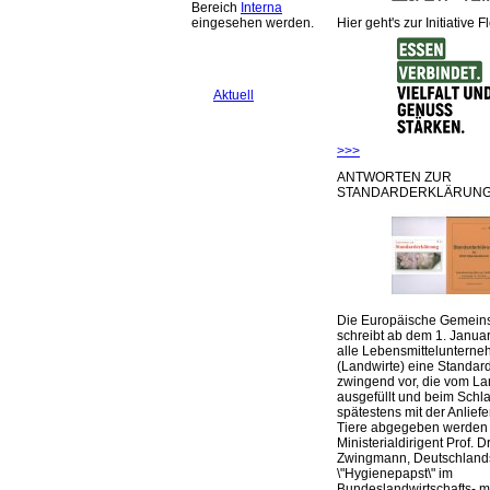
Bereich
Interna
Hier geht's zur Initiative F
eingesehen werden.
Aktuell
>>>
ANTWORTEN ZUR
STANDARDERKLÄRUNG
Die Europäische Gemeins
schreibt ab dem 1. Januar
alle Lebensmittelunterne
(Landwirte) eine Standar
zwingend vor, die vom La
ausgefüllt und beim Schla
spätestens mit der Anlief
Tiere abgegeben werden
Ministerialdirigent Prof. Dr
Zwingmann, Deutschland
\"Hygienepapst\" im
Bundeslandwirtschafts- mi