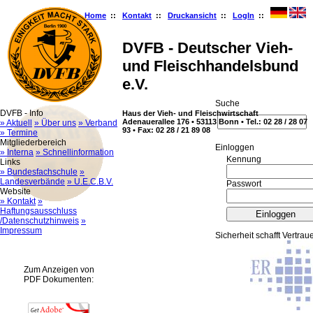
Home
::
Kontakt
::
Druckansicht
::
LogIn
::
DVFB - Deutscher Vieh-
und Fleischhandelsbund
e.V.
Suche
DVFB - Info
Haus der Vieh- und Fleischwirtschaft
Adenauerallee 176 • 53113 Bonn • Tel.: 02 28 / 28 07
» Aktuell
» Über uns
» Verband
93 • Fax: 02 28 / 21 89 08
» Termine
Mitgliederbereich
Ein­log­gen
» Interna
» Schnellinformation
Kennung
Links
» Bundesfachschule
»
Landesverbände
» U.E.C.B.V.
Passwort
Website
» Kontakt
»
Haftungsausschluss
/Datenschutzhinweis
»
Impressum
Sicherheit schafft Vertrau
Zum Anzeigen von
PDF Dokumenten: