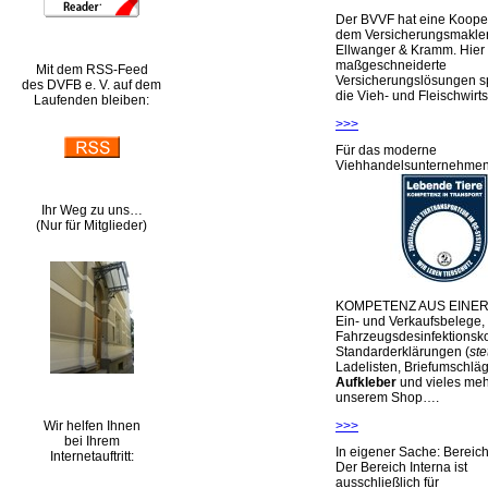
Der BVVF hat eine Kooper
dem Versicherungsmakler
Ellwanger & Kramm. Hier 
maßgeschneiderte
Mit dem RSS-Feed
Versicherungslösungen sp
des DVFB e. V. auf dem
die Vieh- und Fleischwirts
Laufenden bleiben:
>>>
Für das moderne
Viehhandelsunternehme
Ihr Weg zu uns…
(Nur für Mitglieder)
KOMPETENZ AUS EINER
Ein- und Verkaufsbelege,
Fahrzeugsdesinfektionsko
Standarderklärungen (
ste
Ladelisten, Briefumschlä
Aufkleber
und vieles meh
unserem Shop….
Wir helfen Ihnen
>>>
bei Ihrem
In eigener Sache: Berei
Internetauftritt:
Der Bereich Interna ist
ausschließlich für