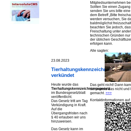
Mitgliedsunternehmen be
Sollten Sie einen Zugan
senden Sie uns bitte eine 
dem Betreff „Bitte freischa
werden versuchen, Sie d
baldmöglichst freizuschalt
beachten Sie jedoch, das
Freischaltung unter ande
technischen Gründen nu
der üblichen Geschäftsze
erfolgen kann.
Alle sagten:
23.08.2023
Tierhaltungskennzeichnungsgeset
verkündet
Heute wurde das
Das geht nicht! Dann ka
Tierhaltungskennzeichnungsgesetz
der wusste das nicht und 
im Bundesgesetzblatt
gemacht.
>>>
veröffentlicht.
Kontaktinformationen auf 
Das Gesetz tritt am Tag
Verkündigung in Kraft.
Auf die
Übergangsfristen nach
§ 40 erlauben wir uns
hinzuweisen.
Das Gesetz kann im