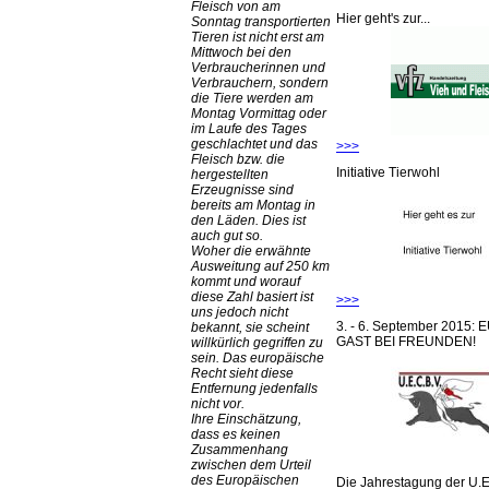
Fleisch von am
Hier geht's zur...
Sonntag transportierten
Tieren ist nicht erst am
Mittwoch bei den
Verbraucherinnen und
Verbrauchern, sondern
die Tiere werden am
Montag Vormittag oder
im Laufe des Tages
geschlachtet und das
>>>
Fleisch bzw. die
Initiative Tierwohl
hergestellten
Erzeugnisse sind
bereits am Montag in
den Läden. Dies ist
auch gut so.
Woher die erwähnte
Ausweitung auf 250 km
kommt und worauf
diese Zahl basiert ist
>>>
uns jedoch nicht
3. - 6. September 2015:
bekannt, sie scheint
GAST BEI FREUNDEN!
willkürlich gegriffen zu
sein. Das europäische
Recht sieht diese
Entfernung jedenfalls
nicht vor.
Ihre Einschätzung,
dass es keinen
Zusammenhang
zwischen dem Urteil
des Europäischen
Die Jahrestagung der U.E