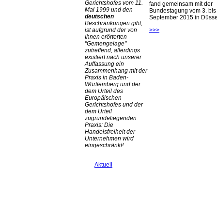
Gerichtshofes vom 11.
fand gemeinsam mit der
Mai 1999 und den
Bundestagung vom 3. bis 
deutschen
September 2015 in Düsseld
Beschränkungen gibt,
>>>
ist aufgrund der von
Ihnen erörterten
Gemengelage
zutreffend, allerdings
existiert nach unserer
Auffassung ein
Zusammenhang mit der
Praxis in Baden-
Württemberg und der
dem Urteil des
Europäischen
Gerichtshofes und der
dem Urteil
zugrundeliegenden
Praxis: Die
Handelsfreiheit der
Unternehmen wird
eingeschränkt!
Aktuell