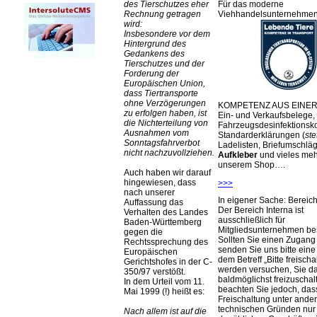
Für das moderne
des Tierschutzes eher
Viehhandelsunternehme
Rechnung getragen
wird:
Insbesondere vor dem
Hintergrund des
Gedankens des
Tierschutzes und der
Forderung der
Europäischen Union,
dass Tiertransporte
ohne Verzögerungen
KOMPETENZ AUS EINER
zu erfolgen haben, ist
Ein- und Verkaufsbelege,
die Nichterteilung von
Fahrzeugsdesinfektionsko
Ausnahmen vom
Standarderklärungen (
ste
Sonntagsfahrverbot
Ladelisten, Briefumschlä
nicht nachzuvollziehen.
Aufkleber
und vieles meh
unserem Shop….
Auch haben wir darauf
hingewiesen, dass
>>>
nach unserer
In eigener Sache: Berei
Auffassung das
Der Bereich Interna ist
Verhalten des Landes
ausschließlich für
Baden-Württemberg
Mitgliedsunternehmen be
gegen die
Sollten Sie einen Zugan
Rechtssprechung des
senden Sie uns bitte eine 
Europäischen
dem Betreff „Bitte freischa
Gerichtshofes in der C-
werden versuchen, Sie d
350/97 verstößt.
baldmöglichst freizuschalt
In dem Urteil vom 11.
beachten Sie jedoch, das
Mai 1999 (!) heißt es:
Freischaltung unter ande
technischen Gründen nu
Nach allem ist auf die