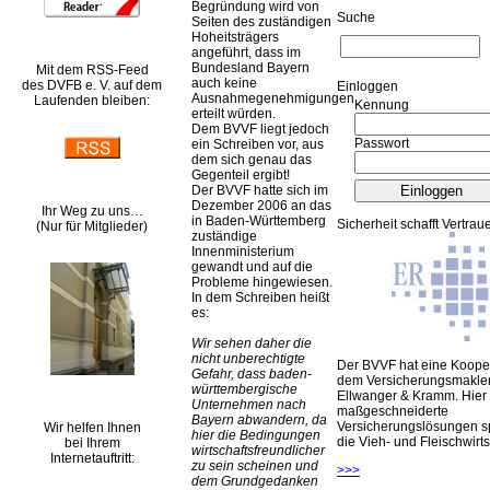
Begründung wird von
Suche
Seiten des zuständigen
Hoheitsträgers
angeführt, dass im
Bundesland Bayern
Mit dem RSS-Feed
auch keine
des DVFB e. V. auf dem
Ein­log­gen
Ausnahmegenehmigungen
Laufenden bleiben:
Kennung
erteilt würden.
Dem BVVF liegt jedoch
Passwort
ein Schreiben vor, aus
dem sich genau das
Gegenteil ergibt!
Der BVVF hatte sich im
Dezember 2006 an das
Ihr Weg zu uns…
in Baden-Württemberg
Sicherheit schafft Vertrau
(Nur für Mitglieder)
zuständige
Innenministerium
gewandt und auf die
Probleme hingewiesen.
In dem Schreiben heißt
es:
Wir sehen daher die
nicht unberechtigte
Der BVVF hat eine Kooper
Gefahr, dass baden-
dem Versicherungsmakler
württembergische
Ellwanger & Kramm. Hier 
Unternehmen nach
maßgeschneiderte
Bayern abwandern, da
Versicherungslösungen sp
Wir helfen Ihnen
hier die Bedingungen
die Vieh- und Fleischwirts
bei Ihrem
wirtschaftsfreundlicher
Internetauftritt:
zu sein scheinen und
>>>
dem Grundgedanken