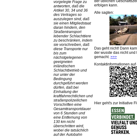
der üblichen Geschäftsze
vorgelegte Frage zu
erfolgen kann.
antworten, daß die
Artikel 30, 34 und 36
Alle sagten:
des Vertrages so
auszulegen sind, daß
sie einen Mitgliedstaat
daran hindern, den
Straßentransport
lebender Schlachttiere
zu beschränken, indem
sie vorschreiben, daß
Das geht nicht! Dann ka
diese Transporte nur
der wusste das nicht und 
bis zum
gemacht.
>>>
nächstgelegenen
geeigneten
Kontaktinformationen auf 
inländischen
Schlachtbetrieb und
nur unter der
Bedingung
durchgeführt werden
dürfen, daß bei
Einhaltung der
kraftfahrrechtlichen und
straßenpolizeilichen
Hier geht's zur Initiative F
Vorschriften eine
Gesamttransportdauer
von 6 Stunden und
eine Entfernung von
130 km nicht
überschritten wird,
wobei die tatsächlich
auf der Autobahn