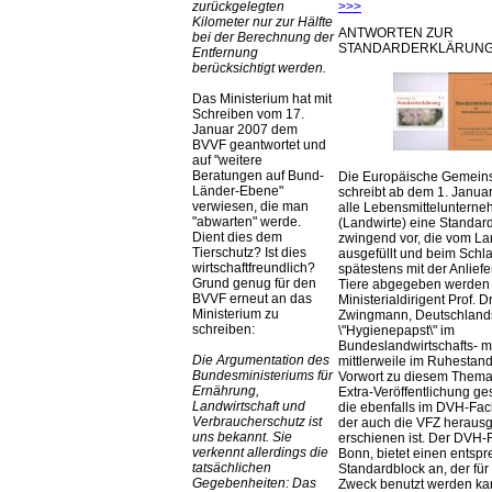
>>>
zurückgelegten
Kilometer nur zur Hälfte
ANTWORTEN ZUR
bei der Berechnung der
STANDARDERKLÄRUNG
Entfernung
berücksichtigt werden.
Das Ministerium hat mit
Schreiben vom 17.
Januar 2007 dem
BVVF geantwortet und
auf
weitere
Beratungen auf Bund-
Die Europäische Gemeins
Länder-Ebene
schreibt ab dem 1. Januar
verwiesen, die man
alle Lebensmittelunterne
abwarten
werde.
(Landwirte) eine Standar
Dient dies dem
zwingend vor, die vom La
Tierschutz? Ist dies
ausgefüllt und beim Schla
wirtschaftfreundlich?
spätestens mit der Anlief
Grund genug für den
Tiere abgegeben werden
BVVF erneut an das
Ministerialdirigent Prof. Dr
Ministerium zu
Zwingmann, Deutschland
schreiben:
\"Hygienepapst\" im
Bundeslandwirtschafts- mi
Die Argumentation des
mittlerweile im Ruhestand 
Bundesministeriums für
Vorwort zu diesem Thema 
Ernährung,
Extra-Veröffentlichung ge
Landwirtschaft und
die ebenfalls im DVH-Fac
Verbraucherschutz ist
der auch die VFZ herausg
uns bekannt. Sie
erschienen ist. Der DVH-
verkennt allerdings die
Bonn, bietet einen entsp
tatsächlichen
Standardblock an, der für
Gegebenheiten: Das
Zweck benutzt werden ka