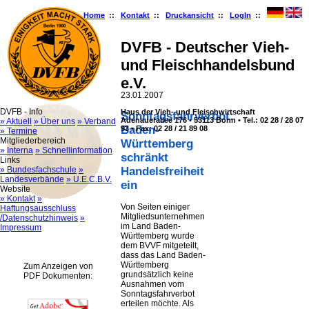
Home
::
Kontakt
::
Druckansicht
::
LogIn
::
DVFB - Deutscher Vieh-
und Fleischhandelsbund
e.V.
23.01.2007
DVFB - Info
Haus der Vieh- und Fleischwirtschaft
Sonntagsfahrverbot:
Adenauerallee 176 • 53113 Bonn • Tel.: 02 28 / 28 07
» Aktuell
» Über uns
» Verband
Baden-
93 • Fax: 02 28 / 21 89 08
» Termine
Mitgliederbereich
Württemberg
» Interna
» Schnellinformation
schränkt
Links
» Bundesfachschule
»
Handelsfreiheit
Landesverbände
» U.E.C.B.V.
ein
Website
» Kontakt
»
Von Seiten einiger
Haftungsausschluss
Mitgliedsunternehmen
/Datenschutzhinweis
»
im Land Baden-
Impressum
Württemberg wurde
dem BVVF mitgeteilt,
dass das Land Baden-
Württemberg
Zum Anzeigen von
grundsätzlich keine
PDF Dokumenten:
Ausnahmen vom
Sonntagsfahrverbot
erteilen möchte. Als