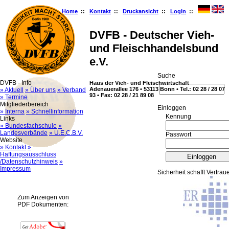
Home
::
Kontakt
::
Druckansicht
::
LogIn
::
DVFB - Deutscher Vieh-
und Fleischhandelsbund
e.V.
Suche
DVFB - Info
Haus der Vieh- und Fleischwirtschaft
Adenauerallee 176 • 53113 Bonn • Tel.: 02 28 / 28 07
» Aktuell
» Über uns
» Verband
93 • Fax: 02 28 / 21 89 08
» Termine
Mitgliederbereich
Ein­log­gen
» Interna
» Schnellinformation
Kennung
Links
» Bundesfachschule
»
Landesverbände
» U.E.C.B.V.
Passwort
Website
» Kontakt
»
Haftungsausschluss
/Datenschutzhinweis
»
Impressum
Sicherheit schafft Vertrau
Zum Anzeigen von
PDF Dokumenten: