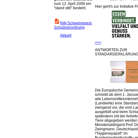
zum 12. April 2006 ein
Hier geht's zur Initiative F
"stand still" besteht.
NW-Schweinepest-
Schutzverordnung
Aktuell
>>>
ANTWORTEN ZUR
STANDARDERKLÄRUNG
Die Europäische Gemeins
schreibt ab dem 1. Januar
alle Lebensmittelunterne
(Landwirte) eine Standar
zwingend vor, die vom La
ausgefüllt und beim Schla
spätestens mit der Anlief
Tiere abgegeben werden
Ministerialdirigent Prof. Dr
Zwingmann, Deutschland
\"Hygienepapst\" im
Bundeslandwirtschafts- mi