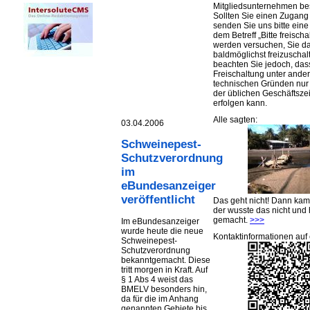
Mitgliedsunternehmen be
Sollten Sie einen Zugan
senden Sie uns bitte eine 
dem Betreff „Bitte freischa
werden versuchen, Sie d
baldmöglichst freizuschalt
beachten Sie jedoch, das
Freischaltung unter ande
technischen Gründen nu
der üblichen Geschäftsze
erfolgen kann.
Alle sagten:
03.04.2006
Schweinepest-
Schutzverordnung
im
eBundesanzeiger
veröffentlicht
Das geht nicht! Dann ka
der wusste das nicht und 
gemacht.
>>>
Im eBundesanzeiger
wurde heute die neue
Kontaktinformationen auf 
Schweinepest-
Schutzverordnung
bekanntgemacht. Diese
tritt morgen in Kraft. Auf
§ 1 Abs 4 weist das
BMELV besonders hin,
da für die im Anhang
genannten Gebiete bis