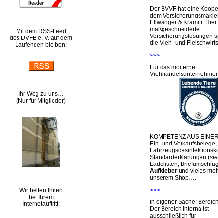
Der BVVF hat eine Kooper
dem Versicherungsmakler
Ellwanger & Kramm. Hier 
maßgeschneiderte
Mit dem RSS-Feed
Versicherungslösungen sp
des DVFB e. V. auf dem
die Vieh- und Fleischwirts
Laufenden bleiben:
>>>
Für das moderne
Viehhandelsunternehme
Ihr Weg zu uns…
(Nur für Mitglieder)
KOMPETENZ AUS EINER
Ein- und Verkaufsbelege,
Fahrzeugsdesinfektionsko
Standarderklärungen (
ste
Ladelisten, Briefumschlä
Aufkleber
und vieles meh
unserem Shop….
Wir helfen Ihnen
>>>
bei Ihrem
In eigener Sache: Berei
Internetauftritt:
Der Bereich Interna ist
ausschließlich für