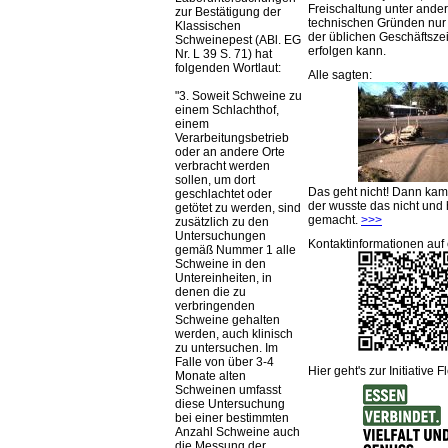
Freischaltung unter ande
zur Bestätigung der
technischen Gründen nu
Klassischen
der üblichen Geschäftsze
Schweinepest (ABl. EG
erfolgen kann.
Nr. L 39 S. 71) hat
folgenden Wortlaut:
Alle sagten:
3. Soweit Schweine zu
einem Schlachthof,
einem
Verarbeitungsbetrieb
oder an andere Orte
verbracht werden
sollen, um dort
Das geht nicht! Dann ka
geschlachtet oder
der wusste das nicht und 
getötet zu werden, sind
gemacht.
>>>
zusätzlich zu den
Untersuchungen
Kontaktinformationen auf 
gemäß Nummer 1 alle
Schweine in den
Untereinheiten, in
denen die zu
verbringenden
Schweine gehalten
werden, auch klinisch
zu untersuchen. Im
Falle von über 3-4
Hier geht's zur Initiative F
Monate alten
Schweinen umfasst
diese Untersuchung
bei einer bestimmten
Anzahl Schweine auch
die Messung der