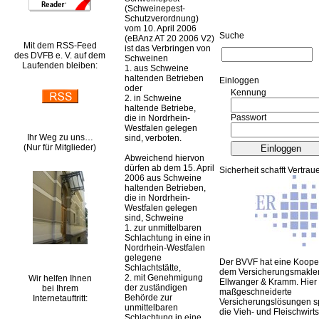
(Schweinepest-
Schutzverordnung)
vom 10. April 2006
Suche
(eBAnz AT 20 2006 V2)
Mit dem RSS-Feed
ist das Verbringen von
des DVFB e. V. auf dem
Schweinen
Laufenden bleiben:
1. aus Schweine
haltenden Betrieben
Ein­log­gen
oder
Kennung
2. in Schweine
haltende Betriebe,
Passwort
die in Nordrhein-
Westfalen gelegen
Ihr Weg zu uns…
sind, verboten.
(Nur für Mitglieder)
Abweichend hiervon
dürfen ab dem 15. April
Sicherheit schafft Vertrau
2006 aus Schweine
haltenden Betrieben,
die in Nordrhein-
Westfalen gelegen
sind, Schweine
1. zur unmittelbaren
Schlachtung in eine in
Nordrhein-Westfalen
gelegene
Der BVVF hat eine Kooper
Schlachtstätte,
dem Versicherungsmakler
2. mit Genehmigung
Wir helfen Ihnen
Ellwanger & Kramm. Hier 
der zuständigen
bei Ihrem
maßgeschneiderte
Behörde zur
Internetauftritt:
Versicherungslösungen sp
unmittelbaren
die Vieh- und Fleischwirts
Schlachtung in eine