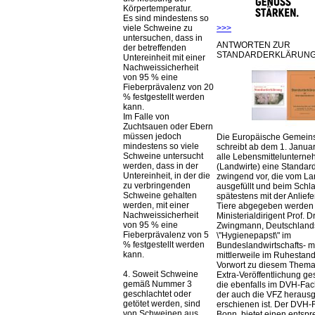
Körpertemperatur.
Es sind mindestens so
viele Schweine zu
>>>
untersuchen, dass in
ANTWORTEN ZUR
der betreffenden
STANDARDERKLÄRUNG
Untereinheit mit einer
Nachweissicherheit
von 95 % eine
Fieberprävalenz von 20
% festgestellt werden
kann.
Im Falle von
Zuchtsauen oder Ebern
müssen jedoch
Die Europäische Gemeins
mindestens so viele
schreibt ab dem 1. Januar
Schweine untersucht
alle Lebensmittelunterne
werden, dass in der
(Landwirte) eine Standar
Untereinheit, in der die
zwingend vor, die vom La
zu verbringenden
ausgefüllt und beim Schla
Schweine gehalten
spätestens mit der Anlief
werden, mit einer
Tiere abgegeben werden
Nachweissicherheit
Ministerialdirigent Prof. Dr
von 95 % eine
Zwingmann, Deutschland
Fieberprävalenz von 5
\"Hygienepapst\" im
% festgestellt werden
Bundeslandwirtschafts- mi
kann.
mittlerweile im Ruhestand 
Vorwort zu diesem Thema 
4. Soweit Schweine
Extra-Veröffentlichung ge
gemäß Nummer 3
die ebenfalls im DVH-Fac
geschlachtet oder
der auch die VFZ herausg
getötet werden, sind
erschienen ist. Der DVH-
von Schweinen aus
Bonn, bietet einen entsp