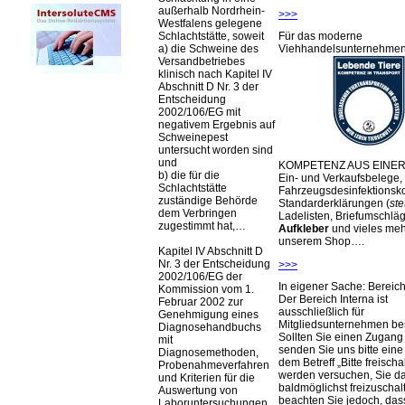
außerhalb Nordrhein-
>>>
Westfalens gelegene
Schlachtstätte, soweit
Für das moderne
a) die Schweine des
Viehhandelsunternehme
Versandbetriebes
klinisch nach Kapitel IV
Abschnitt D Nr. 3 der
Entscheidung
2002/106/EG mit
negativem Ergebnis auf
Schweinepest
untersucht worden sind
und
KOMPETENZ AUS EINER
b) die für die
Ein- und Verkaufsbelege,
Schlachtstätte
Fahrzeugsdesinfektionsko
zuständige Behörde
Standarderklärungen (
ste
dem Verbringen
Ladelisten, Briefumschlä
zugestimmt hat,…
Aufkleber
und vieles meh
unserem Shop….
Kapitel IV Abschnitt D
Nr. 3 der Entscheidung
>>>
2002/106/EG der
In eigener Sache: Berei
Kommission vom 1.
Der Bereich Interna ist
Februar 2002 zur
ausschließlich für
Genehmigung eines
Mitgliedsunternehmen be
Diagnosehandbuchs
Sollten Sie einen Zugan
mit
senden Sie uns bitte eine 
Diagnosemethoden,
dem Betreff „Bitte freischa
Probenahmeverfahren
werden versuchen, Sie d
und Kriterien für die
baldmöglichst freizuschalt
Auswertung von
beachten Sie jedoch, das
Laboruntersuchungen