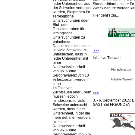
jeder Untereinheit, aus
Standardblock an, der für
der Schweine verbracht
Zweck benutzt werden ka
wurden, Blutproben für
Hier geht's zur...
serologische
Untersuchungen oder
Blut- oder
Tonsillenproben für
virologische
Untersuchungen zu
entnehmen.
Dabei sind mindestens
so viele Schweine zu
>>>
untersuchen, dass in
Initiative Tierwohl
jeder Untereinheit mit
einer
Nachweissicherheit
von 95 % eine
Seroprävalenz von 10
% festgestellt werden
kann.
Im Falle von
Zuchtsauen oder Ebern
>>>
müssen jedoch
3. - 6. September 2015:
mindestens so viele
GAST BEI FREUNDEN!
Schweine untersucht
werden, dass in der
Untereinheit, in der die
Tiere gehalten wurden,
mit einer
Nachweissicherheit
von 95 % eine
Seroprävalenz von 5 %