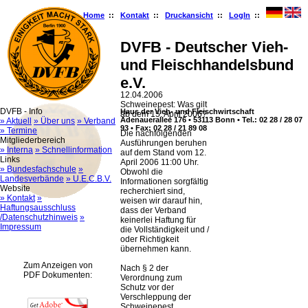
Home
::
Kontakt
::
Druckansicht
::
LogIn
::
DVFB - Deutscher Vieh-
und Fleischhandelsbund
e.V.
12.04.2006
Schweinepest: Was gilt
DVFB - Info
Haus der Vieh- und Fleischwirtschaft
ab dem 15. April 2006?
Adenauerallee 176 • 53113 Bonn • Tel.: 02 28 / 28 07
» Aktuell
» Über uns
» Verband
93 • Fax: 02 28 / 21 89 08
» Termine
Die nachfolgenden
Mitgliederbereich
Ausführungen beruhen
» Interna
» Schnellinformation
auf dem Stand vom 12.
Links
April 2006 11:00 Uhr.
» Bundesfachschule
»
Obwohl die
Landesverbände
» U.E.C.B.V.
Informationen sorgfältig
Website
recherchiert sind,
» Kontakt
»
weisen wir darauf hin,
Haftungsausschluss
dass der Verband
/Datenschutzhinweis
»
keinerlei Haftung für
Impressum
die Vollständigkeit und /
oder Richtigkeit
übernehmen kann.
Zum Anzeigen von
Nach § 2 der
PDF Dokumenten:
Verordnung zum
Schutz vor der
Verschleppung der
Schweinepest