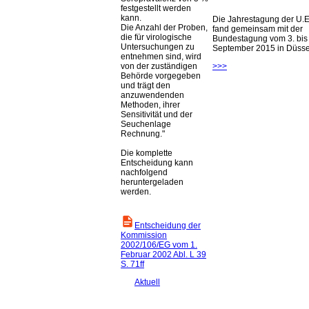
festgestellt werden
kann.
Die Jahrestagung der U.E
Die Anzahl der Proben,
fand gemeinsam mit der
die für virologische
Bundestagung vom 3. bis 
Untersuchungen zu
September 2015 in Düsseld
entnehmen sind, wird
von der zuständigen
>>>
Behörde vorgegeben
und trägt den
anzuwendenden
Methoden, ihrer
Sensitivität und der
Seuchenlage
Rechnung.
Die komplette
Entscheidung kann
nachfolgend
heruntergeladen
werden.
Entscheidung der
Kommission
2002/106/EG vom 1.
Februar 2002 Abl. L 39
S. 71ff
Aktuell