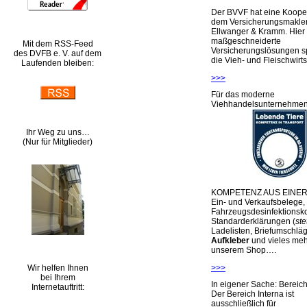
Der BVVF hat eine Kooper
dem Versicherungsmakler
Ellwanger & Kramm. Hier 
maßgeschneiderte
Mit dem RSS-Feed
Versicherungslösungen sp
des DVFB e. V. auf dem
die Vieh- und Fleischwirts
Laufenden bleiben:
>>>
Für das moderne
Viehhandelsunternehme
Ihr Weg zu uns…
(Nur für Mitglieder)
KOMPETENZ AUS EINER
Ein- und Verkaufsbelege,
Fahrzeugsdesinfektionsko
Standarderklärungen (
ste
Ladelisten, Briefumschlä
Aufkleber
und vieles meh
unserem Shop….
Wir helfen Ihnen
>>>
bei Ihrem
In eigener Sache: Berei
Internetauftritt:
Der Bereich Interna ist
ausschließlich für