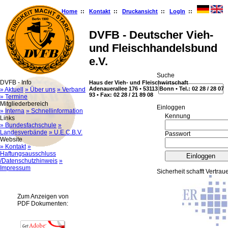
Home
::
Kontakt
::
Druckansicht
::
LogIn
::
DVFB - Deutscher Vieh-
und Fleischhandelsbund
e.V.
Suche
DVFB - Info
Haus der Vieh- und Fleischwirtschaft
Adenauerallee 176 • 53113 Bonn • Tel.: 02 28 / 28 07
» Aktuell
» Über uns
» Verband
93 • Fax: 02 28 / 21 89 08
» Termine
Mitgliederbereich
Ein­log­gen
» Interna
» Schnellinformation
Kennung
Links
» Bundesfachschule
»
Landesverbände
» U.E.C.B.V.
Passwort
Website
» Kontakt
»
Haftungsausschluss
/Datenschutzhinweis
»
Impressum
Sicherheit schafft Vertrau
Zum Anzeigen von
PDF Dokumenten: