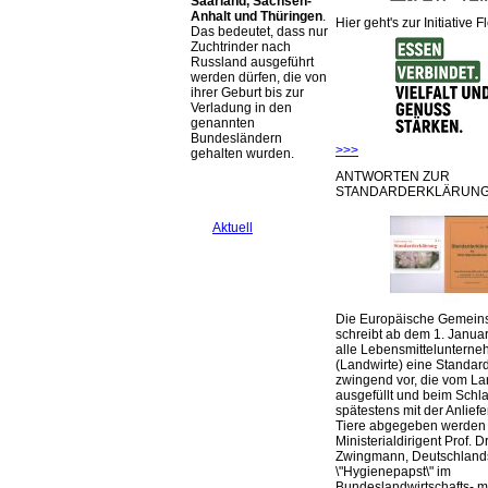
Saarland, Sachsen-
Anhalt und Thüringen
.
Hier geht's zur Initiative F
Das bedeutet, dass nur
Zuchtrinder nach
Russland ausgeführt
werden dürfen, die von
ihrer Geburt bis zur
Verladung in den
genannten
Bundesländern
>>>
gehalten wurden.
ANTWORTEN ZUR
STANDARDERKLÄRUNG
Aktuell
Die Europäische Gemeins
schreibt ab dem 1. Januar
alle Lebensmittelunterne
(Landwirte) eine Standar
zwingend vor, die vom La
ausgefüllt und beim Schla
spätestens mit der Anlief
Tiere abgegeben werden
Ministerialdirigent Prof. Dr
Zwingmann, Deutschland
\"Hygienepapst\" im
Bundeslandwirtschafts- mi