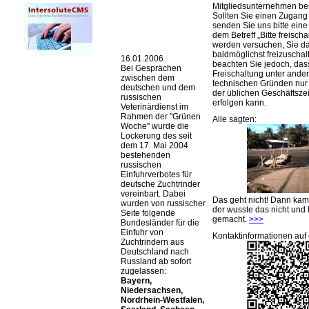
Mitgliedsunternehmen be
Sollten Sie einen Zugan
senden Sie uns bitte eine 
dem Betreff „Bitte freischa
werden versuchen, Sie d
baldmöglichst freizuschalt
16.01.2006
beachten Sie jedoch, das
Bei Gesprächen
Freischaltung unter ande
zwischen dem
technischen Gründen nu
deutschen und dem
der üblichen Geschäftsze
russischen
erfolgen kann.
Veterinärdienst im
Rahmen der
Grünen
Alle sagten:
Woche
wurde die
Lockerung des seit
dem 17. Mai 2004
bestehenden
russischen
Einfuhrverbotes für
deutsche Zuchtrinder
vereinbart. Dabei
Das geht nicht! Dann ka
wurden von russischer
der wusste das nicht und 
Seite folgende
gemacht.
>>>
Bundesländer für die
Einfuhr von
Kontaktinformationen auf 
Zuchtrindern aus
Deutschland nach
Russland ab sofort
zugelassen:
Bayern,
Niedersachsen,
Nordrhein-Westfalen,