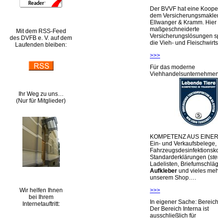
Der BVVF hat eine Kooper
dem Versicherungsmakler
Ellwanger & Kramm. Hier 
maßgeschneiderte
Mit dem RSS-Feed
Versicherungslösungen sp
des DVFB e. V. auf dem
die Vieh- und Fleischwirts
Laufenden bleiben:
>>>
Für das moderne
Viehhandelsunternehme
Ihr Weg zu uns…
(Nur für Mitglieder)
KOMPETENZ AUS EINER
Ein- und Verkaufsbelege,
Fahrzeugsdesinfektionsko
Standarderklärungen (
ste
Ladelisten, Briefumschlä
Aufkleber
und vieles meh
unserem Shop….
Wir helfen Ihnen
>>>
bei Ihrem
In eigener Sache: Berei
Internetauftritt:
Der Bereich Interna ist
ausschließlich für