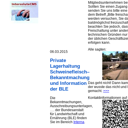
Mitgliedsunternehmen be
Sollten Sie einen Zugan
senden Sie uns bitte eine 
dem Betreff „Bitte freischa
werden versuchen, Sie d
baldmöglichst freizuschalt
beachten Sie jedoch, das
Freischaltung unter ande
technischen Gründen nu
der üblichen Geschäftsze
erfolgen kann.
Alle sagten:
06.03.2015
Private
Lagerhaltung
Schweinefleisch–
Bekanntmachung
und Information
Das geht nicht! Dann ka
der wusste das nicht und 
der BLE
gemacht.
>>>
Kontaktinformationen auf 
Die
Bekanntmachungen,
Ausschreibungsunterlagen,
…. der Bundesanstalt
für Landwirtschaft und
Ernährung (BLE) finden
Sie im Bereich
Interna
.