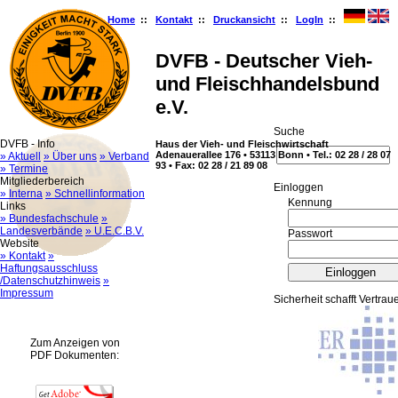
Home
::
Kontakt
::
Druckansicht
::
LogIn
::
DVFB - Deutscher Vieh-
und Fleischhandelsbund
e.V.
Suche
DVFB - Info
Haus der Vieh- und Fleischwirtschaft
Adenauerallee 176 • 53113 Bonn • Tel.: 02 28 / 28 07
» Aktuell
» Über uns
» Verband
93 • Fax: 02 28 / 21 89 08
» Termine
Mitgliederbereich
Ein­log­gen
» Interna
» Schnellinformation
Kennung
Links
» Bundesfachschule
»
Landesverbände
» U.E.C.B.V.
Passwort
Website
» Kontakt
»
Haftungsausschluss
/Datenschutzhinweis
»
Impressum
Sicherheit schafft Vertrau
Zum Anzeigen von
PDF Dokumenten: