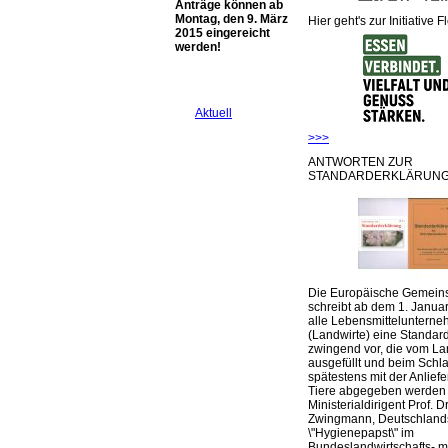
Anträge können ab
Montag, den 9. März
Hier geht's zur Initiative F
2015 eingereicht
werden!
Aktuell
>>>
ANTWORTEN ZUR
STANDARDERKLÄRUNG
Die Europäische Gemeins
schreibt ab dem 1. Januar
alle Lebensmittelunterne
(Landwirte) eine Standar
zwingend vor, die vom La
ausgefüllt und beim Schla
spätestens mit der Anlief
Tiere abgegeben werden
Ministerialdirigent Prof. Dr
Zwingmann, Deutschland
\"Hygienepapst\" im
Bundeslandwirtschafts- mi