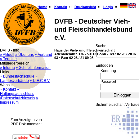
Home
::
Kontakt
::
Druckansicht
::
LogIn
::
DVFB - Deutscher Vieh-
und Fleischhandelsbund
e.V.
Suche
DVFB - Info
Haus der Vieh- und Fleischwirtschaft
Adenauerallee 176 • 53113 Bonn • Tel.: 02 28 / 28 07
» Aktuell
» Über uns
» Verband
93 • Fax: 02 28 / 21 89 08
» Termine
Mitgliederbereich
Ein­log­gen
» Interna
» Schnellinformation
Kennung
Links
» Bundesfachschule
»
Landesverbände
» U.E.C.B.V.
Passwort
Website
» Kontakt
»
Haftungsausschluss
/Datenschutzhinweis
»
Impressum
Sicherheit schafft Vertrau
Zum Anzeigen von
PDF Dokumenten: