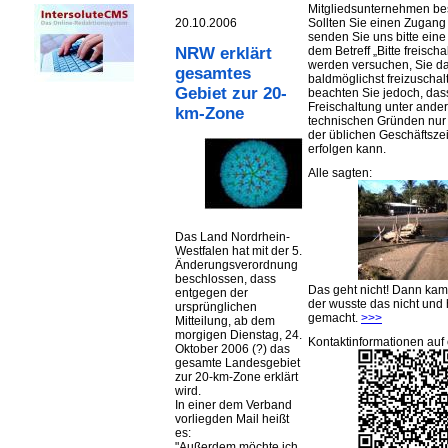
Mitgliedsunternehmen be
20.10.2006
Sollten Sie einen Zugan
senden Sie uns bitte eine 
dem Betreff „Bitte freischa
NRW erklärt
werden versuchen, Sie d
gesamtes
baldmöglichst freizuschalt
Gebiet zur 20-
beachten Sie jedoch, das
Freischaltung unter ande
km-Zone
technischen Gründen nu
der üblichen Geschäftsze
erfolgen kann.
Alle sagten:
Das Land Nordrhein-
Westfalen hat mit der 5.
Änderungsverordnung
beschlossen, dass
Das geht nicht! Dann ka
entgegen der
der wusste das nicht und 
ursprünglichen
gemacht.
>>>
Mitteilung, ab dem
morgigen Dienstag, 24.
Kontaktinformationen auf 
Oktober 2006 (?) das
gesamte Landesgebiet
zur 20-km-Zone erklärt
wird.
In einer dem Verband
vorliegden Mail heißt
es:
"Außerdem möchte ich