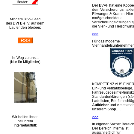
Der BVVF hat eine Kooper
dem Versicherungsmakler
Ellwanger & Kramm. Hier 
maßgeschneiderte
Mit dem RSS-Feed
Versicherungslösungen sp
des DVFB e. V. auf dem
die Vieh- und Fleischwirts
Laufenden bleiben:
>>>
Für das moderne
Viehhandelsunternehme
Ihr Weg zu uns…
(Nur für Mitglieder)
KOMPETENZ AUS EINER
Ein- und Verkaufsbelege,
Fahrzeugsdesinfektionsko
Standarderklärungen (
ste
Ladelisten, Briefumschlä
Aufkleber
und vieles meh
unserem Shop….
Wir helfen Ihnen
>>>
bei Ihrem
In eigener Sache: Berei
Internetauftritt:
Der Bereich Interna ist
ausschließlich für