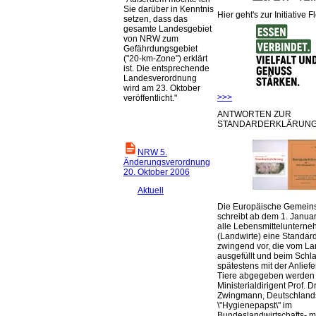
Sie darüber in Kenntnis
Hier geht's zur Initiative F
setzen, dass das
gesamte Landesgebiet
von NRW zum
Gefährdungsgebiet
("20-km-Zone") erklärt
ist. Die entsprechende
Landesverordnung
wird am 23. Oktober
>>>
veröffentlicht."
ANTWORTEN ZUR
STANDARDERKLÄRUNG
NRW 5.
Änderungsverordnung
20. Oktober 2006
Aktuell
Die Europäische Gemeins
schreibt ab dem 1. Januar
alle Lebensmittelunterne
(Landwirte) eine Standar
zwingend vor, die vom La
ausgefüllt und beim Schla
spätestens mit der Anlief
Tiere abgegeben werden
Ministerialdirigent Prof. Dr
Zwingmann, Deutschland
\"Hygienepapst\" im
Bundeslandwirtschafts- mi