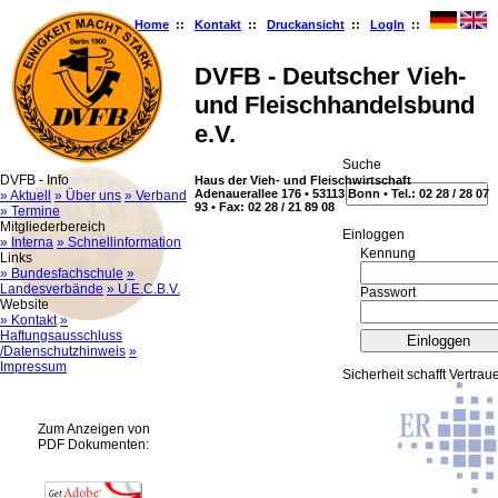
Home
::
Kontakt
::
Druckansicht
::
LogIn
::
DVFB - Deutscher Vieh-
und Fleischhandelsbund
e.V.
Suche
DVFB - Info
Haus der Vieh- und Fleischwirtschaft
Adenauerallee 176 • 53113 Bonn • Tel.: 02 28 / 28 07
» Aktuell
» Über uns
» Verband
93 • Fax: 02 28 / 21 89 08
» Termine
Mitgliederbereich
Ein­log­gen
» Interna
» Schnellinformation
Kennung
Links
» Bundesfachschule
»
Landesverbände
» U.E.C.B.V.
Passwort
Website
» Kontakt
»
Haftungsausschluss
/Datenschutzhinweis
»
Impressum
Sicherheit schafft Vertrau
Zum Anzeigen von
PDF Dokumenten: