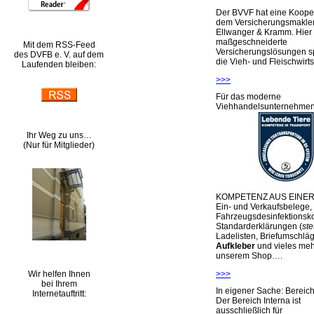
Der BVVF hat eine Kooper
dem Versicherungsmakler
Ellwanger & Kramm. Hier 
maßgeschneiderte
Mit dem RSS-Feed
Versicherungslösungen sp
des DVFB e. V. auf dem
die Vieh- und Fleischwirts
Laufenden bleiben:
>>>
Für das moderne
Viehhandelsunternehme
Ihr Weg zu uns…
(Nur für Mitglieder)
KOMPETENZ AUS EINER
Ein- und Verkaufsbelege,
Fahrzeugsdesinfektionsko
Standarderklärungen (
ste
Ladelisten, Briefumschlä
Aufkleber
und vieles meh
unserem Shop….
Wir helfen Ihnen
>>>
bei Ihrem
In eigener Sache: Berei
Internetauftritt:
Der Bereich Interna ist
ausschließlich für