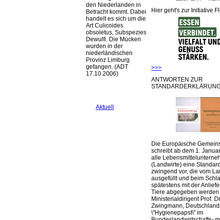
den Niederlanden in
Hier geht's zur Initiative F
Betracht kommt. Dabei
handelt es sich um die
Art Culicoides
obsoletus, Subspezies
Dewulfi. Die Mücken
wurden in der
niederländischen
Provinz Limburg
gefangen. (ADT
>>>
17.10.2006)
ANTWORTEN ZUR
STANDARDERKLÄRUNG
Aktuell
Die Europäische Gemeins
schreibt ab dem 1. Januar
alle Lebensmittelunterne
(Landwirte) eine Standar
zwingend vor, die vom La
ausgefüllt und beim Schla
spätestens mit der Anlief
Tiere abgegeben werden
Ministerialdirigent Prof. Dr
Zwingmann, Deutschland
\"Hygienepapst\" im
Bundeslandwirtschafts- mi