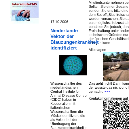
Mitgliedsunternehmen be
Sollten Sie einen Zugan
senden Sie uns bitte eine 
dem Betreff „Bitte freischa
werden versuchen, Sie d
17.10.2006
baldmöglichst freizuschalt
beachten Sie jedoch, das
Niederlande:
Freischaltung unter ande
technischen Gründen nu
Vektor der
der üblichen Geschäftsze
Blauzungenkrankheit
erfolgen kann.
identifiziert
Alle sagten:
Das geht nicht! Dann ka
Wissenschaftler des
der wusste das nicht und 
niederländischen
gemacht.
>>>
Central Institute for
Animal Disease Control
Kontaktinformationen auf 
(CIDC) haben in
Kooperation mit
italienischen
Wissenschaftlern die
Mücke identifiziert, die
als Vektor bei der
Übertragung der
Blauzungenkrankheit in