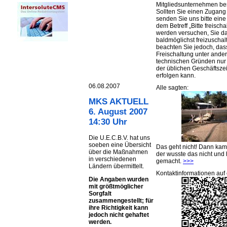
Mitgliedsunternehmen be
Sollten Sie einen Zugan
senden Sie uns bitte eine 
dem Betreff „Bitte freischa
werden versuchen, Sie d
baldmöglichst freizuschalt
beachten Sie jedoch, das
Freischaltung unter ande
technischen Gründen nu
der üblichen Geschäftsze
erfolgen kann.
06.08.2007
Alle sagten:
MKS AKTUELL
6. August 2007
14:30 Uhr
Die U.E.C.B.V. hat uns
soeben eine Übersicht
Das geht nicht! Dann ka
über die Maßnahmen
der wusste das nicht und 
in verschiedenen
gemacht.
>>>
Ländern übermittelt.
Kontaktinformationen auf 
Die Angaben wurden
mit größtmöglicher
Sorgfalt
zusammengestellt; für
ihre Richtigkeit kann
jedoch nicht gehaftet
werden.