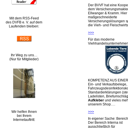
Der BVVF hat eine Kooper
dem Versicherungsmakler
Ellwanger & Kramm. Hier 
maßgeschneiderte
Mit dem RSS-Feed
Versicherungslösungen sp
des DVFB e. V. auf dem
die Vieh- und Fleischwirts
Laufenden bleiben:
>>>
Für das moderne
Viehhandelsunternehme
Ihr Weg zu uns…
(Nur für Mitglieder)
KOMPETENZ AUS EINER
Ein- und Verkaufsbelege,
Fahrzeugsdesinfektionsko
Standarderklärungen (
ste
Ladelisten, Briefumschlä
Aufkleber
und vieles meh
unserem Shop….
Wir helfen Ihnen
>>>
bei Ihrem
In eigener Sache: Berei
Internetauftritt:
Der Bereich Interna ist
ausschließlich für