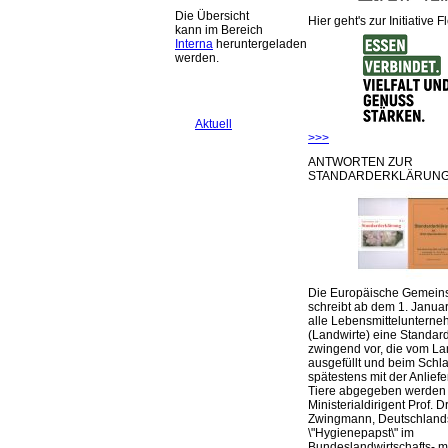
Die Übersicht
Hier geht's zur Initiative F
kann im Bereich
Interna
heruntergeladen
werden.
Aktuell
>>>
ANTWORTEN ZUR
STANDARDERKLÄRUNG
Die Europäische Gemeins
schreibt ab dem 1. Januar
alle Lebensmittelunterne
(Landwirte) eine Standar
zwingend vor, die vom La
ausgefüllt und beim Schla
spätestens mit der Anlief
Tiere abgegeben werden
Ministerialdirigent Prof. Dr
Zwingmann, Deutschland
\"Hygienepapst\" im
Bundeslandwirtschafts- mi