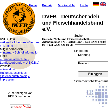
Home
::
Kontakt
::
Druckansicht
::
LogIn
::
DVFB - Deutscher Vieh-
und Fleischhandelsbund
e.V.
Suche
DVFB - Info
Haus der Vieh- und Fleischwirtschaft
Adenauerallee 176 • 53113 Bonn • Tel.: 02 28 / 28 07
» Aktuell
» Über uns
» Verband
93 • Fax: 02 28 / 21 89 08
» Termine
Mitgliederbereich
Ein­log­gen
» Interna
» Schnellinformation
Kennung
Links
» Bundesfachschule
»
Landesverbände
» U.E.C.B.V.
Passwort
Website
» Kontakt
»
Haftungsausschluss
/Datenschutzhinweis
»
Impressum
Sicherheit schafft Vertrau
Zum Anzeigen von
PDF Dokumenten: