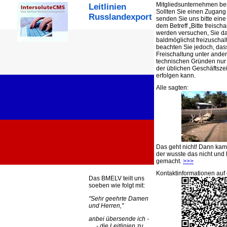
Mitgliedsunternehmen be
Leitlinien
Sollten Sie einen Zugan
Russlandexport
senden Sie uns bitte eine 
dem Betreff „Bitte freischa
werden versuchen, Sie d
baldmöglichst freizuschalt
beachten Sie jedoch, das
Freischaltung unter ande
technischen Gründen nu
der üblichen Geschäftsze
erfolgen kann.
Alle sagten:
Das geht nicht! Dann ka
der wusste das nicht und 
gemacht.
>>>
Kontaktinformationen auf 
Das BMELV teilt uns
soeben wie folgt mit:
Sehr geehrte Damen
und Herren,
anbei übersende ich -
… - die Leitlinien zu