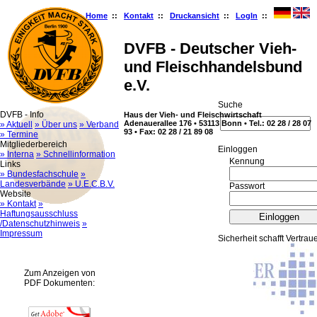
Home
::
Kontakt
::
Druckansicht
::
LogIn
::
DVFB - Deutscher Vieh-
und Fleischhandelsbund
e.V.
Suche
DVFB - Info
Haus der Vieh- und Fleischwirtschaft
Adenauerallee 176 • 53113 Bonn • Tel.: 02 28 / 28 07
» Aktuell
» Über uns
» Verband
93 • Fax: 02 28 / 21 89 08
» Termine
Mitgliederbereich
Ein­log­gen
» Interna
» Schnellinformation
Kennung
Links
» Bundesfachschule
»
Landesverbände
» U.E.C.B.V.
Passwort
Website
» Kontakt
»
Haftungsausschluss
/Datenschutzhinweis
»
Impressum
Sicherheit schafft Vertrau
Zum Anzeigen von
PDF Dokumenten: