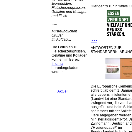
Eiprodukten,
Hier geht's zur Initiative F
Fleischerzeugnissen,
Gelatine und Kollagen
und Fisch.
…..
Mit freundlichen
Grüßen
Im Auftrag…
>>>
Die Leitlinien zu
ANTWORTEN ZUR
Fleischerzeugnissen,
STANDARDERKLÄRUNG
Gelatine und Kollagen
können im Bereich
Interna
heruntergeladen
werden.
Die Europäische Gemeins
schreibt ab dem 1. Januar
Aktuell
alle Lebensmittelunterne
(Landwirte) eine Standar
zwingend vor, die vom La
ausgefüllt und beim Schla
spätestens mit der Anlief
Tiere abgegeben werden
Ministerialdirigent Prof. Dr
Zwingmann, Deutschland
\"Hygienepapst\" im
Bundeslandwirtschafts- mi