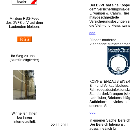
Der BVVF hat eine Kooper
dem Versicherungsmakler
Ellwanger & Kramm. Hier 
maßgeschneiderte
Mit dem RSS-Feed
Versicherungslösungen sp
des DVFB e. V. auf dem
die Vieh- und Fleischwirts
Laufenden bleiben:
>>>
Für das moderne
Viehhandelsunternehme
Ihr Weg zu uns…
(Nur für Mitglieder)
KOMPETENZ AUS EINER
Ein- und Verkaufsbelege,
Fahrzeugsdesinfektionsko
Standarderklärungen (
ste
Ladelisten, Briefumschlä
Aufkleber
und vieles meh
unserem Shop….
Wir helfen Ihnen
>>>
bei Ihrem
In eigener Sache: Berei
Internetauftritt:
Der Bereich Interna ist
22.11.2011
ausschließlich für