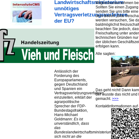
Landwirtschaftsministerium
Mitgliedsunternehmen be
Sollten Sie einen Zugan
unnötiges
senden Sie uns bitte eine 
Vertragsverletzungsverfahren
dem Betreff „Bitte freischa
werden versuchen, Sie d
der EU?
baldmöglichst freizuschalt
beachten Sie jedoch, das
Freischaltung unter ande
technischen Gründen nu
der üblichen Geschäftsze
erfolgen kann.
Alle sagten:
Anlässlich der
Forderung des
Europaparlaments,
gegen Deutschland
und Spanien ein
Das geht nicht! Dann ka
Vertragsverletzungsverfahren
der wusste das nicht und 
einzuleiten, erklärt der
gemacht.
>>>
agrarpolitische
Kontaktinformationen auf 
Sprecher der FDP-
Bundestagsfraktion,
Hans-Michael
Goldmann:
Es ist
unverständlich, dass
das
Bundeslandwirtschaftsministerium
sich nicht an die