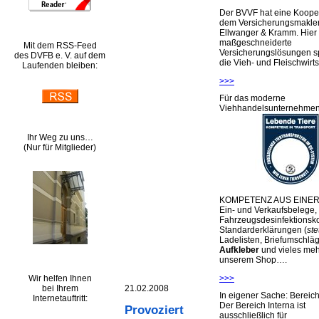
Der BVVF hat eine Kooper
dem Versicherungsmakler
Ellwanger & Kramm. Hier 
maßgeschneiderte
Mit dem RSS-Feed
Versicherungslösungen sp
des DVFB e. V. auf dem
die Vieh- und Fleischwirts
Laufenden bleiben:
>>>
Für das moderne
Viehhandelsunternehme
Ihr Weg zu uns…
(Nur für Mitglieder)
KOMPETENZ AUS EINER
Ein- und Verkaufsbelege,
Fahrzeugsdesinfektionsko
Standarderklärungen (
ste
Ladelisten, Briefumschlä
Aufkleber
und vieles meh
unserem Shop….
Wir helfen Ihnen
>>>
bei Ihrem
21.02.2008
In eigener Sache: Berei
Internetauftritt:
Der Bereich Interna ist
Provoziert
ausschließlich für