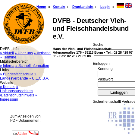
Home
::
Kontakt
::
Druckansicht
::
LogIn
::
DVFB - Deutscher Vieh-
und Fleischhandelsbund
e.V.
Suche
DVFB - Info
Haus der Vieh- und Fleischwirtschaft
Adenauerallee 176 • 53113 Bonn • Tel.: 02 28 / 28 07
» Aktuell
» Über uns
» Verband
93 • Fax: 02 28 / 21 89 08
» Termine
Mitgliederbereich
Ein­log­gen
» Interna
» Schnellinformation
Kennung
Links
» Bundesfachschule
»
Landesverbände
» U.E.C.B.V.
Passwort
Website
» Kontakt
»
Haftungsausschluss
/Datenschutzhinweis
»
Impressum
Sicherheit schafft Vertrau
Zum Anzeigen von
PDF Dokumenten: