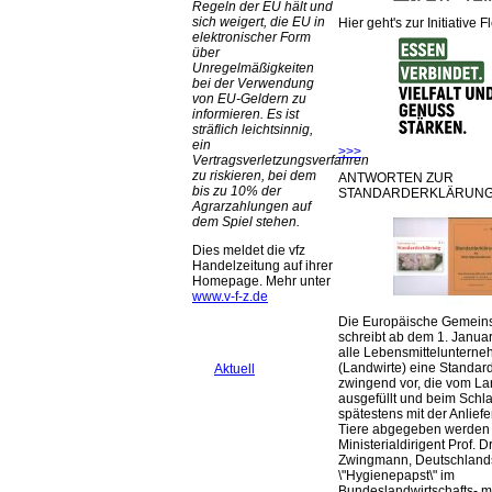
Regeln der EU hält und
sich weigert, die EU in
Hier geht's zur Initiative F
elektronischer Form
über
Unregelmäßigkeiten
bei der Verwendung
von EU-Geldern zu
informieren. Es ist
sträflich leichtsinnig,
ein
>>>
Vertragsverletzungsverfahren
zu riskieren, bei dem
ANTWORTEN ZUR
bis zu 10% der
STANDARDERKLÄRUNG
Agrarzahlungen auf
dem Spiel stehen.
Dies meldet die vfz
Handelzeitung auf ihrer
Homepage. Mehr unter
www.v-f-z.de
Die Europäische Gemeins
schreibt ab dem 1. Januar
alle Lebensmittelunterne
(Landwirte) eine Standar
Aktuell
zwingend vor, die vom La
ausgefüllt und beim Schla
spätestens mit der Anlief
Tiere abgegeben werden
Ministerialdirigent Prof. Dr
Zwingmann, Deutschland
\"Hygienepapst\" im
Bundeslandwirtschafts- mi