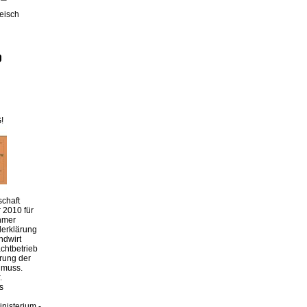
leisch
!
chaft
 2010 für
hmer
derklärung
ndwirt
chtbetrieb
erung der
 muss.
.
s
nisterium -