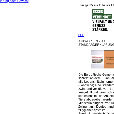
uerung nach Gewicht
Hier geht's zur Initiative F
>>>
ANTWORTEN ZUR
STANDARDERKLÄRUNG
Die Europäische Gemeins
schreibt ab dem 1. Januar
alle Lebensmittelunterne
(Landwirte) eine Standar
zwingend vor, die vom La
ausgefüllt und beim Schla
spätestens mit der Anlief
Tiere abgegeben werden
Ministerialdirigent Prof. Dr
Zwingmann, Deutschland
\"Hygienepapst\" im
Bundeslandwirtschafts- mi