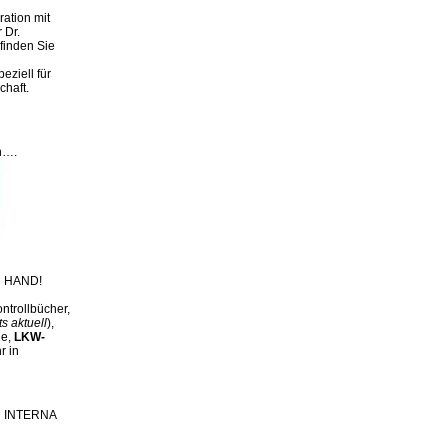
ation mit
 Dr.
finden Sie
eziell für
chaft.
n….
 HAND!
ntrollbücher,
ts aktuell
),
ge,
LKW-
r in
ch INTERNA