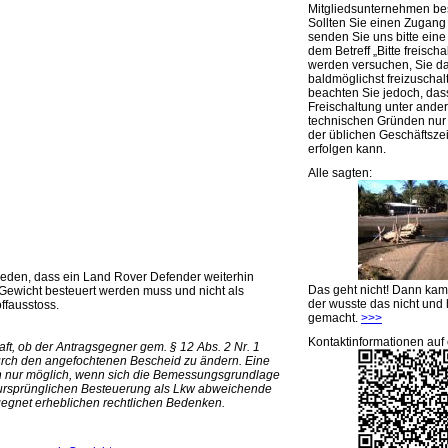
Mitgliedsunternehmen be
Sollten Sie einen Zugan
senden Sie uns bitte eine 
dem Betreff „Bitte freischa
werden versuchen, Sie d
baldmöglichst freizuschalt
beachten Sie jedoch, das
Freischaltung unter ande
technischen Gründen nu
der üblichen Geschäftsze
erfolgen kann.
Alle sagten:
ieden, dass ein Land Rover Defender weiterhin
Das geht nicht! Dann ka
 Gewicht besteuert werden muss und nicht als
der wusste das nicht und 
fausstoss.
gemacht.
>>>
Kontaktinformationen auf 
aft, ob der Antragsgegner gem. § 12 Abs. 2 Nr. 1
 durch den angefochtenen Bescheid zu ändern. Eine
ch nur möglich, wenn sich die Bemessungsgrundlage
 ursprünglichen Besteuerung als Lkw abweichende
gegnet erheblichen rechtlichen Bedenken.