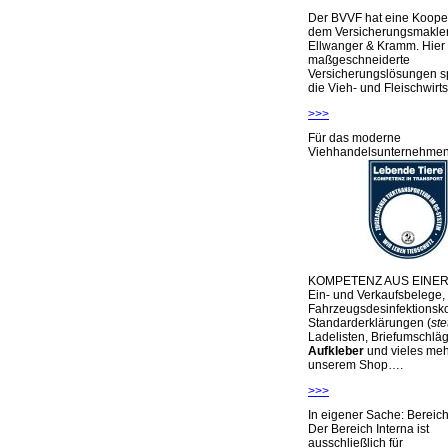
Der BVVF hat eine Kooper
dem Versicherungsmakler
Ellwanger & Kramm. Hier 
maßgeschneiderte
Versicherungslösungen sp
die Vieh- und Fleischwirts
>>>
Für das moderne
Viehhandelsunternehme
KOMPETENZ AUS EINER
Ein- und Verkaufsbelege,
Fahrzeugsdesinfektionsko
Standarderklärungen (
ste
Ladelisten, Briefumschlä
Aufkleber
und vieles meh
unserem Shop….
>>>
In eigener Sache: Berei
Der Bereich Interna ist
ausschließlich für