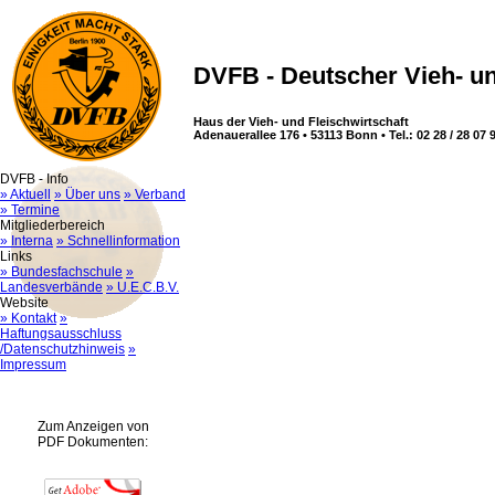
DVFB - Deutscher Vieh- un
Haus der Vieh- und Fleischwirtschaft
Adenauerallee 176 • 53113 Bonn • Tel.: 02 28 / 28 07 9
DVFB - Info
» Aktuell
» Über uns
» Verband
» Termine
Mitgliederbereich
» Interna
» Schnellinformation
Links
» Bundesfachschule
»
Landesverbände
» U.E.C.B.V.
Website
» Kontakt
»
Haftungsausschluss
/Datenschutzhinweis
»
Impressum
Zum Anzeigen von
PDF Dokumenten: