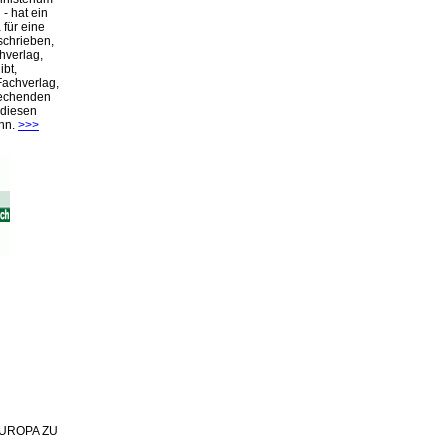
- hat ein
für eine
schrieben,
hverlag,
ibt,
Fachverlag,
rechenden
 diesen
nn.
>>>
 EUROPA ZU