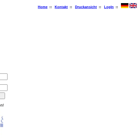
Home
::
Kontakt
::
Druckansicht
::
LogIn
::
en!