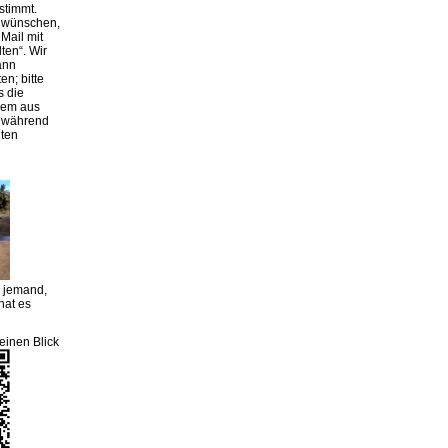
stimmt.
g wünschen,
Mail mit
lten“. Wir
ann
en; bitte
s die
rem aus
r während
iten
m jemand,
hat es
einen Blick