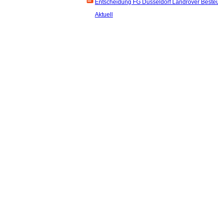
Entscheidung FG Düsseldorf Landrover Beste
Aktuell