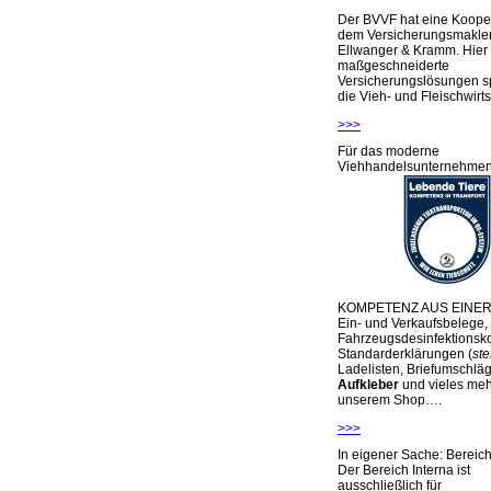
Der BVVF hat eine Kooper
dem Versicherungsmakler
Ellwanger & Kramm. Hier 
maßgeschneiderte
Versicherungslösungen sp
die Vieh- und Fleischwirts
>>>
Für das moderne
Viehhandelsunternehme
KOMPETENZ AUS EINER
Ein- und Verkaufsbelege,
Fahrzeugsdesinfektionsko
Standarderklärungen (
ste
Ladelisten, Briefumschlä
Aufkleber
und vieles meh
unserem Shop….
>>>
In eigener Sache: Berei
Der Bereich Interna ist
ausschließlich für