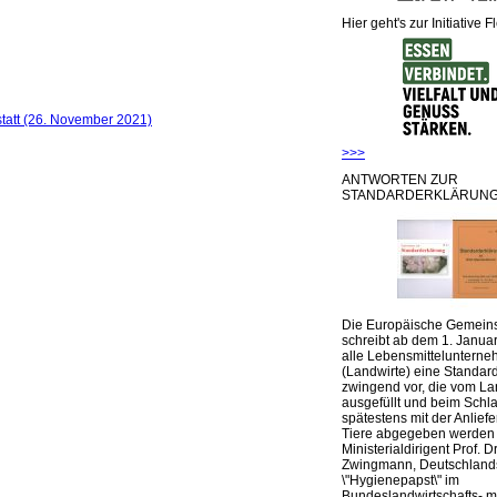
Hier geht's zur Initiative F
statt (26. November 2021)
>>>
ANTWORTEN ZUR
STANDARDERKLÄRUNG
Die Europäische Gemeins
schreibt ab dem 1. Januar
alle Lebensmittelunterne
(Landwirte) eine Standar
zwingend vor, die vom La
ausgefüllt und beim Schla
spätestens mit der Anlief
Tiere abgegeben werden
Ministerialdirigent Prof. Dr
Zwingmann, Deutschland
\"Hygienepapst\" im
Bundeslandwirtschafts- mi