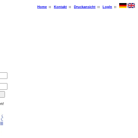
Home
::
Kontakt
::
Druckansicht
::
LogIn
::
en!