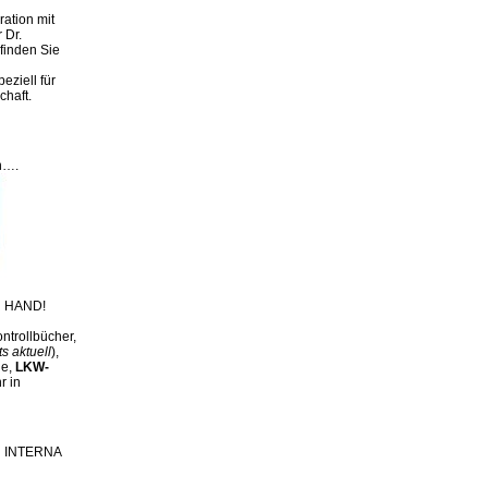
ation mit
 Dr.
finden Sie
eziell für
chaft.
n….
 HAND!
ntrollbücher,
ts aktuell
),
ge,
LKW-
r in
ch INTERNA