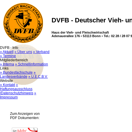
DVFB - Deutscher Vieh- un
Haus der Vieh- und Fleischwirtschaft
Adenauerallee 176 • 53113 Bonn • Tel.: 02 28 / 28 07 9
DVFB - Info
» Aktuell
» Über uns
» Verband
» Termine
Mitgliederbereich
» Interna
» Schnellinformation
Links
» Bundesfachschule
»
Landesverbände
» U.E.C.B.V.
Website
» Kontakt
»
Haftungsausschluss
/Datenschutzhinweis
»
Impressum
Zum Anzeigen von
PDF Dokumenten: