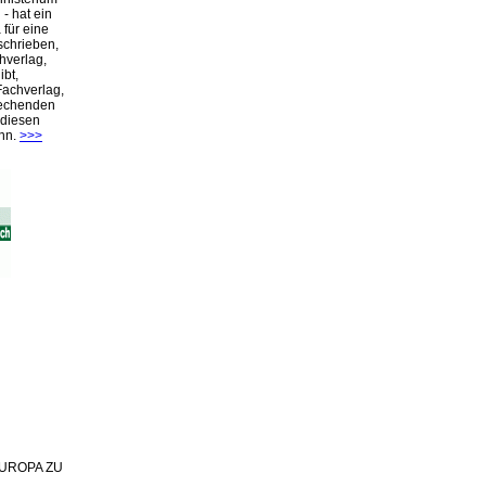
- hat ein
für eine
schrieben,
hverlag,
ibt,
Fachverlag,
rechenden
 diesen
nn.
>>>
 EUROPA ZU