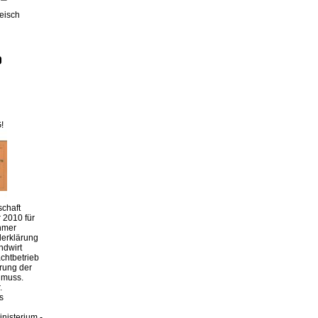
leisch
!
chaft
 2010 für
hmer
derklärung
ndwirt
chtbetrieb
erung der
 muss.
.
s
nisterium -