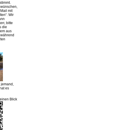
stimmt.
g wünschen,
Mail mit
lten“. Wir
ann
en; bitte
s die
rem aus
r während
iten
m jemand,
hat es
einen Blick