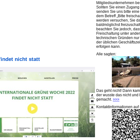
Mitgliedsunternehmen be
Sollten Sie einen Zugan
senden Sie uns bitte eine 
dem Betreff „Bitte freischa
werden versuchen, Sie d
baldmöglichst freizuschalt
beachten Sie jedoch, das
Freischaltung unter ande
technischen Gründen nu
der üblichen Geschäftsze
erfolgen kann.
Alle sagten:
indet nicht statt
Das geht nicht! Dann ka
der wusste das nicht und 
gemacht.
>>>
Kontaktinformationen auf 