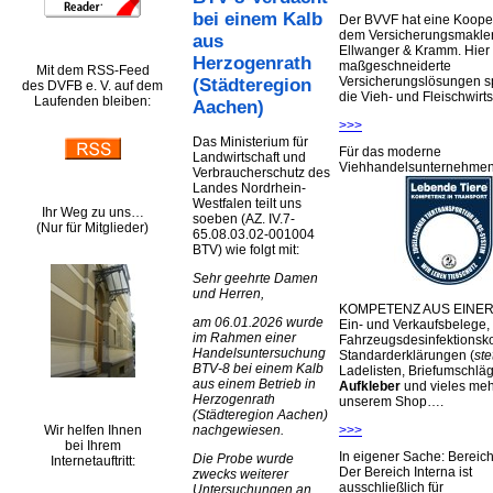
bei einem Kalb
Der BVVF hat eine Kooper
dem Versicherungsmakler
aus
Ellwanger & Kramm. Hier 
Herzogenrath
maßgeschneiderte
Mit dem RSS-Feed
Versicherungslösungen sp
(Städteregion
des DVFB e. V. auf dem
die Vieh- und Fleischwirts
Laufenden bleiben:
Aachen)
>>>
Das Ministerium für
Für das moderne
Landwirtschaft und
Viehhandelsunternehme
Verbraucherschutz des
Landes Nordrhein-
Westfalen teilt uns
Ihr Weg zu uns…
soeben (AZ. IV.7-
(Nur für Mitglieder)
65.08.03.02-001004
BTV) wie folgt mit:
Sehr geehrte Damen
und Herren,
KOMPETENZ AUS EINER
am 06.01.2026 wurde
Ein- und Verkaufsbelege,
im Rahmen einer
Fahrzeugsdesinfektionsko
Handelsuntersuchung
Standarderklärungen (
ste
BTV-8 bei einem Kalb
Ladelisten, Briefumschlä
aus einem Betrieb in
Aufkleber
und vieles meh
Herzogenrath
unserem Shop….
(Städteregion Aachen)
Wir helfen Ihnen
>>>
nachgewiesen.
bei Ihrem
In eigener Sache: Berei
Die Probe wurde
Internetauftritt:
Der Bereich Interna ist
zwecks weiterer
ausschließlich für
Untersuchungen an