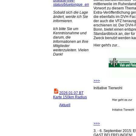
disease-free-
mittlerweile im Ruhestand 
status/bluetongue_en
Vorwort zu diesem Thema 
Extra-Veröffentlichung ge
Sobald sich die Lage
die ebenfalls im DVH-Fac
ändert, werde ich Sie
der auch die VFZ herausg
informieren.
erschienen ist. Der DVH-
Ich bitte Sie um
Bonn, bietet einen entsp
Kenntnisnahme und
Standardblock an, der für
darum, die
Zweck benutzt werden ka
Informationen an Ihre
Hier geht's zur...
Mitglieder
weiterzuleiten. Vielen
Dank!
>>>
Initiative Tierwohl
2026 01 07 BT
Karte 150km Radius
Aktuell
>>>
3. - 6. September 2015:
GAST BEI FREUNDEN!