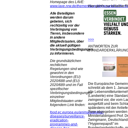
Homepage des LAVE:
Hier geht's zur Initiative F
www.lave.nrw.de/themen/tiere/tiergesundheit/tie
Alle Beteiligten
werden darum
gebeten, sich
rechtzeitig vor der
Verbringung von
Tieren, insbesondere
in andere
>>>
Mitgliedstaaten, über
die aktuell gültigen
ANTWORTEN ZUR
Verbringungsbedingungen
STANDARDERKLÄRUNG
zu informieren.
Die grundsätzlichen
rechtlichen
Regelungen sind wie
gewohnt in den
Verordnungen (EU)
2020/688 und (EU)
Die Europäische Gemeins
2020/689 und im Fall
schreibt ab dem 1. Januar
spezifischer
alle Lebensmittelunterne
Verbringungsbedingungen
(Landwirte) eine Standar
einzelner
zwingend vor, die vom La
Mitgliedstaaten unter
ausgefüllt und beim Schla
folgendem Link finden:
spätestens mit der Anlief
Tiere abgegeben werden
food.ec.europa.eu/animals/animal-
Ministerialdirigent Prof. Dr
diseases/surveillance-
Zwingmann, Deutschland
eradication-
\"Hygienepapst\" im
programmes-and-
Bundeslandwirtschafts- mi