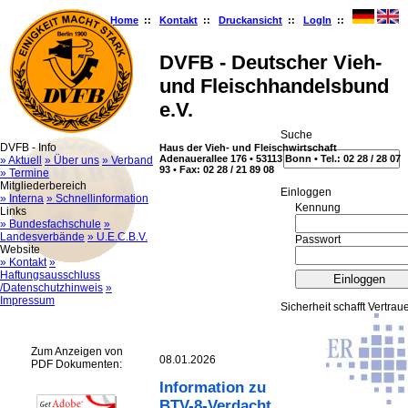
Home
::
Kontakt
::
Druckansicht
::
LogIn
::
DVFB - Deutscher Vieh-
und Fleischhandelsbund
e.V.
Suche
DVFB - Info
Haus der Vieh- und Fleischwirtschaft
Adenauerallee 176 • 53113 Bonn • Tel.: 02 28 / 28 07
» Aktuell
» Über uns
» Verband
93 • Fax: 02 28 / 21 89 08
» Termine
Mitgliederbereich
Ein­log­gen
» Interna
» Schnellinformation
Kennung
Links
» Bundesfachschule
»
Landesverbände
» U.E.C.B.V.
Passwort
Website
» Kontakt
»
Haftungsausschluss
/Datenschutzhinweis
»
Impressum
Sicherheit schafft Vertrau
Zum Anzeigen von
08.01.2026
PDF Dokumenten:
Information zu
BTV-8-Verdacht