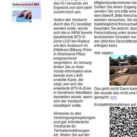
Mitgliedsunternehmen be
das FLI versandt, ein
Sollten Sie einen Zugan
Ergebnis von dort steht
senden Sie uns bitte eine 
zurzeit noch aus.
dem Betreff „Bitte freischa
werden versuchen, Sie d
Sofern der Verdacht
baldmöglichst freizuschalt
durch das FLI bestätigt
beachten Sie jedoch, das
werden sollte, würde
Freischaltung unter ande
sich die in NRW bereits
technischen Gründen nu
bestehende BTV-8-
der üblichen Geschäftsze
Zone (150 km-Radius
erfolgen kann.
um den Ausbruch im
Eifelkreis Bitburg-Prüm
Alle sagten:
in Rheinland-Pfalz)
entsprechend
vergrößern. Im Anhang
finden Sie zu Ihrer
Vorab-Information eine
bereits vom LAVE
erstellte Karte, die
zeigt, wie sich die
erweiterte BTV-8-Zone
Das geht nicht! Dann ka
in Nordrhein-Westfalen
der wusste das nicht und 
darstellen würde, wenn
gemacht.
>>>
sich der Verdacht
Kontaktinformationen auf 
bestätigen sollte.
Hinweise zu den
Verbringungsregelungen
und ggf. erforderliche
Vordrucke für
Tierhaltererklärungen
etc. finden Sie auf der