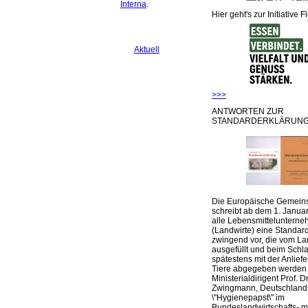
Interna
.
Hier geht's zur Initiative F
Aktuell
>>>
ANTWORTEN ZUR
STANDARDERKLÄRUNG
Die Europäische Gemeins
schreibt ab dem 1. Januar
alle Lebensmittelunterne
(Landwirte) eine Standar
zwingend vor, die vom La
ausgefüllt und beim Schla
spätestens mit der Anlief
Tiere abgegeben werden
Ministerialdirigent Prof. Dr
Zwingmann, Deutschland
\"Hygienepapst\" im
Bundeslandwirtschafts- mi