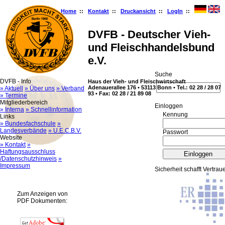
Home
::
Kontakt
::
Druckansicht
::
LogIn
::
DVFB - Deutscher Vieh-
und Fleischhandelsbund
e.V.
Suche
DVFB - Info
Haus der Vieh- und Fleischwirtschaft
Adenauerallee 176 • 53113 Bonn • Tel.: 02 28 / 28 07
» Aktuell
» Über uns
» Verband
93 • Fax: 02 28 / 21 89 08
» Termine
Mitgliederbereich
Ein­log­gen
» Interna
» Schnellinformation
Kennung
Links
» Bundesfachschule
»
Landesverbände
» U.E.C.B.V.
Passwort
Website
» Kontakt
»
Haftungsausschluss
/Datenschutzhinweis
»
Impressum
Sicherheit schafft Vertrau
Zum Anzeigen von
PDF Dokumenten: