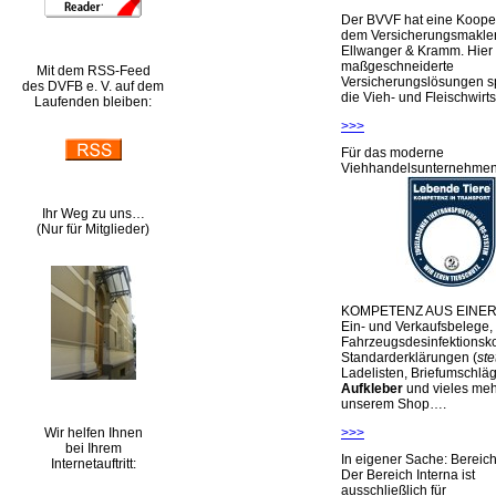
Der BVVF hat eine Kooper
dem Versicherungsmakler
Ellwanger & Kramm. Hier 
maßgeschneiderte
Mit dem RSS-Feed
Versicherungslösungen sp
des DVFB e. V. auf dem
die Vieh- und Fleischwirts
Laufenden bleiben:
>>>
Für das moderne
Viehhandelsunternehme
Ihr Weg zu uns…
(Nur für Mitglieder)
KOMPETENZ AUS EINER
Ein- und Verkaufsbelege,
Fahrzeugsdesinfektionsko
Standarderklärungen (
ste
Ladelisten, Briefumschlä
Aufkleber
und vieles meh
unserem Shop….
Wir helfen Ihnen
>>>
bei Ihrem
In eigener Sache: Berei
Internetauftritt:
Der Bereich Interna ist
ausschließlich für