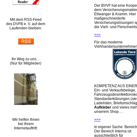
Der BVVF hat eine Kooper
dem Versicherungsmakler
Ellwanger & Kramm. Hier 
maßgeschneiderte
Mit dem RSS-Feed
Versicherungslösungen sp
des DVFB e. V. auf dem
die Vieh- und Fleischwirts
Laufenden bleiben:
>>>
Für das moderne
Viehhandelsunternehme
Ihr Weg zu uns…
(Nur für Mitglieder)
KOMPETENZ AUS EINER
Ein- und Verkaufsbelege,
Fahrzeugsdesinfektionsko
Standarderklärungen (
ste
Ladelisten, Briefumschlä
Aufkleber
und vieles meh
unserem Shop….
Wir helfen Ihnen
>>>
bei Ihrem
In eigener Sache: Berei
Internetauftritt:
Der Bereich Interna ist
ausschließlich für