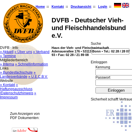
Home
::
Kontakt
::
Druckansicht
::
LogIn
::
DVFB - Deutscher Vieh-
und Fleischhandelsbund
e.V.
Suche
DVFB - Info
Haus der Vieh- und Fleischwirtschaft
Adenauerallee 176 • 53113 Bonn • Tel.: 02 28 / 28 07
» Aktuell
» Über uns
» Verband
93 • Fax: 02 28 / 21 89 08
» Termine
Mitgliederbereich
Ein­log­gen
» Interna
» Schnellinformation
Kennung
Links
» Bundesfachschule
»
Landesverbände
» U.E.C.B.V.
Passwort
Website
» Kontakt
»
Haftungsausschluss
/Datenschutzhinweis
»
Impressum
Sicherheit schafft Vertrau
Zum Anzeigen von
PDF Dokumenten: