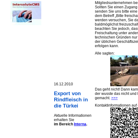
Mitgliedsunternehmen be
Sollten Sie einen Zugan
senden Sie uns bitte eine 
dem Betreff „Bitte freischa
werden versuchen, Sie d
baldmöglichst freizuschalt
beachten Sie jedoch, das
Freischaltung unter ande
technischen Gründen nu
der üblichen Geschäftsze
erfolgen kann.
Alle sagten:
16.12.2010
Das geht nicht! Dann ka
Export von
der wusste das nicht und 
gemacht.
>>>
Rindfleisch in
die Türkei
Kontaktinformationen auf 
Aktuelle Informationen
erhalten Sie
im Bereich
Interna
.