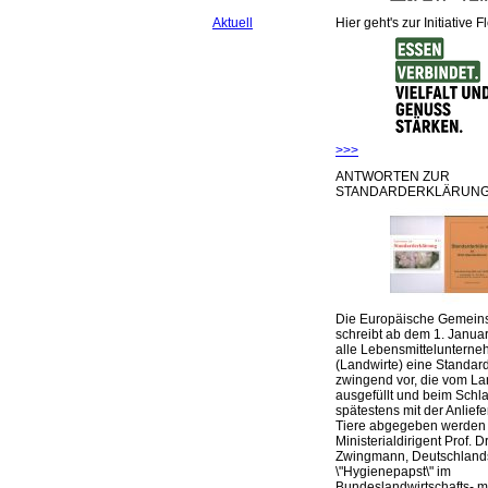
Hier geht's zur Initiative F
Aktuell
>>>
ANTWORTEN ZUR
STANDARDERKLÄRUNG
Die Europäische Gemeins
schreibt ab dem 1. Januar
alle Lebensmittelunterne
(Landwirte) eine Standar
zwingend vor, die vom La
ausgefüllt und beim Schla
spätestens mit der Anlief
Tiere abgegeben werden
Ministerialdirigent Prof. Dr
Zwingmann, Deutschland
\"Hygienepapst\" im
Bundeslandwirtschafts- mi