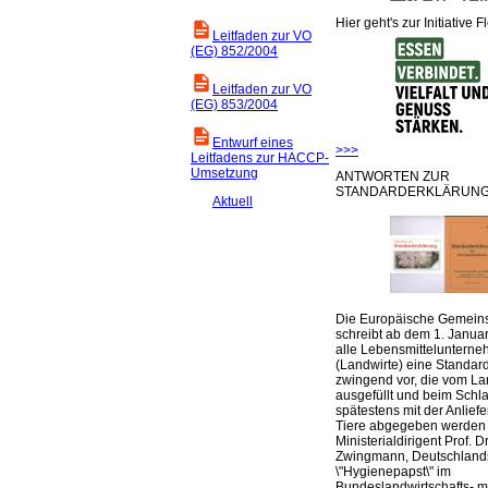
Hier geht's zur Initiative F
Leitfaden zur VO
(EG) 852/2004
Leitfaden zur VO
(EG) 853/2004
Entwurf eines
>>>
Leitfadens zur HACCP-
Umsetzung
ANTWORTEN ZUR
STANDARDERKLÄRUNG
Aktuell
Die Europäische Gemeins
schreibt ab dem 1. Januar
alle Lebensmittelunterne
(Landwirte) eine Standar
zwingend vor, die vom La
ausgefüllt und beim Schla
spätestens mit der Anlief
Tiere abgegeben werden
Ministerialdirigent Prof. Dr
Zwingmann, Deutschland
\"Hygienepapst\" im
Bundeslandwirtschafts- mi