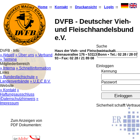
Home
::
Kontakt
::
Druckansicht
::
LogIn
::
DVFB - Deutscher Vieh-
und Fleischhandelsbund
e.V.
Suche
DVFB - Info
Haus der Vieh- und Fleischwirtschaft
Adenauerallee 176 • 53113 Bonn • Tel.: 02 28 / 28 07
» Aktuell
» Über uns
» Verband
93 • Fax: 02 28 / 21 89 08
» Termine
Mitgliederbereich
Ein­log­gen
» Interna
» Schnellinformation
Kennung
Links
» Bundesfachschule
»
Landesverbände
» U.E.C.B.V.
Passwort
Website
» Kontakt
»
Haftungsausschluss
/Datenschutzhinweis
»
Impressum
Sicherheit schafft Vertrau
Zum Anzeigen von
PDF Dokumenten: