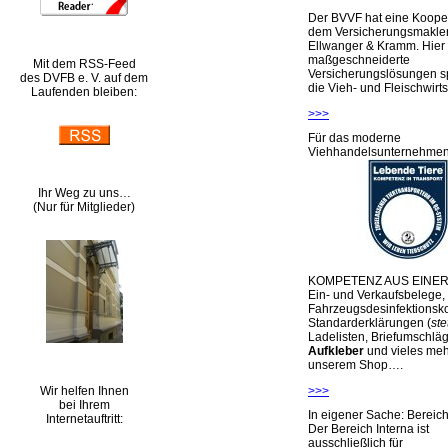
Der BVVF hat eine Kooper
dem Versicherungsmakler
Ellwanger & Kramm. Hier 
maßgeschneiderte
Mit dem RSS-Feed
Versicherungslösungen sp
des DVFB e. V. auf dem
die Vieh- und Fleischwirts
Laufenden bleiben:
>>>
Für das moderne
Viehhandelsunternehme
Ihr Weg zu uns…
(Nur für Mitglieder)
KOMPETENZ AUS EINER
Ein- und Verkaufsbelege,
Fahrzeugsdesinfektionsko
Standarderklärungen (
ste
Ladelisten, Briefumschlä
Aufkleber
und vieles meh
unserem Shop….
Wir helfen Ihnen
>>>
bei Ihrem
In eigener Sache: Berei
Internetauftritt:
Der Bereich Interna ist
ausschließlich für