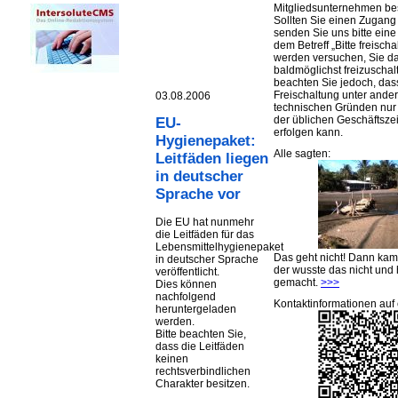
Mitgliedsunternehmen be
Sollten Sie einen Zugan
senden Sie uns bitte eine 
dem Betreff „Bitte freischa
werden versuchen, Sie d
baldmöglichst freizuschalt
beachten Sie jedoch, das
Freischaltung unter ande
03.08.2006
technischen Gründen nu
der üblichen Geschäftsze
EU-
erfolgen kann.
Hygienepaket:
Alle sagten:
Leitfäden liegen
in deutscher
Sprache vor
Die EU hat nunmehr
die Leitfäden für das
Lebensmittelhygienepaket
Das geht nicht! Dann ka
in deutscher Sprache
der wusste das nicht und 
veröffentlicht.
gemacht.
>>>
Dies können
nachfolgend
Kontaktinformationen auf 
heruntergeladen
werden.
Bitte beachten Sie,
dass die Leitfäden
keinen
rechtsverbindlichen
Charakter besitzen.