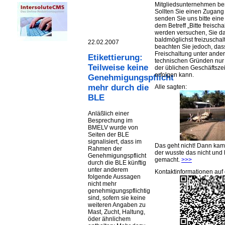
Mitgliedsunternehmen be
Sollten Sie einen Zugan
senden Sie uns bitte eine 
dem Betreff „Bitte freischa
werden versuchen, Sie d
baldmöglichst freizuschalt
22.02.2007
beachten Sie jedoch, das
Freischaltung unter ande
Etikettierung:
technischen Gründen nu
Teilweise keine
der üblichen Geschäftsze
erfolgen kann.
Genehmigungspflicht
mehr durch die
Alle sagten:
BLE
Anläßlich einer
Besprechung im
BMELV wurde von
Seiten der BLE
signalisiert, dass im
Das geht nicht! Dann ka
Rahmen der
der wusste das nicht und 
Genehmigungspflicht
gemacht.
>>>
durch die BLE künftig
unter anderem
Kontaktinformationen auf 
folgende Aussagen
nicht mehr
genehmigungspflichtig
sind, sofern sie keine
weiteren Angaben zu
Mast, Zucht, Haltung,
öder ähnlichem