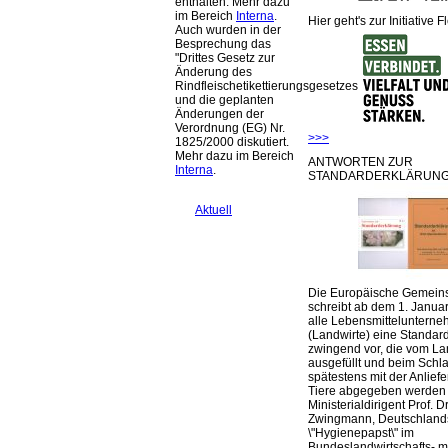
enthalten: Mehr dazu
im Bereich
Interna
.
Hier geht's zur Initiative F
Auch wurden in der
Besprechung das
Drittes Gesetz zur
Änderung des
Rindfleischetikettierungsgesetzes
und die geplanten
Änderungen der
Verordnung (EG) Nr.
>>>
1825/2000 diskutiert.
Mehr dazu im Bereich
ANTWORTEN ZUR
Interna
.
STANDARDERKLÄRUNG
Aktuell
Die Europäische Gemeins
schreibt ab dem 1. Januar
alle Lebensmittelunterne
(Landwirte) eine Standar
zwingend vor, die vom La
ausgefüllt und beim Schla
spätestens mit der Anlief
Tiere abgegeben werden
Ministerialdirigent Prof. Dr
Zwingmann, Deutschland
\"Hygienepapst\" im
Bundeslandwirtschafts- mi