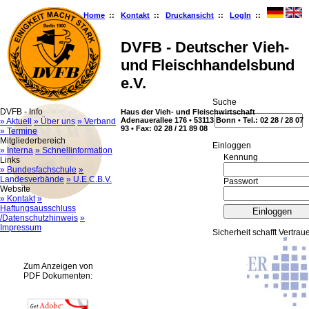
Home
::
Kontakt
::
Druckansicht
::
LogIn
::
DVFB - Deutscher Vieh-
und Fleischhandelsbund
e.V.
Suche
DVFB - Info
Haus der Vieh- und Fleischwirtschaft
Adenauerallee 176 • 53113 Bonn • Tel.: 02 28 / 28 07
» Aktuell
» Über uns
» Verband
93 • Fax: 02 28 / 21 89 08
» Termine
Mitgliederbereich
Ein­log­gen
» Interna
» Schnellinformation
Kennung
Links
» Bundesfachschule
»
Landesverbände
» U.E.C.B.V.
Passwort
Website
» Kontakt
»
Haftungsausschluss
/Datenschutzhinweis
»
Impressum
Sicherheit schafft Vertrau
Zum Anzeigen von
PDF Dokumenten: