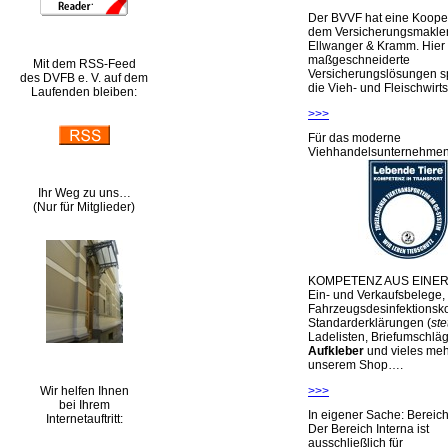
Der BVVF hat eine Kooper
dem Versicherungsmakler
Ellwanger & Kramm. Hier 
maßgeschneiderte
Mit dem RSS-Feed
Versicherungslösungen sp
des DVFB e. V. auf dem
die Vieh- und Fleischwirts
Laufenden bleiben:
>>>
Für das moderne
Viehhandelsunternehme
Ihr Weg zu uns…
(Nur für Mitglieder)
KOMPETENZ AUS EINER
Ein- und Verkaufsbelege,
Fahrzeugsdesinfektionsko
Standarderklärungen (
ste
Ladelisten, Briefumschlä
Aufkleber
und vieles meh
unserem Shop….
Wir helfen Ihnen
>>>
bei Ihrem
In eigener Sache: Berei
Internetauftritt:
Der Bereich Interna ist
ausschließlich für