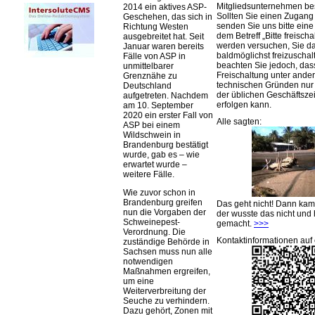
Mitgliedsunternehmen be
2014 ein aktives ASP-
Sollten Sie einen Zugan
Geschehen, das sich in
senden Sie uns bitte eine 
Richtung Westen
dem Betreff „Bitte freischa
ausgebreitet hat. Seit
werden versuchen, Sie d
Januar waren bereits
baldmöglichst freizuschalt
Fälle von ASP in
beachten Sie jedoch, das
unmittelbarer
Freischaltung unter ande
Grenznähe zu
technischen Gründen nu
Deutschland
der üblichen Geschäftsze
aufgetreten. Nachdem
erfolgen kann.
am 10. September
2020 ein erster Fall von
Alle sagten:
ASP bei einem
Wildschwein in
Brandenburg bestätigt
wurde, gab es – wie
erwartet wurde –
weitere Fälle.
Wie zuvor schon in
Brandenburg greifen
Das geht nicht! Dann ka
nun die Vorgaben der
der wusste das nicht und 
Schweinepest-
gemacht.
>>>
Verordnung. Die
Kontaktinformationen auf 
zuständige Behörde in
Sachsen muss nun alle
notwendigen
Maßnahmen ergreifen,
um eine
Weiterverbreitung der
Seuche zu verhindern.
Dazu gehört, Zonen mit