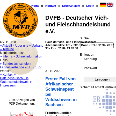
Home
::
Kontakt
::
Druckansicht
::
LogIn
::
DVFB - Deutscher Vieh-
und Fleischhandelsbund
e.V.
Suche
DVFB - Info
Haus der Vieh- und Fleischwirtschaft
Adenauerallee 176 • 53113 Bonn • Tel.: 02 28 / 28 07
» Aktuell
» Über uns
» Verband
93 • Fax: 02 28 / 21 89 08
» Termine
Mitgliederbereich
Ein­log­gen
» Interna
» Schnellinformation
Kennung
Links
» Bundesfachschule
»
Landesverbände
» U.E.C.B.V.
Passwort
Website
31.10.2020
» Kontakt
»
Haftungsausschluss
Erster Fall von
/Datenschutzhinweis
»
Afrikanischer
Impressum
Sicherheit schafft Vertrau
Schweinepest
bei
Wildschwein in
Zum Anzeigen von
PDF Dokumenten:
Sachsen
Friedrich-Loeffler-