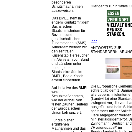
besonderen
Hier geht's zur Initiative F
Schutzmaßnahmen
auszuweisen.
Das BMEL steht in
engem Kontakt mit dem
Sächsischen
Staatsministerium für
Soziales und
gesellschaftlichen
>>>
Zusammenhalt (SMS).
Außerdem werden wir
ANTWORTEN ZUR
den zentralen
STANDARDERKLÄRUNG
Krisenstab Tierseuchen
mit Vertretern von Bund
und Ländern unter
Leitung der
Staatssekretärin im
BMEL, Beate Kasch,
erneut einberufen.
Die Europäische Gemeins
Auf Initiative des BMEL
schreibt ab dem 1. Januar
werden
alle Lebensmittelunterne
Schutzmaßnahmen,
(Landwirte) eine Standar
wie der Aufbau von
zwingend vor, die vom La
festen Zäunen, seitens
ausgefüllt und beim Schla
der Europäischen
spätestens mit der Anlief
Union kofinanziert.
Tiere abgegeben werden
Ministerialdirigent Prof. Dr
Für die bisher
Zwingmann, Deutschland
ergriffenen
\"Hygienepapst\" im
Maßnahmen und das
Bundeslandwirtschafts- mi