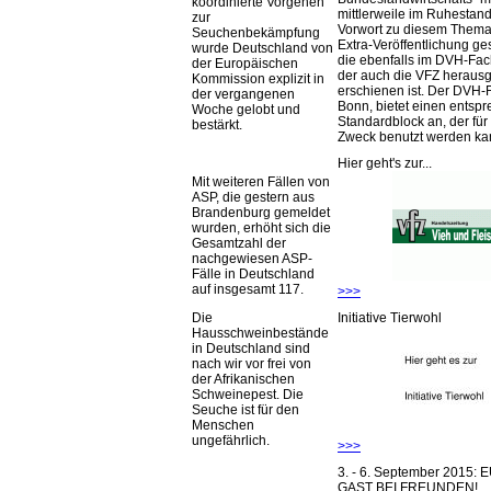
koordinierte Vorgehen
mittlerweile im Ruhestand 
zur
Vorwort zu diesem Thema 
Seuchenbekämpfung
Extra-Veröffentlichung ge
wurde Deutschland von
die ebenfalls im DVH-Fac
der Europäischen
der auch die VFZ herausg
Kommission explizit in
erschienen ist. Der DVH-
der vergangenen
Bonn, bietet einen entsp
Woche gelobt und
Standardblock an, der für
bestärkt.
Zweck benutzt werden ka
Hier geht's zur...
Mit weiteren Fällen von
ASP, die gestern aus
Brandenburg gemeldet
wurden, erhöht sich die
Gesamtzahl der
nachgewiesen ASP-
Fälle in Deutschland
auf insgesamt 117.
>>>
Initiative Tierwohl
Die
Hausschweinbestände
in Deutschland sind
nach wir vor frei von
der Afrikanischen
Schweinepest. Die
Seuche ist für den
Menschen
ungefährlich.
>>>
3. - 6. September 2015:
GAST BEI FREUNDEN!