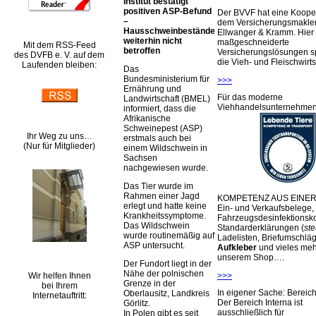
Institut bestätigt
positiven ASP-Befund
Der BVVF hat eine Kooper
–
dem Versicherungsmakler
Hausschweinbestände
Ellwanger & Kramm. Hier 
weiterhin nicht
maßgeschneiderte
Mit dem RSS-Feed
betroffen
Versicherungslösungen sp
des DVFB e. V. auf dem
die Vieh- und Fleischwirts
Laufenden bleiben:
Das
Bundesministerium für
>>>
Ernährung und
Für das moderne
Landwirtschaft (BMEL)
Viehhandelsunternehme
informiert, dass die
Afrikanische
Schweinepest (ASP)
Ihr Weg zu uns…
erstmals auch bei
(Nur für Mitglieder)
einem Wildschwein in
Sachsen
nachgewiesen wurde.
Das Tier wurde im
Rahmen einer Jagd
KOMPETENZ AUS EINER
erlegt und hatte keine
Ein- und Verkaufsbelege,
Krankheitssymptome.
Fahrzeugsdesinfektionsko
Das Wildschwein
Standarderklärungen (
ste
wurde routinemäßig auf
Ladelisten, Briefumschlä
ASP untersucht.
Aufkleber
und vieles meh
unserem Shop….
Der Fundort liegt in der
Nähe der polnischen
Wir helfen Ihnen
>>>
Grenze in der
bei Ihrem
In eigener Sache: Berei
Oberlausitz, Landkreis
Internetauftritt:
Der Bereich Interna ist
Görlitz.
ausschließlich für
In Polen gibt es seit