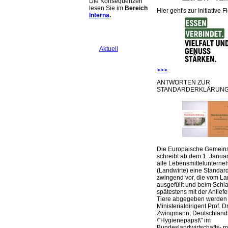
Die Konsequenzen
lesen Sie im
Bereich
Hier geht's zur Initiative F
Interna
.
Aktuell
>>>
ANTWORTEN ZUR
STANDARDERKLÄRUNG
Die Europäische Gemeins
schreibt ab dem 1. Januar
alle Lebensmittelunterne
(Landwirte) eine Standar
zwingend vor, die vom La
ausgefüllt und beim Schla
spätestens mit der Anlief
Tiere abgegeben werden
Ministerialdirigent Prof. Dr
Zwingmann, Deutschland
\"Hygienepapst\" im
Bundeslandwirtschafts- mi