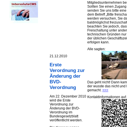
Mitgliedsunternehmen be
Sollten Sie einen Zugan
senden Sie uns bitte eine 
dem Betreff „Bitte freischa
werden versuchen, Sie d
baldmöglichst freizuschalt
beachten Sie jedoch, das
Freischaltung unter ande
technischen Gründen nu
der üblichen Geschäftsze
erfolgen kann.
Alle sagten:
21.12.2010
Erste
Verordnung zur
Änderung der
BVD-
Das geht nicht! Dann ka
der wusste das nicht und 
Verordnung
gemacht.
>>>
Am 22. Dezember 2010
Kontaktinformationen auf 
wird die Erste
Verordnung zur
Änderung der BVD-
Verordnung im
Bundesgesetzblatt
veröffentlicht werden.