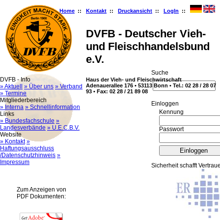
Home
::
Kontakt
::
Druckansicht
::
LogIn
::
DVFB - Deutscher Vieh-
und Fleischhandelsbund
e.V.
Suche
DVFB - Info
Haus der Vieh- und Fleischwirtschaft
Adenauerallee 176 • 53113 Bonn • Tel.: 02 28 / 28 07
» Aktuell
» Über uns
» Verband
93 • Fax: 02 28 / 21 89 08
» Termine
Mitgliederbereich
Ein­log­gen
» Interna
» Schnellinformation
Kennung
Links
» Bundesfachschule
»
Landesverbände
» U.E.C.B.V.
Passwort
Website
» Kontakt
»
Haftungsausschluss
/Datenschutzhinweis
»
Impressum
Sicherheit schafft Vertrau
Zum Anzeigen von
PDF Dokumenten: