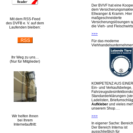
Der BVVF hat eine Kooper
dem Versicherungsmakler
Ellwanger & Kramm. Hier 
maßgeschneiderte
Mit dem RSS-Feed
Versicherungslösungen sp
des DVFB e. V. auf dem
die Vieh- und Fleischwirts
Laufenden bleiben:
>>>
Für das moderne
Viehhandelsunternehme
Ihr Weg zu uns…
(Nur für Mitglieder)
KOMPETENZ AUS EINER
Ein- und Verkaufsbelege,
Fahrzeugsdesinfektionsko
Standarderklärungen (
ste
Ladelisten, Briefumschlä
Aufkleber
und vieles meh
unserem Shop….
Wir helfen Ihnen
>>>
bei Ihrem
In eigener Sache: Berei
Internetauftritt:
Der Bereich Interna ist
ausschließlich für