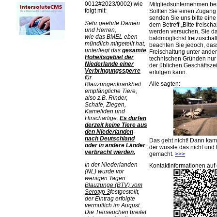
0012#2023/0002) wie
Mitgliedsunternehmen be
folgt mit:
Sollten Sie einen Zugan
senden Sie uns bitte eine 
Sehr geehrte Damen
dem Betreff „Bitte freischa
und Herren,
werden versuchen, Sie d
wie das BMEL eben
baldmöglichst freizuschalt
mündlich mitgeteilt hat,
beachten Sie jedoch, das
unterliegt das
gesamte
Freischaltung unter ande
Hoheitsgebiet der
technischen Gründen nu
Niederlande einer
der üblichen Geschäftsze
Verbringungssperre
erfolgen kann.
für
Alle sagten:
Blauzungenkrankheit
empfängliche Tiere,
also z.B. Rinder,
Schafe, Ziegen,
Kameliden und
Hirschartige.
Es dürfen
derzeit keine Tiere aus
den Niederlanden
nach Deutschland
Das geht nicht! Dann ka
oder in andere Länder
der wusste das nicht und 
verbracht werden.
gemacht.
>>>
In der Niederlanden
Kontaktinformationen auf 
(NL) wurde vor
wenigen Tagen
Blauzunge (BTV) vom
Serotyp 3
festgestellt,
der Eintrag erfolgte
vermutlich im August.
Die Tierseuchen breitet