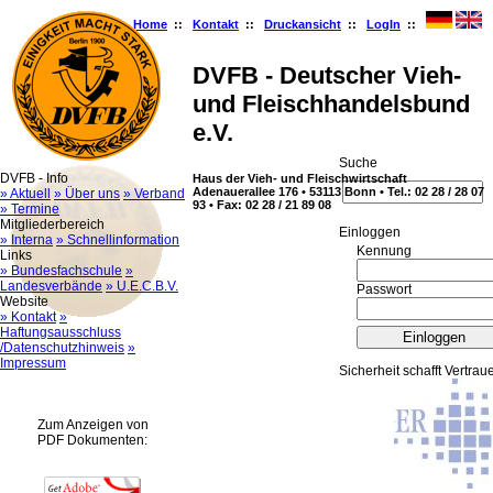
Home
::
Kontakt
::
Druckansicht
::
LogIn
::
DVFB - Deutscher Vieh-
und Fleischhandelsbund
e.V.
Suche
DVFB - Info
Haus der Vieh- und Fleischwirtschaft
Adenauerallee 176 • 53113 Bonn • Tel.: 02 28 / 28 07
» Aktuell
» Über uns
» Verband
93 • Fax: 02 28 / 21 89 08
» Termine
Mitgliederbereich
Ein­log­gen
» Interna
» Schnellinformation
Kennung
Links
» Bundesfachschule
»
Landesverbände
» U.E.C.B.V.
Passwort
Website
» Kontakt
»
Haftungsausschluss
/Datenschutzhinweis
»
Impressum
Sicherheit schafft Vertrau
Zum Anzeigen von
PDF Dokumenten: