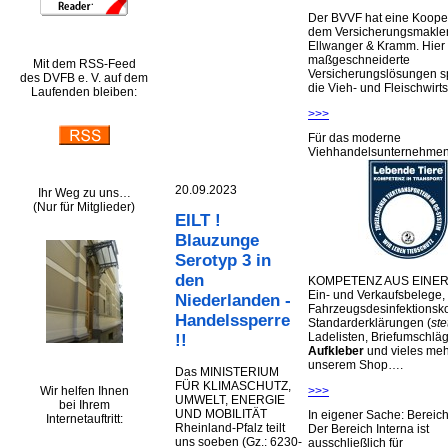
Der BVVF hat eine Kooper
dem Versicherungsmakler
Ellwanger & Kramm. Hier 
maßgeschneiderte
Mit dem RSS-Feed
Versicherungslösungen sp
des DVFB e. V. auf dem
die Vieh- und Fleischwirts
Laufenden bleiben:
>>>
Für das moderne
Viehhandelsunternehme
20.09.2023
Ihr Weg zu uns…
(Nur für Mitglieder)
EILT !
Blauzunge
Serotyp 3 in
den
KOMPETENZ AUS EINER
Ein- und Verkaufsbelege,
Niederlanden -
Fahrzeugsdesinfektionsko
Handelssperre
Standarderklärungen (
ste
Ladelisten, Briefumschlä
!!
Aufkleber
und vieles meh
unserem Shop….
Das MINISTERIUM
FÜR KLIMASCHUTZ,
Wir helfen Ihnen
>>>
UMWELT, ENERGIE
bei Ihrem
UND MOBILITÄT
In eigener Sache: Berei
Internetauftritt:
Rheinland-Pfalz teilt
Der Bereich Interna ist
uns soeben (Gz.: 6230-
ausschließlich für