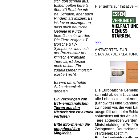
sich dort schnell aus.
Bisher gelten bereits
Hier geht's zur Initiative F
über 40 Betriebe mit
v.a. Schafen, aber auch
Rindern als infiziert. Es
ist davon auszugehen,
dass auch deutsche
Gebiete in Kürze
betroffen sein werden.
Die Tiere zeigen z.T.
>>>
typische BTV-
Symptome; wie hoch
ANTWORTEN ZUR
der Prozentsatz der
STANDARDERKLÄRUNG
klinisch erkrankten
Tiere ist, ist derzeit
noch unklar. Ein
zugelassener Impfstoff
existiert nicht.
Es wird um erhöhte
Aufmerksamkeit
Die Europäische Gemeins
gebeten.
schreibt ab dem 1. Januar
alle Lebensmittelunterne
Ein Verbringen von
(Landwirte) eine Standar
BTV-empfänglichen
zwingend vor, die vom La
Tieren aus den
ausgefüllt und beim Schla
Niederladen ist aktuell
spätestens mit der Anlief
verboten.
Tiere abgegeben werden
Bitte informieren Sie
Ministerialdirigent Prof. Dr
umgehend Ihre
Zwingmann, Deutschland
Mitglieder.
\"Hygienepapst\" im
Bundeslandwirtschafts- mi