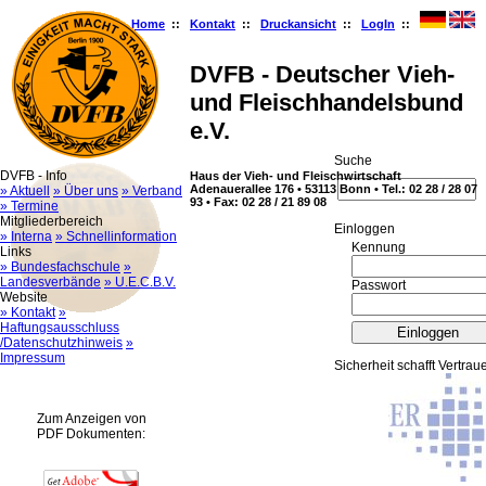
Home
::
Kontakt
::
Druckansicht
::
LogIn
::
DVFB - Deutscher Vieh-
und Fleischhandelsbund
e.V.
Suche
DVFB - Info
Haus der Vieh- und Fleischwirtschaft
Adenauerallee 176 • 53113 Bonn • Tel.: 02 28 / 28 07
» Aktuell
» Über uns
» Verband
93 • Fax: 02 28 / 21 89 08
» Termine
Mitgliederbereich
Ein­log­gen
» Interna
» Schnellinformation
Kennung
Links
» Bundesfachschule
»
Landesverbände
» U.E.C.B.V.
Passwort
Website
» Kontakt
»
Haftungsausschluss
/Datenschutzhinweis
»
Impressum
Sicherheit schafft Vertrau
Zum Anzeigen von
PDF Dokumenten: