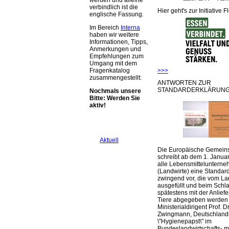
werden und alleine
verbindlich ist die
Hier geht's zur Initiative F
englische Fassung.
Im Bereich
Interna
haben wir weitere
Informationen, Tipps,
Anmerkungen und
Empfehlungen zum
Umgang mit dem
>>>
Fragenkatalog
zusammengestellt:
ANTWORTEN ZUR
STANDARDERKLÄRUNG
Nochmals unsere
Bitte: Werden Sie
aktiv!
Aktuell
Die Europäische Gemeins
schreibt ab dem 1. Januar
alle Lebensmittelunterne
(Landwirte) eine Standar
zwingend vor, die vom La
ausgefüllt und beim Schla
spätestens mit der Anlief
Tiere abgegeben werden
Ministerialdirigent Prof. Dr
Zwingmann, Deutschland
\"Hygienepapst\" im
Bundeslandwirtschafts- mi