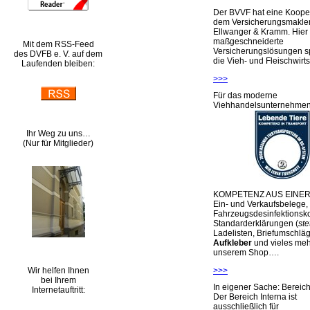
Der BVVF hat eine Kooper
dem Versicherungsmakler
Ellwanger & Kramm. Hier 
maßgeschneiderte
Mit dem RSS-Feed
Versicherungslösungen sp
des DVFB e. V. auf dem
die Vieh- und Fleischwirts
Laufenden bleiben:
>>>
Für das moderne
Viehhandelsunternehme
Ihr Weg zu uns…
(Nur für Mitglieder)
KOMPETENZ AUS EINER
Ein- und Verkaufsbelege,
Fahrzeugsdesinfektionsko
Standarderklärungen (
ste
Ladelisten, Briefumschlä
Aufkleber
und vieles meh
unserem Shop….
Wir helfen Ihnen
>>>
bei Ihrem
In eigener Sache: Berei
Internetauftritt:
Der Bereich Interna ist
ausschließlich für