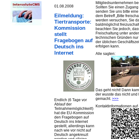
Mitgliedsunternehmen be
01.08.2008
Sollten Sie einen Zugan
senden Sie uns bitte eine 
Eilmeldung:
dem Betreff „Bitte freischa
werden versuchen, Sie d
Tiertransporte:
baldmöglichst freizuschalt
Kommission
beachten Sie jedoch, das
Freischaltung unter ande
stellt
technischen Gründen nu
Fragebogen auf
der üblichen Geschäftsze
Deutsch ins
erfolgen kann.
Internet
Alle sagten:
Das geht nicht! Dann ka
der wusste das nicht und 
gemacht.
>>>
Endlich (6 Tage vor
Ablauf der
Kontaktinformationen auf 
Teilnahmemöglichkeit!)
hat die EU-Kommission
den Fragebogen auf
Deutsch ins Internet
gestellt, allerdings kann
nach wie vor nicht auf
Deutsch angekreuzt