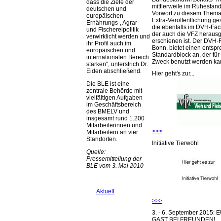
dass die Ziele der
mittlerweile im Ruhestand 
deutschen und
Vorwort zu diesem Thema 
europäischen
Extra-Veröffentlichung ge
Ernährungs-, Agrar-
die ebenfalls im DVH-Fac
und Fischereipolitik
der auch die VFZ herausg
verwirklicht werden und
erschienen ist. Der DVH-
ihr Profil auch im
Bonn, bietet einen entsp
europäischen und
Standardblock an, der für
internationalen Bereich
Zweck benutzt werden ka
stärken
, unterstrich Dr.
Eiden abschließend.
Hier geht's zur...
Die BLE ist eine
zentrale Behörde mit
vielfältigen Aufgaben
im Geschäftsbereich
des BMELV und
insgesamt rund 1.200
Mitarbeiterinnen und
>>>
Mitarbeitern an vier
Standorten.
Initiative Tierwohl
Quelle:
Pressemitteilung der
BLE vom 3. Mai 2010
Aktuell
>>>
3. - 6. September 2015:
GAST BEI FREUNDEN!