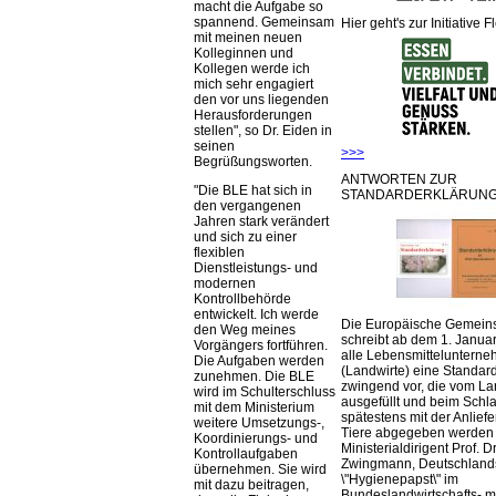
macht die Aufgabe so
spannend. Gemeinsam
Hier geht's zur Initiative F
mit meinen neuen
Kolleginnen und
Kollegen werde ich
mich sehr engagiert
den vor uns liegenden
Herausforderungen
stellen
, so Dr. Eiden in
seinen
>>>
Begrüßungsworten.
ANTWORTEN ZUR
Die BLE hat sich in
STANDARDERKLÄRUNG
den vergangenen
Jahren stark verändert
und sich zu einer
flexiblen
Dienstleistungs- und
modernen
Kontrollbehörde
entwickelt. Ich werde
Die Europäische Gemeins
den Weg meines
schreibt ab dem 1. Januar
Vorgängers fortführen.
alle Lebensmittelunterne
Die Aufgaben werden
(Landwirte) eine Standar
zunehmen. Die BLE
zwingend vor, die vom La
wird im Schulterschluss
ausgefüllt und beim Schla
mit dem Ministerium
spätestens mit der Anlief
weitere Umsetzungs-,
Tiere abgegeben werden
Koordinierungs- und
Ministerialdirigent Prof. Dr
Kontrollaufgaben
Zwingmann, Deutschland
übernehmen. Sie wird
\"Hygienepapst\" im
mit dazu beitragen,
Bundeslandwirtschafts- mi