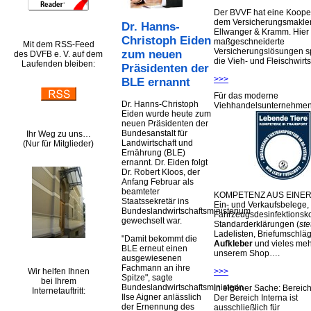
Der BVVF hat eine Kooper
dem Versicherungsmakler
Dr. Hanns-
Ellwanger & Kramm. Hier 
Christoph Eiden
maßgeschneiderte
Mit dem RSS-Feed
Versicherungslösungen sp
zum neuen
des DVFB e. V. auf dem
die Vieh- und Fleischwirts
Laufenden bleiben:
Präsidenten der
>>>
BLE ernannt
Für das moderne
Dr. Hanns-Christoph
Viehhandelsunternehme
Eiden wurde heute zum
neuen Präsidenten der
Bundesanstalt für
Ihr Weg zu uns…
Landwirtschaft und
(Nur für Mitglieder)
Ernährung (BLE)
ernannt. Dr. Eiden folgt
Dr. Robert Kloos, der
Anfang Februar als
beamteter
KOMPETENZ AUS EINER
Staatssekretär ins
Ein- und Verkaufsbelege,
Bundeslandwirtschaftsministerium
Fahrzeugsdesinfektionsko
gewechselt war.
Standarderklärungen (
ste
Ladelisten, Briefumschlä
Damit bekommt die
Aufkleber
und vieles meh
BLE erneut einen
unserem Shop….
ausgewiesenen
Fachmann an ihre
Wir helfen Ihnen
>>>
Spitze
, sagte
bei Ihrem
Bundeslandwirtschaftsministerin
In eigener Sache: Berei
Internetauftritt:
Ilse Aigner anlässlich
Der Bereich Interna ist
der Ernennung des
ausschließlich für