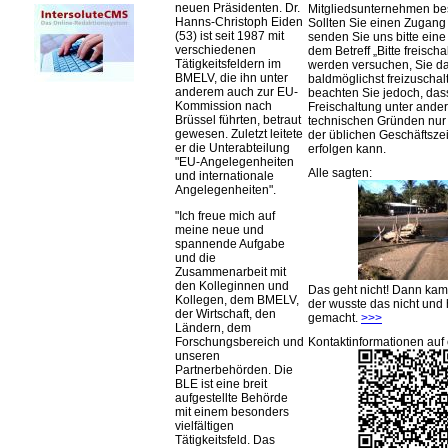
neuen Präsidenten. Dr.
Mitgliedsunternehmen be
Hanns-Christoph Eiden
Sollten Sie einen Zugan
(53) ist seit 1987 mit
senden Sie uns bitte eine 
verschiedenen
dem Betreff „Bitte freischa
Tätigkeitsfeldern im
werden versuchen, Sie d
BMELV, die ihn unter
baldmöglichst freizuschalt
anderem auch zur EU-
beachten Sie jedoch, das
Kommission nach
Freischaltung unter ande
Brüssel führten, betraut
technischen Gründen nu
gewesen. Zuletzt leitete
der üblichen Geschäftsze
er die Unterabteilung
erfolgen kann.
EU-Angelegenheiten
Alle sagten:
und internationale
Angelegenheiten
.
Ich freue mich auf
meine neue und
spannende Aufgabe
und die
Zusammenarbeit mit
den Kolleginnen und
Das geht nicht! Dann ka
Kollegen, dem BMELV,
der wusste das nicht und 
der Wirtschaft, den
gemacht.
>>>
Ländern, dem
Kontaktinformationen auf 
Forschungsbereich und
unseren
Partnerbehörden. Die
BLE ist eine breit
aufgestellte Behörde
mit einem besonders
vielfältigen
Tätigkeitsfeld. Das