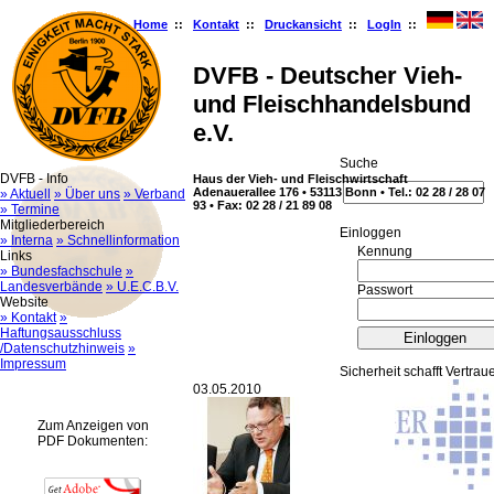
Home
::
Kontakt
::
Druckansicht
::
LogIn
::
DVFB - Deutscher Vieh-
und Fleischhandelsbund
e.V.
Suche
DVFB - Info
Haus der Vieh- und Fleischwirtschaft
Adenauerallee 176 • 53113 Bonn • Tel.: 02 28 / 28 07
» Aktuell
» Über uns
» Verband
93 • Fax: 02 28 / 21 89 08
» Termine
Mitgliederbereich
Ein­log­gen
» Interna
» Schnellinformation
Kennung
Links
» Bundesfachschule
»
Landesverbände
» U.E.C.B.V.
Passwort
Website
» Kontakt
»
Haftungsausschluss
/Datenschutzhinweis
»
Impressum
Sicherheit schafft Vertrau
03.05.2010
Zum Anzeigen von
PDF Dokumenten: