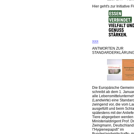
Hier geht's zur Initiative F
>>>
ANTWORTEN ZUR
STANDARDERKLÄRUNG
Die Europäische Gemeins
schreibt ab dem 1. Januar
alle Lebensmittelunterne
(Landwirte) eine Standar
zwingend vor, die vom La
ausgefüllt und beim Schla
spätestens mit der Anlief
Tiere abgegeben werden
Ministerialdirigent Prof. Dr
Zwingmann, Deutschland
\"Hygienepapst\" im
Bundeslandwirtschafts- mi