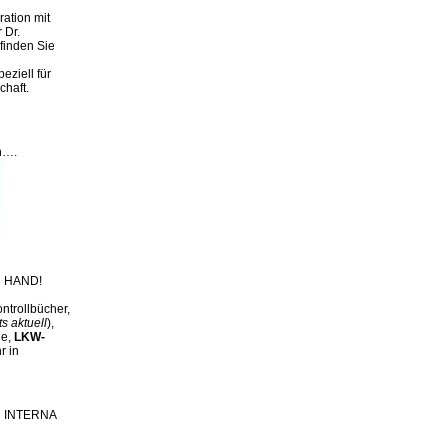
ation mit
 Dr.
finden Sie
eziell für
chaft.
n….
 HAND!
ntrollbücher,
ts aktuell
),
ge,
LKW-
r in
ch INTERNA