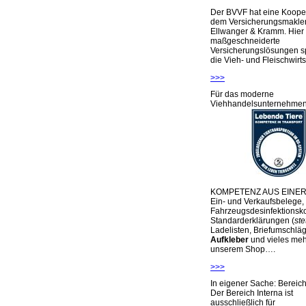
Der BVVF hat eine Kooper
dem Versicherungsmakler
Ellwanger & Kramm. Hier 
maßgeschneiderte
Versicherungslösungen sp
die Vieh- und Fleischwirts
>>>
Für das moderne
Viehhandelsunternehme
KOMPETENZ AUS EINER
Ein- und Verkaufsbelege,
Fahrzeugsdesinfektionsko
Standarderklärungen (
ste
Ladelisten, Briefumschlä
Aufkleber
und vieles meh
unserem Shop….
>>>
In eigener Sache: Berei
Der Bereich Interna ist
ausschließlich für