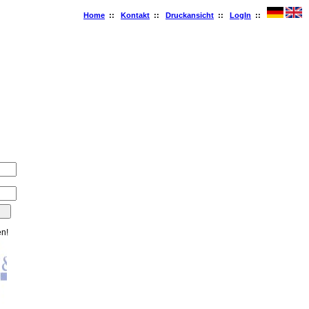
Home
::
Kontakt
::
Druckansicht
::
LogIn
::
en!