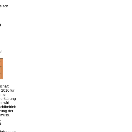
leisch
!
chaft
 2010 für
hmer
derklärung
ndwirt
chtbetrieb
erung der
 muss.
.
s
nisterium -