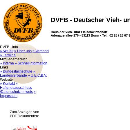
DVFB - Deutscher Vieh- un
Haus der Vieh- und Fleischwirtschaft
Adenauerallee 176 • 53113 Bonn • Tel.: 02 28 / 28 07 9
DVFB - Info
» Aktuell
» Über uns
» Verband
» Termine
Mitgliederbereich
» Interna
» Schnellinformation
Links
» Bundesfachschule
»
Landesverbände
» U.E.C.B.V.
Website
» Kontakt
»
Haftungsausschluss
/Datenschutzhinweis
»
Impressum
Zum Anzeigen von
PDF Dokumenten: