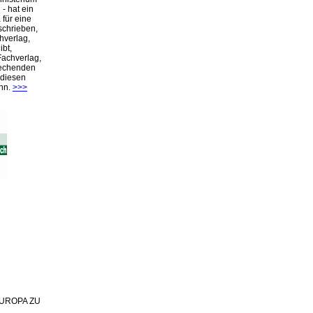
- hat ein
für eine
schrieben,
hverlag,
ibt,
Fachverlag,
rechenden
 diesen
nn.
>>>
 EUROPA ZU