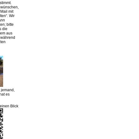
stimmt.
g wünschen,
Mail mit
lten“. Wir
ann
en; bitte
s die
rem aus
r während
iten
m jemand,
hat es
einen Blick