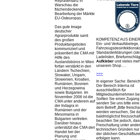
Repräsentanz in
Warschau die
flächendeckende
Bearbeitung der Märkte
EU-Osteuropas.
Das gute Image
deutscher
Agrarprodukte samt
KOMPETENZ AUS EINER
des großen
Ein- und Verkaufsbelege,
Produktangebotes
Fahrzeugsdesinfektionsko
kommuniziert und
Standarderklärungen (
ste
präsentiert die CMA mit
Ladelisten, Briefumschlä
Hilfe des
Aufkleber
und vieles meh
Auslandsbüros in Wien
unserem Shop….
fortan verstärkt in den
Ländern Tschechien,
>>>
Slowakei, Ungarn,
Slowenien, Kroatien,
In eigener Sache: Berei
Rumänien, Bosnien
Der Bereich Interna ist
und Herzegowina
ausschließlich für
sowie Bulgarien. Im
Mitgliedsunternehmen be
November 2006 ist die
Sollten Sie einen Zugan
CMA unter anderem auf
senden Sie uns bitte eine 
der Indagra in
dem Betreff „Bitte freischa
Rumänien und der
werden versuchen, Sie d
Mesomania in
baldmöglichst freizuschalt
Bulgarien vertreten.
beachten Sie jedoch, das
Darüber hinaus
Freischaltung unter ande
unterstützt die CMA den
technischen Gründen nu
Handel bei der
der üblichen Geschäftsze
Planung und
erfolgen kann.