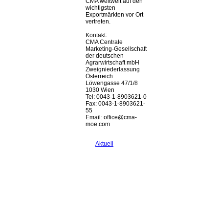
CMA weltweit auf den
wichtigsten
Exportmärkten vor Ort
vertreten.
Kontakt:
CMA Centrale
Marketing-Gesellschaft
der deutschen
Agrarwirtschaft mbH
Zweigniederlassung
Österreich
Löwengasse 47/1/8
1030 Wien
Tel: 0043-1-8903621-0
Fax: 0043-1-8903621-
55
Email: office@cma-
moe.com
Aktuell