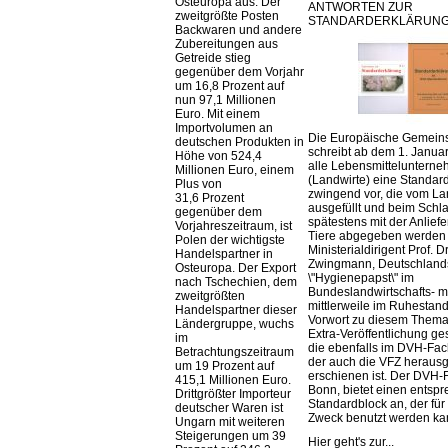
Osteuropa aus. Der
ANTWORTEN ZUR
zweitgrößte Posten
STANDARDERKLÄRUNG
Backwaren und andere
Zubereitungen aus
Getreide stieg
gegenüber dem Vorjahr
um 16,8 Prozent auf
nun 97,1 Millionen
Euro. Mit einem
Importvolumen an
Die Europäische Gemeins
deutschen Produkten in
schreibt ab dem 1. Januar
Höhe von 524,4
alle Lebensmittelunterne
Millionen Euro, einem
(Landwirte) eine Standar
Plus von
zwingend vor, die vom La
31,6 Prozent
ausgefüllt und beim Schla
gegenüber dem
spätestens mit der Anlief
Vorjahreszeitraum, ist
Tiere abgegeben werden
Polen der wichtigste
Ministerialdirigent Prof. Dr
Handelspartner in
Zwingmann, Deutschland
Osteuropa. Der Export
\"Hygienepapst\" im
nach Tschechien, dem
Bundeslandwirtschafts- mi
zweitgrößten
mittlerweile im Ruhestand 
Handelspartner dieser
Vorwort zu diesem Thema 
Ländergruppe, wuchs
Extra-Veröffentlichung ge
im
die ebenfalls im DVH-Fac
Betrachtungszeitraum
der auch die VFZ herausg
um 19 Prozent auf
erschienen ist. Der DVH-
415,1 Millionen Euro.
Bonn, bietet einen entsp
Drittgrößter Importeur
Standardblock an, der für
deutscher Waren ist
Zweck benutzt werden ka
Ungarn mit weiteren
Steigerungen um 39
Hier geht's zur...