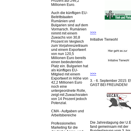
Prozent auf 246,2
Millionen Euro.
Auch die künftigen EU-
Beitrittstaaten
Rumänien und
Bulgarien sind auf dem
Vormarsch. Rumänien
>>>
nimmt mit einem
Zuwachs von 30,8
Initiative Tierwohl
Prozent im Vergleich
zum Vorjahreszeitraum
und einem Exportwert
von nun 120,5
Millionen Euro bereits
einen bedeutenden
Platz ein. Bulgarien hat
als künftiges EU-
>>>
Mitglied mit einem
Exportwert in Höhe von
3. - 6. September 2015:
42,2 Millionen Euro
GAST BEI FREUNDEN!
noch eine
untergeordnete Rolle,
zeigt mit Zuwachsraten
von 14 Prozent jedoch
Potenzial.
CMA - Aufgaben und
Arbeitsbereiche
Die Jahrestagung der U.E
Professionelles
fand gemeinsam mit der
Marketing für die
Bundestagung vom 3. bis 