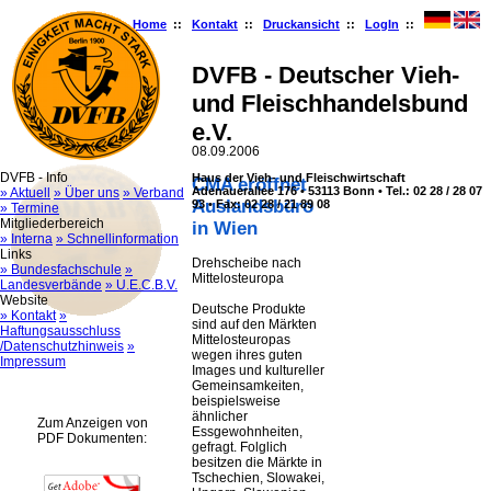
Home
::
Kontakt
::
Druckansicht
::
LogIn
::
DVFB - Deutscher Vieh-
und Fleischhandelsbund
e.V.
08.09.2006
DVFB - Info
Haus der Vieh- und Fleischwirtschaft
CMA eröffnet
Adenauerallee 176 • 53113 Bonn • Tel.: 02 28 / 28 07
» Aktuell
» Über uns
» Verband
Auslandsbüro
93 • Fax: 02 28 / 21 89 08
» Termine
Mitgliederbereich
in Wien
» Interna
» Schnellinformation
Links
Drehscheibe nach
» Bundesfachschule
»
Mittelosteuropa
Landesverbände
» U.E.C.B.V.
Website
Deutsche Produkte
» Kontakt
»
sind auf den Märkten
Haftungsausschluss
Mittelosteuropas
/Datenschutzhinweis
»
wegen ihres guten
Impressum
Images und kultureller
Gemeinsamkeiten,
beispielsweise
ähnlicher
Zum Anzeigen von
Essgewohnheiten,
PDF Dokumenten:
gefragt. Folglich
besitzen die Märkte in
Tschechien, Slowakei,