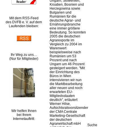
Ungarn, Slowenien,
Kroatien, Bosnien und
Herzegowina sowie
Bulgarien und
Rumänien für die
Mit dem RSS-Feed
deutsche Agrar- und
des DVFB e. V. auf dem
Ernährungsbranche
Laufenden bleiben:
eine immer größere
Bedeutung. So konnten
2005 die deutschen
Agrarexporte im
Vergleich zu 2004 im
Warenwert
beispielsweise nach
Ihr Weg zu uns…
Rumänien um 53
(Nur für Mitglieder)
Prozent und nach
Ungarn um 46 Prozent
gesteigert werden.
Mit
der Einrichtung des
Büros in Wien
intensivieren wir nun
die Marktbearbeitung
aller neuen und noch
erwarteten EU-
Mitgliedsstaaten
deutlich
, erläutert
Werner Hilse,
Aufsichtsratsvorsitzender
Wir helfen Ihnen
der CMA Centrale
bei Ihrem
Marketing-Gesellschaft
Internetauftritt:
der deutschen
Agrarwirtschaft mbH
Suche