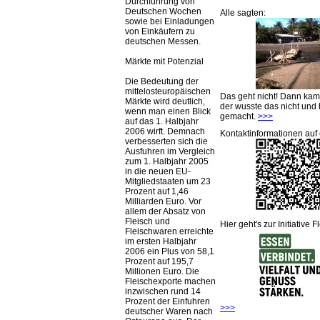
Durchführung von
Deutschen Wochen
Alle sagten:
sowie bei Einladungen
von Einkäufern zu
deutschen Messen.
Märkte mit Potenzial
Die Bedeutung der
mittelosteuropäischen
Das geht nicht! Dann ka
Märkte wird deutlich,
der wusste das nicht und 
wenn man einen Blick
gemacht.
>>>
auf das 1. Halbjahr
2006 wirft. Demnach
Kontaktinformationen auf 
verbesserten sich die
Ausfuhren im Vergleich
zum 1. Halbjahr 2005
in die neuen EU-
Mitgliedstaaten um 23
Prozent auf 1,46
Milliarden Euro. Vor
allem der Absatz von
Fleisch und
Hier geht's zur Initiative F
Fleischwaren erreichte
im ersten Halbjahr
2006 ein Plus von 58,1
Prozent auf 195,7
Millionen Euro. Die
Fleischexporte machen
inzwischen rund 14
Prozent der Einfuhren
>>>
deutscher Waren nach