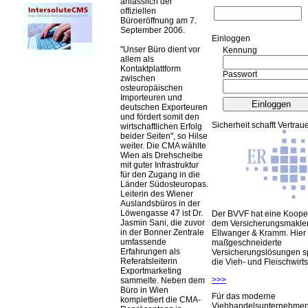
anlässlich der
offiziellen
Büroeröffnung am 7.
September 2006.
Ein­log­gen
Unser Büro dient vor
Kennung
allem als
Kontaktplattform
Passwort
zwischen
osteuropäischen
Importeuren und
deutschen Exporteuren
und fördert somit den
Sicherheit schafft Vertrau
wirtschaftlichen Erfolg
beider Seiten
, so Hilse
weiter. Die CMA wählte
Wien als Drehscheibe
mit guter Infrastruktur
für den Zugang in die
Länder Südosteuropas.
Leiterin des Wiener
Auslandsbüros in der
Löwengasse 47 ist Dr.
Der BVVF hat eine Kooper
Jasmin Sani, die zuvor
dem Versicherungsmakler
in der Bonner Zentrale
Ellwanger & Kramm. Hier 
umfassende
maßgeschneiderte
Erfahrungen als
Versicherungslösungen sp
Referatsleiterin
die Vieh- und Fleischwirts
Exportmarketing
>>>
sammelte. Neben dem
Büro in Wien
Für das moderne
komplettiert die CMA-
Viehhandelsunternehme