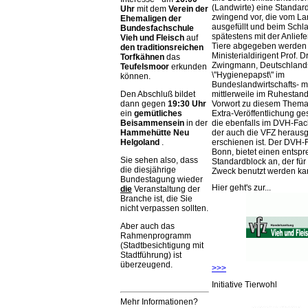
(Landwirte) eine Standar
Uhr
mit dem
Verein der
zwingend vor, die vom La
Ehemaligen der
ausgefüllt und beim Schla
Bundesfachschule
spätestens mit der Anlief
Vieh und Fleisch
auf
Tiere abgegeben werden
den traditionsreichen
Ministerialdirigent Prof. Dr
Torfkähnen
das
Zwingmann, Deutschland
Teufelsmoor
erkunden
\"Hygienepapst\" im
können.
Bundeslandwirtschafts- mi
mittlerweile im Ruhestand 
Den Abschluß bildet
Vorwort zu diesem Thema 
dann gegen
19:30 Uhr
Extra-Veröffentlichung ge
ein
gemütliches
die ebenfalls im DVH-Fac
Beisammensein
in der
der auch die VFZ herausg
Hammehütte Neu
erschienen ist. Der DVH-
Helgoland
.
Bonn, bietet einen entsp
Sie sehen also, dass
Standardblock an, der für
die diesjährige
Zweck benutzt werden ka
Bundestagung wieder
Hier geht's zur...
die
Veranstaltung der
Branche ist, die Sie
nicht verpassen sollten.
Aber auch das
Rahmenprogramm
(Stadtbesichtigung mit
Stadtführung) ist
überzeugend.
>>>
Initiative Tierwohl
Mehr Informationen?