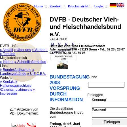
Home
::
Kontakt
::
Druckansicht
::
LogIn
::
DVFB - Deutscher Vieh-
und Fleischhandelsbund
e.V.
24.04.2008
DVFB - Info
Haus der Vieh- und Fleischwirtschaft
Adenauerallee 176 • 53113 Bonn • Tel.: 02 28 / 28 07
» Aktuell
» Über uns
» Verband
93 • Fax: 02 28 / 21 89 08
» Termine
Mitgliederbereich
» Interna
» Schnellinformation
Links
» Bundesfachschule
»
Landesverbände
» U.E.C.B.V.
BUNDESTAGUNG
Suche
Website
» Kontakt
»
2008:
Haftungsausschluss
VORSPRUNG
/Datenschutzhinweis
»
DURCH
Impressum
Ein­log­gen
INFORMATION
Kennung
Die diesjährige
Zum Anzeigen von
Passwort
Bundestagung
findet
PDF Dokumenten:
vom
Freitag, den 6. Juni