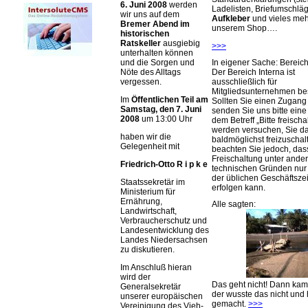
6. Juni 2008
werden
Ladelisten, Briefumschlä
wir uns auf dem
Aufkleber
und vieles meh
Bremer Abend im
unserem Shop….
historischen
Ratskeller
ausgiebig
>>>
unterhalten können
In eigener Sache: Berei
und die Sorgen und
Der Bereich Interna ist
Nöte des Alltags
ausschließlich für
vergessen.
Mitgliedsunternehmen be
Im
Öffentlichen Teil am
Sollten Sie einen Zugan
Samstag, den 7. Juni
senden Sie uns bitte eine 
2008
um 13:00 Uhr
dem Betreff „Bitte freischa
werden versuchen, Sie d
haben wir die
baldmöglichst freizuschalt
Gelegenheit mit
beachten Sie jedoch, das
Freischaltung unter ande
Friedrich-Otto R i p k e
technischen Gründen nu
der üblichen Geschäftsze
Staatssekretär im
erfolgen kann.
Ministerium für
Ernährung,
Alle sagten:
Landwirtschaft,
Verbraucherschutz und
Landesentwicklung des
Landes Niedersachsen
zu diskutieren.
Im Anschluß hieran
wird der
Das geht nicht! Dann ka
Generalsekretär
der wusste das nicht und 
unserer europäischen
gemacht.
>>>
Vereinigung des Vieh-