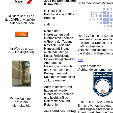
2008 bis Sonntag, den
Sicherheit schafft Vertrau
8. Juni 2008
im Hotel Hilton
Böttcherstraße 2 28195
Mit dem RSS-Feed
Bremen
des DVFB e. V. auf dem
Laufenden bleiben:
statt.
Neben den
interessanten und
Der BVVF hat eine Kooper
informativen Themen
dem Versicherungsmakler
während der Tagung
Ellwanger & Kramm. Hier 
bietet die Freie und
maßgeschneiderte
Ihr Weg zu uns…
Hansestadt Bremen
Versicherungslösungen sp
(Nur für Mitglieder)
auch jede Menge
die Vieh- und Fleischwirts
Kultur, Freizeit und
Einkaufsmöglichkeiten….
>>>
Aber auch der
Für das moderne
Meinungsaustausch
Viehhandelsunternehme
und Gespräche mit
Kolleginnen und
Kollegen werden nicht
zu kurz kommen.
Auch in diesem Jahr
haben wir wieder
interessante Themen
und hochkarätige
Wir helfen Ihnen
Referentinnen und
bei Ihrem
KOMPETENZ AUS EINER
Referenten.
Internetauftritt:
Ein- und Verkaufsbelege,
Fahrzeugsdesinfektionsko
Am
Abend des Freitag,
Standarderklärungen (
ste