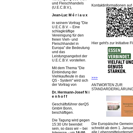
und Fleischhandels
Kontaktinformationen auf 
(U.E.C.B.V.),
Jean-Luc M é r i a u x
in seinem Vortrag
Die
U.E.C.B.V. – Eine
schlagkräftige
Vereinigung für den
freien Vieh- und
Hier geht's zur Initiative F
Fleischhandel in
Europa
die Bedeutung
und das
Leistungsangebot der
U.E.C.B.V. vorstellen.
Mit dem Thema
Die
Einbindung der
Viehkaufleute in das
>>>
QS - System
wird sich
der Vortrag von
ANTWORTEN ZUR
STANDARDERKLÄRUNG
Dr. Hermann-Josef N i
e n h o f f
Geschäftsführer derQS
GmbH Bonn,
beschäftigen.
Die Tagung wird gegen
Die Europäische Gemeins
15:30 Uhr beendet
schreibt ab dem 1. Januar
sein, so dass wir – bei
alle Lebensmittelunterne
Interesse - um
16:00