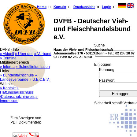
Home
::
Kontakt
::
Druckansicht
::
LogIn
::
DVFB - Deutscher Vieh-
und Fleischhandelsbund
e.V.
Suche
DVFB - Info
Haus der Vieh- und Fleischwirtschaft
Adenauerallee 176 • 53113 Bonn • Tel.: 02 28 / 28 07
» Aktuell
» Über uns
» Verband
93 • Fax: 02 28 / 21 89 08
» Termine
Mitgliederbereich
Ein­log­gen
» Interna
» Schnellinformation
Kennung
Links
» Bundesfachschule
»
Landesverbände
» U.E.C.B.V.
Passwort
Website
» Kontakt
»
Haftungsausschluss
/Datenschutzhinweis
»
Impressum
Sicherheit schafft Vertrau
Zum Anzeigen von
PDF Dokumenten: