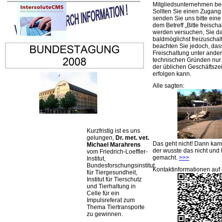
Mitgliedsunternehmen be
Sollten Sie einen Zugan
senden Sie uns bitte eine 
dem Betreff „Bitte freischa
werden versuchen, Sie d
baldmöglichst freizuschalt
beachten Sie jedoch, das
Freischaltung unter ande
technischen Gründen nu
der üblichen Geschäftsze
erfolgen kann.
Alle sagten:
Kurzfristig ist es uns
gelungen,
Dr. met. vet.
Das geht nicht! Dann ka
Michael Marahrens
der wusste das nicht und 
vom Friedrich-Loeffler-
gemacht.
>>>
Institut,
Bundesforschungsinstitut
Kontaktinformationen auf 
für Tiergesundheit,
Institut für Tierschutz
und Tierhaltung in
Celle für ein
Impulsreferat zum
Thema Tiertransporte
zu gewinnen.