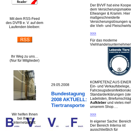
Der BVVF hat eine Kooper
dem Versicherungsmakler
Ellwanger & Kramm. Hier 
maßgeschneiderte
Mit dem RSS-Feed
Versicherungslösungen sp
des DVFB e. V. auf dem
die Vieh- und Fleischwirts
Laufenden bleiben:
>>>
Für das moderne
Viehhandelsunternehme
Ihr Weg zu uns…
(Nur für Mitglieder)
KOMPETENZ AUS EINER
29.05.2008
Ein- und Verkaufsbelege,
Fahrzeugsdesinfektionsko
Bundestagung
Standarderklärungen (
ste
Ladelisten, Briefumschlä
2008 AKTUELL:
Aufkleber
und vieles meh
Tiertransporte
unserem Shop….
Wir helfen Ihnen
>>>
bei Ihrem
In eigener Sache: Berei
Internetauftritt:
Der Bereich Interna ist
ausschließlich für