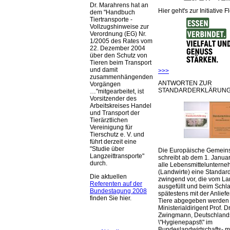
Dr. Marahrens hat an
Hier geht's zur Initiative F
dem "Handbuch
Tiertransporte -
Vollzugshinweise zur
Verordnung (EG) Nr.
1/2005 des Rates vom
22. Dezember 2004
über den Schutz von
Tieren beim Transport
und damit
>>>
zusammenhängenden
ANTWORTEN ZUR
Vorgängen
STANDARDERKLÄRUNG
…"mitgearbeitet, ist
Vorsitzender des
Arbeitskreises Handel
und Transport der
Tierärztlichen
Vereinigung für
Tierschutz e. V. und
führt derzeit eine
"Studie über
Die Europäische Gemeins
Langzeittransporte"
schreibt ab dem 1. Januar
durch.
alle Lebensmittelunterne
(Landwirte) eine Standar
Die aktuellen
zwingend vor, die vom La
Referenten auf der
ausgefüllt und beim Schla
Bundestagung 2008
spätestens mit der Anlief
finden Sie hier.
Tiere abgegeben werden
Ministerialdirigent Prof. Dr
Zwingmann, Deutschland
\"Hygienepapst\" im
Bundeslandwirtschafts- mi