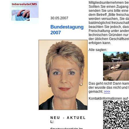
Mitgliedsunternehmen be
Sollten Sie einen Zugan
senden Sie uns bitte eine 
dem Betreff „Bitte freischa
30.05.2007
werden versuchen, Sie d
baldmöglichst freizuschalt
Bundestagung
beachten Sie jedoch, das
Freischaltung unter ande
2007
technischen Gründen nu
der üblichen Geschäftsze
erfolgen kann.
Alle sagten:
Das geht nicht! Dann ka
der wusste das nicht und 
gemacht.
>>>
Kontaktinformationen auf 
N E U - A K T U E L
L: