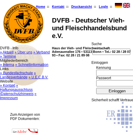
Home
::
Kontakt
::
Druckansicht
::
LogIn
::
DVFB - Deutscher Vieh-
und Fleischhandelsbund
e.V.
Suche
DVFB - Info
Haus der Vieh- und Fleischwirtschaft
Adenauerallee 176 • 53113 Bonn • Tel.: 02 28 / 28 07
» Aktuell
» Über uns
» Verband
93 • Fax: 02 28 / 21 89 08
» Termine
Mitgliederbereich
Ein­log­gen
» Interna
» Schnellinformation
Kennung
Links
» Bundesfachschule
»
Landesverbände
» U.E.C.B.V.
Passwort
Website
» Kontakt
»
Haftungsausschluss
/Datenschutzhinweis
»
Impressum
Sicherheit schafft Vertrau
Zum Anzeigen von
PDF Dokumenten: