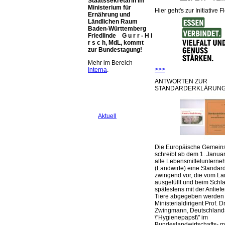
Staatssekretärin im
Ministerium für
Hier geht's zur Initiative F
Ernährung und
Ländlichen Raum
Baden-Württemberg
Friedlinde G u r r - H i
r s c h, MdL, kommt
zur Bundestagung!
Mehr im Bereich
>>>
Interna
.
ANTWORTEN ZUR
STANDARDERKLÄRUNG
Aktuell
Die Europäische Gemeins
schreibt ab dem 1. Januar
alle Lebensmittelunterne
(Landwirte) eine Standar
zwingend vor, die vom La
ausgefüllt und beim Schla
spätestens mit der Anlief
Tiere abgegeben werden
Ministerialdirigent Prof. Dr
Zwingmann, Deutschland
\"Hygienepapst\" im
Bundeslandwirtschafts- mi