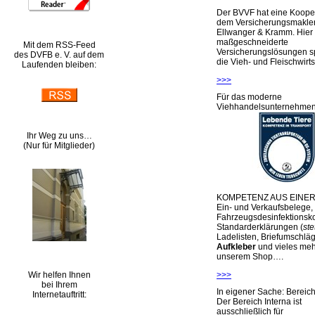
Der BVVF hat eine Kooper
dem Versicherungsmakler
Ellwanger & Kramm. Hier 
maßgeschneiderte
Mit dem RSS-Feed
Versicherungslösungen sp
des DVFB e. V. auf dem
die Vieh- und Fleischwirts
Laufenden bleiben:
>>>
Für das moderne
Viehhandelsunternehme
Ihr Weg zu uns…
(Nur für Mitglieder)
KOMPETENZ AUS EINER
Ein- und Verkaufsbelege,
Fahrzeugsdesinfektionsko
Standarderklärungen (
ste
Ladelisten, Briefumschlä
Aufkleber
und vieles meh
unserem Shop….
Wir helfen Ihnen
>>>
bei Ihrem
In eigener Sache: Berei
Internetauftritt:
Der Bereich Interna ist
ausschließlich für