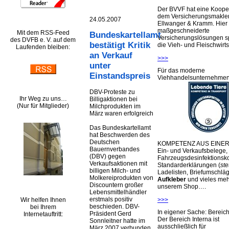
Der BVVF hat eine Kooper
dem Versicherungsmakler
24.05.2007
Ellwanger & Kramm. Hier 
maßgeschneiderte
Mit dem RSS-Feed
Bundeskartellamt
Versicherungslösungen sp
des DVFB e. V. auf dem
bestätigt Kritik
die Vieh- und Fleischwirts
Laufenden bleiben:
an Verkauf
>>>
unter
Für das moderne
Einstandspreis
Viehhandelsunternehme
DBV-Proteste zu
Ihr Weg zu uns…
Billigaktionen bei
(Nur für Mitglieder)
Milchprodukten im
März waren erfolgreich
Das Bundeskartellamt
hat Beschwerden des
Deutschen
KOMPETENZ AUS EINER
Bauernverbandes
Ein- und Verkaufsbelege,
(DBV) gegen
Fahrzeugsdesinfektionsko
Verkaufsaktionen mit
Standarderklärungen (
ste
billigen Milch- und
Ladelisten, Briefumschlä
Molkereiprodukten von
Aufkleber
und vieles meh
Discountern großer
unserem Shop….
Lebensmittelhändler
erstmals positiv
Wir helfen Ihnen
>>>
beschieden. DBV-
bei Ihrem
In eigener Sache: Berei
Präsident Gerd
Internetauftritt:
Der Bereich Interna ist
Sonnleitner hatte im
ausschließlich für
März 2007 verbunden