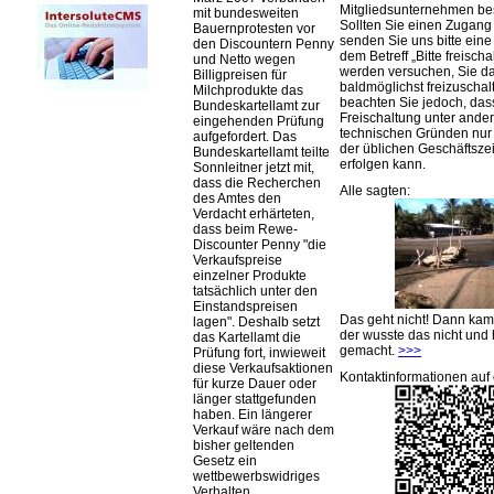
Mitgliedsunternehmen be
mit bundesweiten
Sollten Sie einen Zugan
Bauernprotesten vor
senden Sie uns bitte eine 
den Discountern Penny
dem Betreff „Bitte freischa
und Netto wegen
werden versuchen, Sie d
Billigpreisen für
baldmöglichst freizuschalt
Milchprodukte das
beachten Sie jedoch, das
Bundeskartellamt zur
Freischaltung unter ande
eingehenden Prüfung
technischen Gründen nu
aufgefordert. Das
der üblichen Geschäftsze
Bundeskartellamt teilte
erfolgen kann.
Sonnleitner jetzt mit,
dass die Recherchen
Alle sagten:
des Amtes den
Verdacht erhärteten,
dass beim Rewe-
Discounter Penny
die
Verkaufspreise
einzelner Produkte
tatsächlich unter den
Einstandspreisen
Das geht nicht! Dann ka
lagen
. Deshalb setzt
der wusste das nicht und 
das Kartellamt die
gemacht.
>>>
Prüfung fort, inwieweit
diese Verkaufsaktionen
Kontaktinformationen auf 
für kurze Dauer oder
länger stattgefunden
haben. Ein längerer
Verkauf wäre nach dem
bisher geltenden
Gesetz ein
wettbewerbswidriges
Verhalten.