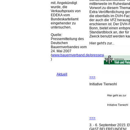
mit. Angekündigt
mittlerweile im Ruhestand 
wurde, die
Vorwort zu diesem Thema 
Verkaufspraxis von
Extra-Veröffentlichung ge
EDEKA vom
die ebenfalls im DVH-Fac
Bundeskartellamt
der auch die VFZ herausg
eingehender zu
erschienen ist. Der DVH-
untersuchen.
Bonn, bietet einen entsp
Standardblock an, der für
Quelle:
Zweck benutzt werden ka
Pressemitteilung des
Deutschen
Hier geht's zur...
Bauernverbandes vom
24. Mai 2007
(
www.bauernverband.de/presseservice_4043.htm
)
Aktuell
>>>
Initiative Tierwohl
>>>
3. - 6. September 2015:
GAST BEI FREUNDEN!