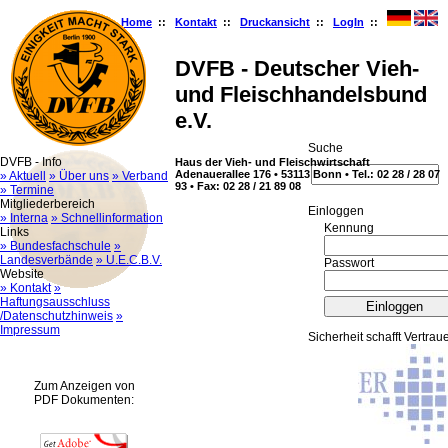
Home
::
Kontakt
::
Druckansicht
::
LogIn
::
DVFB - Deutscher Vieh-
und Fleischhandelsbund
e.V.
Suche
DVFB - Info
Haus der Vieh- und Fleischwirtschaft
Adenauerallee 176 • 53113 Bonn • Tel.: 02 28 / 28 07
» Aktuell
» Über uns
» Verband
93 • Fax: 02 28 / 21 89 08
» Termine
Mitgliederbereich
Ein­log­gen
» Interna
» Schnellinformation
Kennung
Links
» Bundesfachschule
»
Landesverbände
» U.E.C.B.V.
Passwort
Website
» Kontakt
»
Haftungsausschluss
/Datenschutzhinweis
»
Impressum
Sicherheit schafft Vertrau
Zum Anzeigen von
PDF Dokumenten: