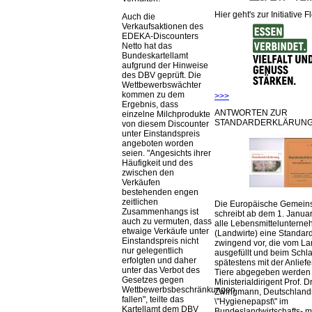
Hier geht's zur Initiative F
Auch die
Verkaufsaktionen des
EDEKA-Discounters
Netto hat das
Bundeskartellamt
aufgrund der Hinweise
des DBV geprüft. Die
Wettbewerbswächter
kommen zu dem
>>>
Ergebnis, dass
ANTWORTEN ZUR
einzelne Milchprodukte
STANDARDERKLÄRUNG
von diesem Discounter
unter Einstandspreis
angeboten worden
seien.
Angesichts ihrer
Häufigkeit und des
zwischen den
Verkäufen
bestehenden engen
zeitlichen
Die Europäische Gemeins
Zusammenhangs ist
schreibt ab dem 1. Januar
auch zu vermuten, dass
alle Lebensmittelunterne
etwaige Verkäufe unter
(Landwirte) eine Standar
Einstandspreis nicht
zwingend vor, die vom La
nur gelegentlich
ausgefüllt und beim Schla
erfolgten und daher
spätestens mit der Anlief
unter das Verbot des
Tiere abgegeben werden
Gesetzes gegen
Ministerialdirigent Prof. Dr
Wettbewerbsbeschränkungen
Zwingmann, Deutschland
fallen
, teilte das
\"Hygienepapst\" im
Kartellamt dem DBV
Bundeslandwirtschafts- mi