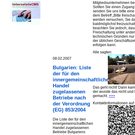
Mitgliedsunternehmen be
Sollten Sie einen Zugan
senden Sie uns bitte eine 
dem Betreff „Bitte freischa
werden versuchen, Sie d
baldmöglichst freizuschalt
beachten Sie jedoch, das
Freischaltung unter ande
technischen Gründen nu
der üblichen Geschäftsze
erfolgen kann.
Alle sagten:
08.02.2007
Bulgarien: Liste
der für den
innergemeinschaftlichen
Handel
Das geht nicht! Dann ka
zugelassenen
der wusste das nicht und 
gemacht.
>>>
Betriebe nach
Kontaktinformationen auf 
der Verordnung
(EG) 853/2004
Die Liste der für den
innergemeinschaftlichen
Handel zugelassenen
Betriebe Bulgariens