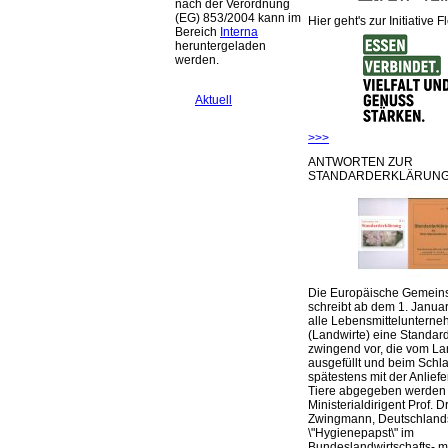
nach der Verordnung
(EG) 853/2004 kann im
Hier geht's zur Initiative F
Bereich
Interna
heruntergeladen
werden.
Aktuell
>>>
ANTWORTEN ZUR
STANDARDERKLÄRUNG
Die Europäische Gemeins
schreibt ab dem 1. Januar
alle Lebensmittelunterne
(Landwirte) eine Standar
zwingend vor, die vom La
ausgefüllt und beim Schla
spätestens mit der Anlief
Tiere abgegeben werden
Ministerialdirigent Prof. Dr
Zwingmann, Deutschland
\"Hygienepapst\" im
Bundeslandwirtschafts- mi