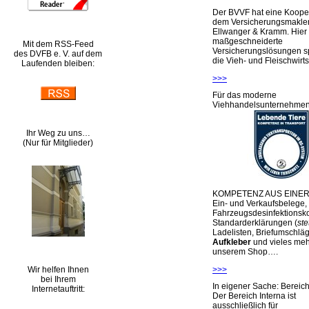
Der BVVF hat eine Kooper
dem Versicherungsmakler
Ellwanger & Kramm. Hier 
maßgeschneiderte
Mit dem RSS-Feed
Versicherungslösungen sp
des DVFB e. V. auf dem
die Vieh- und Fleischwirts
Laufenden bleiben:
>>>
Für das moderne
Viehhandelsunternehme
Ihr Weg zu uns…
(Nur für Mitglieder)
KOMPETENZ AUS EINER
Ein- und Verkaufsbelege,
Fahrzeugsdesinfektionsko
Standarderklärungen (
ste
Ladelisten, Briefumschlä
Aufkleber
und vieles meh
unserem Shop….
Wir helfen Ihnen
>>>
bei Ihrem
In eigener Sache: Berei
Internetauftritt:
Der Bereich Interna ist
ausschließlich für