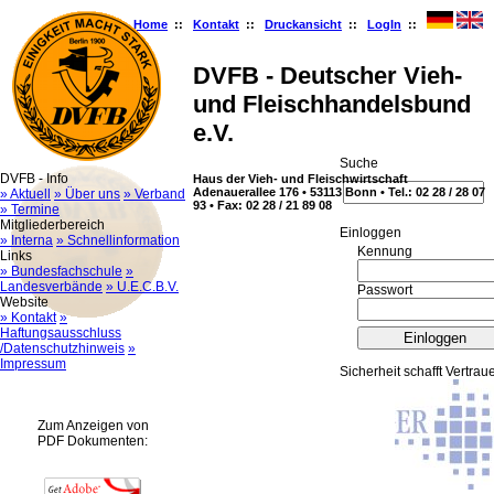
Home
::
Kontakt
::
Druckansicht
::
LogIn
::
DVFB - Deutscher Vieh-
und Fleischhandelsbund
e.V.
Suche
DVFB - Info
Haus der Vieh- und Fleischwirtschaft
Adenauerallee 176 • 53113 Bonn • Tel.: 02 28 / 28 07
» Aktuell
» Über uns
» Verband
93 • Fax: 02 28 / 21 89 08
» Termine
Mitgliederbereich
Ein­log­gen
» Interna
» Schnellinformation
Kennung
Links
» Bundesfachschule
»
Landesverbände
» U.E.C.B.V.
Passwort
Website
» Kontakt
»
Haftungsausschluss
/Datenschutzhinweis
»
Impressum
Sicherheit schafft Vertrau
Zum Anzeigen von
PDF Dokumenten: