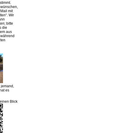
stimmt.
g wünschen,
Mail mit
lten“. Wir
ann
en; bitte
s die
rem aus
r während
iten
m jemand,
hat es
einen Blick