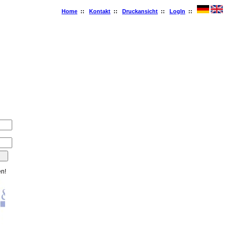
Home
::
Kontakt
::
Druckansicht
::
LogIn
::
en!