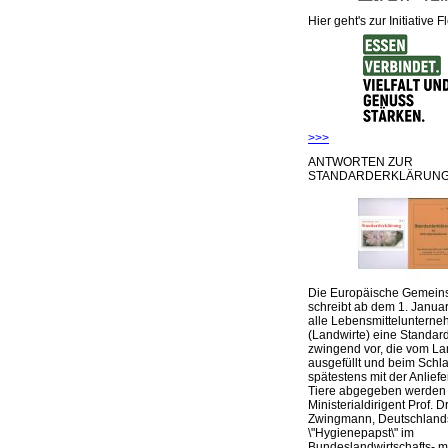
Hier geht's zur Initiative F
>>>
ANTWORTEN ZUR
STANDARDERKLÄRUNG
Die Europäische Gemeins
schreibt ab dem 1. Januar
alle Lebensmittelunterne
(Landwirte) eine Standar
zwingend vor, die vom La
ausgefüllt und beim Schla
spätestens mit der Anlief
Tiere abgegeben werden
Ministerialdirigent Prof. Dr
Zwingmann, Deutschland
\"Hygienepapst\" im
Bundeslandwirtschafts- mi