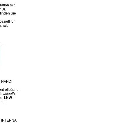
ation mit
 Dr.
finden Sie
eziell für
chaft.
n….
 HAND!
ntrollbücher,
ts aktuell
),
ge,
LKW-
r in
ch INTERNA