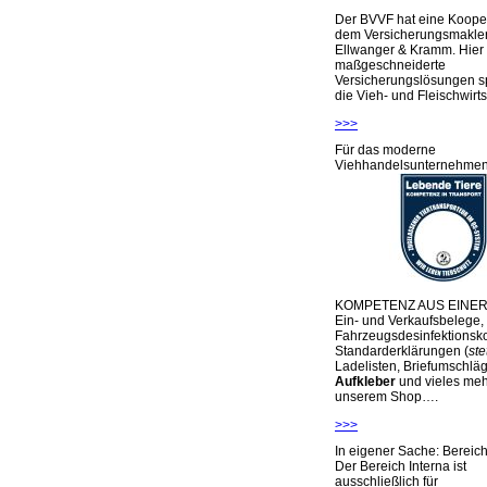
Der BVVF hat eine Kooper
dem Versicherungsmakler
Ellwanger & Kramm. Hier 
maßgeschneiderte
Versicherungslösungen sp
die Vieh- und Fleischwirts
>>>
Für das moderne
Viehhandelsunternehme
KOMPETENZ AUS EINER
Ein- und Verkaufsbelege,
Fahrzeugsdesinfektionsko
Standarderklärungen (
ste
Ladelisten, Briefumschlä
Aufkleber
und vieles meh
unserem Shop….
>>>
In eigener Sache: Berei
Der Bereich Interna ist
ausschließlich für