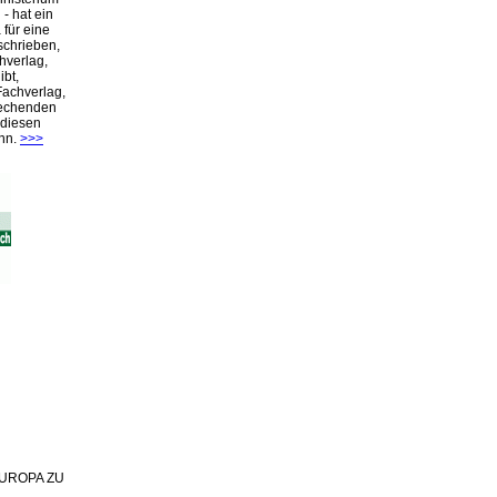
- hat ein
für eine
schrieben,
hverlag,
ibt,
Fachverlag,
rechenden
 diesen
nn.
>>>
 EUROPA ZU