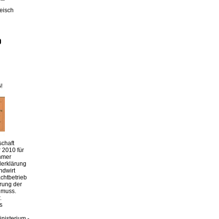
leisch
!
chaft
 2010 für
hmer
derklärung
ndwirt
chtbetrieb
erung der
 muss.
.
s
nisterium -