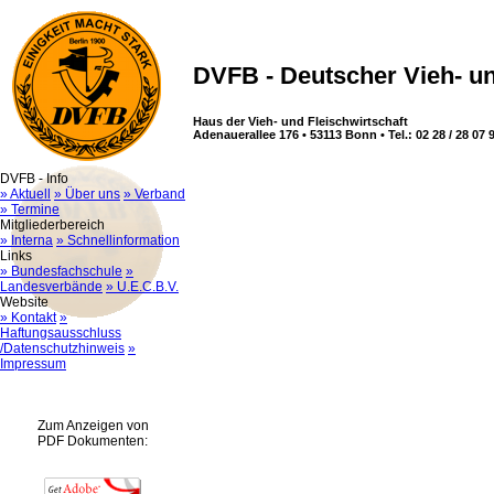
DVFB - Deutscher Vieh- un
Haus der Vieh- und Fleischwirtschaft
Adenauerallee 176 • 53113 Bonn • Tel.: 02 28 / 28 07 9
DVFB - Info
» Aktuell
» Über uns
» Verband
» Termine
Mitgliederbereich
» Interna
» Schnellinformation
Links
» Bundesfachschule
»
Landesverbände
» U.E.C.B.V.
Website
» Kontakt
»
Haftungsausschluss
/Datenschutzhinweis
»
Impressum
Zum Anzeigen von
PDF Dokumenten: