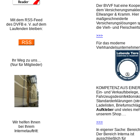
Der BVVF hat eine Kooper
dem Versicherungsmakler
Ellwanger & Kramm. Hier 
maßgeschneiderte
Mit dem RSS-Feed
Versicherungslösungen sp
des DVFB e. V. auf dem
die Vieh- und Fleischwirts
Laufenden bleiben:
>>>
Für das moderne
Viehhandelsunternehme
Ihr Weg zu uns…
(Nur für Mitglieder)
KOMPETENZ AUS EINER
Ein- und Verkaufsbelege,
Fahrzeugsdesinfektionsko
Standarderklärungen (
ste
Ladelisten, Briefumschlä
Aufkleber
und vieles meh
unserem Shop….
Wir helfen Ihnen
>>>
bei Ihrem
In eigener Sache: Berei
Internetauftritt:
Der Bereich Interna ist
ausschließlich für