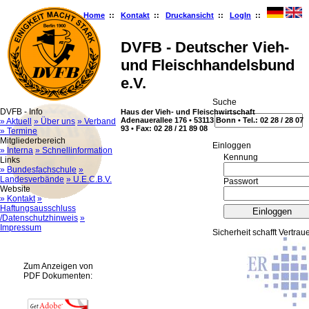
Home
::
Kontakt
::
Druckansicht
::
LogIn
::
DVFB - Deutscher Vieh-
und Fleischhandelsbund
e.V.
Suche
DVFB - Info
Haus der Vieh- und Fleischwirtschaft
Adenauerallee 176 • 53113 Bonn • Tel.: 02 28 / 28 07
» Aktuell
» Über uns
» Verband
93 • Fax: 02 28 / 21 89 08
» Termine
Mitgliederbereich
Ein­log­gen
» Interna
» Schnellinformation
Kennung
Links
» Bundesfachschule
»
Landesverbände
» U.E.C.B.V.
Passwort
Website
» Kontakt
»
Haftungsausschluss
/Datenschutzhinweis
»
Impressum
Sicherheit schafft Vertrau
Zum Anzeigen von
PDF Dokumenten: