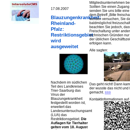
Mitgliedsunternehmen be
Sollten Sie einen Zugan
17.08.2007
senden Sie uns bitte eine 
dem Betreff „Bitte freischa
Blauzungenkrankheit:
werden versuchen, Sie d
Rheinland-
baldmöglichst freizuschalt
beachten Sie jedoch, das
Pfalz:
Freischaltung unter ande
Restriktionsgebiet
technischen Gründen nu
der üblichen Geschäftsze
wird
erfolgen kann.
ausgeweitet
Alle sagten:
Nachdem im südlichen
Das geht nicht! Dann ka
Teil des Landkreises
der wusste das nicht und 
Trier-Saarburg das
gemacht.
>>>
Virus der
Blauzungekrankheit
Kontaktinformationen auf 
festgestellt worden ist,
erweitert das
Landesuntersuchungsamt
(LUA) das
Restriktionsgebiet.
Die
Auflagen für Tierhalter
gelten vom 18. August