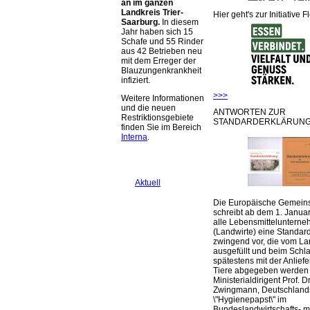
an im ganzen
Landkreis Trier-
Hier geht's zur Initiative F
Saarburg.
In diesem
Jahr haben sich 15
Schafe und 55 Rinder
aus 42 Betrieben neu
mit dem Erreger der
Blauzungenkrankheit
infiziert.
>>>
Weitere Informationen
und die neuen
ANTWORTEN ZUR
Restriktionsgebiete
STANDARDERKLÄRUNG
finden Sie im Bereich
Interna
.
Aktuell
Die Europäische Gemeins
schreibt ab dem 1. Januar
alle Lebensmittelunterne
(Landwirte) eine Standar
zwingend vor, die vom La
ausgefüllt und beim Schla
spätestens mit der Anlief
Tiere abgegeben werden
Ministerialdirigent Prof. Dr
Zwingmann, Deutschland
\"Hygienepapst\" im
Bundeslandwirtschafts- mi