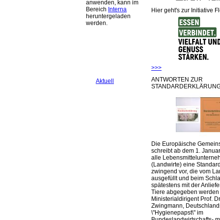
anwenden, kann im
Bereich
Interna
Hier geht's zur Initiative F
heruntergeladen
werden.
>>>
ANTWORTEN ZUR
Aktuell
STANDARDERKLÄRUNG
Die Europäische Gemeins
schreibt ab dem 1. Januar
alle Lebensmittelunterne
(Landwirte) eine Standar
zwingend vor, die vom La
ausgefüllt und beim Schla
spätestens mit der Anlief
Tiere abgegeben werden
Ministerialdirigent Prof. Dr
Zwingmann, Deutschland
\"Hygienepapst\" im
Bundeslandwirtschafts- mi