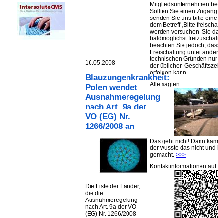
Mitgliedsunternehmen be
Sollten Sie einen Zugan
senden Sie uns bitte eine 
dem Betreff „Bitte freischa
werden versuchen, Sie d
baldmöglichst freizuschalt
beachten Sie jedoch, das
Freischaltung unter ande
technischen Gründen nu
16.05.2008
der üblichen Geschäftsze
erfolgen kann.
Blauzungenkrankheit:
Alle sagten:
Polen wendet
Ausnahmeregelung
nach Art. 9a der
VO (EG) Nr.
1266/2008 an
Das geht nicht! Dann ka
der wusste das nicht und 
gemacht.
>>>
Kontaktinformationen auf 
Die Liste der Länder,
die die
Ausnahmeregelung
nach Art. 9a der VO
(EG) Nr. 1266/2008