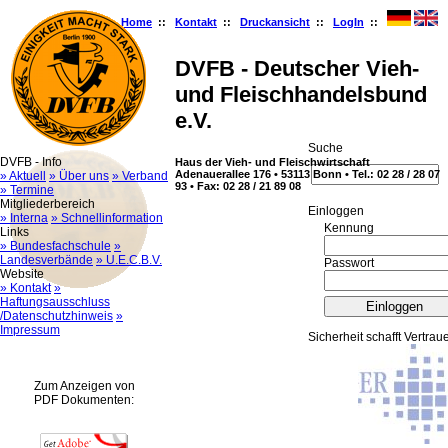
Home
::
Kontakt
::
Druckansicht
::
LogIn
::
DVFB - Deutscher Vieh-
und Fleischhandelsbund
e.V.
Suche
DVFB - Info
Haus der Vieh- und Fleischwirtschaft
Adenauerallee 176 • 53113 Bonn • Tel.: 02 28 / 28 07
» Aktuell
» Über uns
» Verband
93 • Fax: 02 28 / 21 89 08
» Termine
Mitgliederbereich
Ein­log­gen
» Interna
» Schnellinformation
Kennung
Links
» Bundesfachschule
»
Landesverbände
» U.E.C.B.V.
Passwort
Website
» Kontakt
»
Haftungsausschluss
/Datenschutzhinweis
»
Impressum
Sicherheit schafft Vertrau
Zum Anzeigen von
PDF Dokumenten: