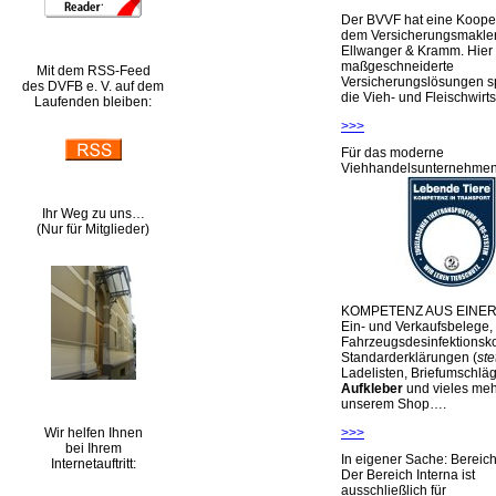
Der BVVF hat eine Kooper
dem Versicherungsmakler
Ellwanger & Kramm. Hier 
maßgeschneiderte
Mit dem RSS-Feed
Versicherungslösungen sp
des DVFB e. V. auf dem
die Vieh- und Fleischwirts
Laufenden bleiben:
>>>
Für das moderne
Viehhandelsunternehme
Ihr Weg zu uns…
(Nur für Mitglieder)
KOMPETENZ AUS EINER
Ein- und Verkaufsbelege,
Fahrzeugsdesinfektionsko
Standarderklärungen (
ste
Ladelisten, Briefumschlä
Aufkleber
und vieles meh
unserem Shop….
Wir helfen Ihnen
>>>
bei Ihrem
In eigener Sache: Berei
Internetauftritt:
Der Bereich Interna ist
ausschließlich für