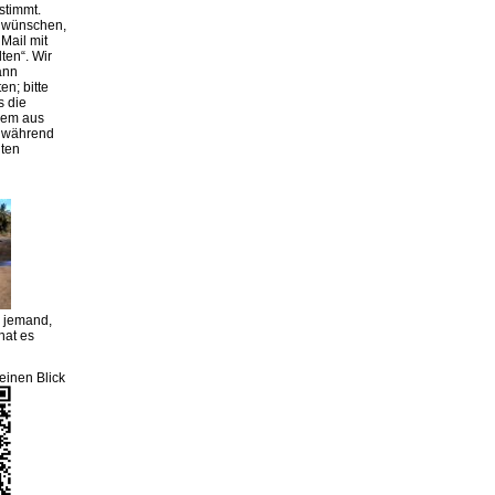
stimmt.
g wünschen,
Mail mit
lten“. Wir
ann
en; bitte
s die
rem aus
r während
iten
m jemand,
hat es
einen Blick