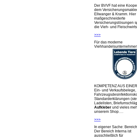
Der BVVF hat eine Kooper
dem Versicherungsmakler
Ellwanger & Kramm. Hier 
maßgeschneiderte
Versicherungslösungen sp
die Vieh- und Fleischwirts
>>>
Für das moderne
Viehhandelsunternehme
KOMPETENZ AUS EINER
Ein- und Verkaufsbelege,
Fahrzeugsdesinfektionsko
Standarderklärungen (
ste
Ladelisten, Briefumschlä
Aufkleber
und vieles meh
unserem Shop….
>>>
In eigener Sache: Berei
Der Bereich Interna ist
ausschließlich für