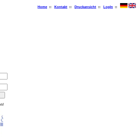
Home
::
Kontakt
::
Druckansicht
::
LogIn
::
en!