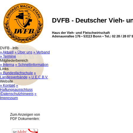
DVFB - Deutscher Vieh- un
Haus der Vieh- und Fleischwirtschaft
Adenauerallee 176 • 53113 Bonn • Tel.: 02 28 / 28 07 9
DVFB - Info
» Aktuell
» Über uns
» Verband
» Termine
Mitgliederbereich
» Interna
» Schnellinformation
Links
» Bundesfachschule
»
Landesverbände
» U.E.C.B.V.
Website
» Kontakt
»
Haftungsausschluss
/Datenschutzhinweis
»
Impressum
Zum Anzeigen von
PDF Dokumenten: