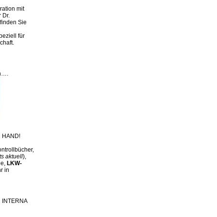
ation mit
 Dr.
finden Sie
eziell für
chaft.
n….
 HAND!
ntrollbücher,
ts aktuell
),
ge,
LKW-
r in
ch INTERNA