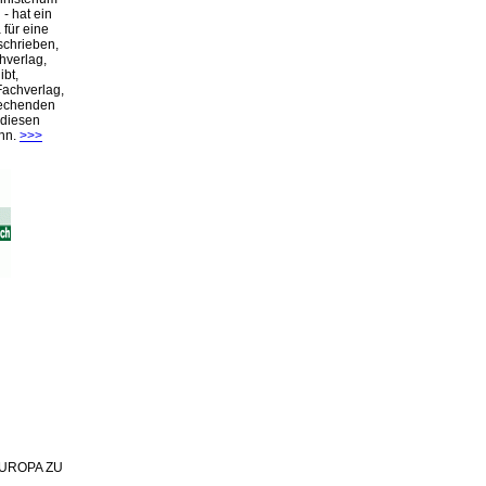
- hat ein
für eine
schrieben,
hverlag,
ibt,
Fachverlag,
rechenden
 diesen
nn.
>>>
 EUROPA ZU