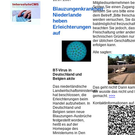
Mitgliedsunternehmen be
Sollten Sie einen Zugan
Blauzungenkrankheit:
senden Sie uns bitte eine 
Niederlande
dem Betreff „Bitte freischa
werden versuchen, Sie d
heben
baldmöglichst freizuschalt
Erleichterungen
beachten Sie jedoch, das
Freischaltung unter ande
auf
technischen Gründen nu
der üblichen Geschäftsze
erfolgen kann.
Alle sagten:
BT-Virus in
Deutschland und
Belgien aktiv
Das niederländische
Das geht nicht! Dann ka
Landwirtschaftsministerium
der wusste das nicht und 
hat beschlossen, die
gemacht.
>>>
Erleichterungen beim
Kontaktinformationen auf 
Handel aufzuheben. In
Deutschland und
Belgien seien neue
Blauzungen-Ausbrüche
festgestellt worden,
heißt es auf der
Homepage des
Ministeriums in Den