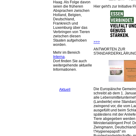
Haag. Als Folge davon
Hier geht's zur Initiative F
seien die früheren
Absprachen zwischen
Holland, Belgien,
Deutschland,
Frankreich und
Luxemburg über das
Verbringen von Tieren
zwischen diesen
Staaten aufgehoben
>>>
worden.
ANTWORTEN ZUR
Mehr im Bereich
STANDARDERKLÄRUNG
Interna
.
Dort finden Sie auch
weitergehende aktuelle
Informationen.
Die Europäische Gemeins
Aktuell
schreibt ab dem 1. Januar
alle Lebensmittelunterne
(Landwirte) eine Standar
zwingend vor, die vom La
ausgefüllt und beim Schla
spätestens mit der Anlief
Tiere abgegeben werden
Ministerialdirigent Prof. Dr
Zwingmann, Deutschland
\"Hygienepapst\" im
Bundeslandwirtschafts- mi