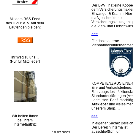
Der BVVF hat eine Kooper
dem Versicherungsmakler
Ellwanger & Kramm. Hier 
maßgeschneiderte
Mit dem RSS-Feed
Versicherungslösungen sp
des DVFB e. V. auf dem
die Vieh- und Fleischwirts
Laufenden bleiben:
>>>
Für das moderne
Viehhandelsunternehme
Ihr Weg zu uns…
(Nur für Mitglieder)
KOMPETENZ AUS EINER
Ein- und Verkaufsbelege,
Fahrzeugsdesinfektionsko
Standarderklärungen (
ste
Ladelisten, Briefumschlä
Aufkleber
und vieles meh
unserem Shop….
Wir helfen Ihnen
>>>
bei Ihrem
In eigener Sache: Berei
Internetauftritt:
Der Bereich Interna ist
ausschließlich für
18.07.2007