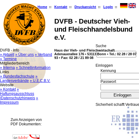
Home
::
Kontakt
::
Druckansicht
::
LogIn
::
DVFB - Deutscher Vieh-
und Fleischhandelsbund
e.V.
Suche
DVFB - Info
Haus der Vieh- und Fleischwirtschaft
Adenauerallee 176 • 53113 Bonn • Tel.: 02 28 / 28 07
» Aktuell
» Über uns
» Verband
93 • Fax: 02 28 / 21 89 08
» Termine
Mitgliederbereich
Ein­log­gen
» Interna
» Schnellinformation
Kennung
Links
» Bundesfachschule
»
Landesverbände
» U.E.C.B.V.
Passwort
Website
» Kontakt
»
Haftungsausschluss
/Datenschutzhinweis
»
Impressum
Sicherheit schafft Vertrau
Zum Anzeigen von
PDF Dokumenten: