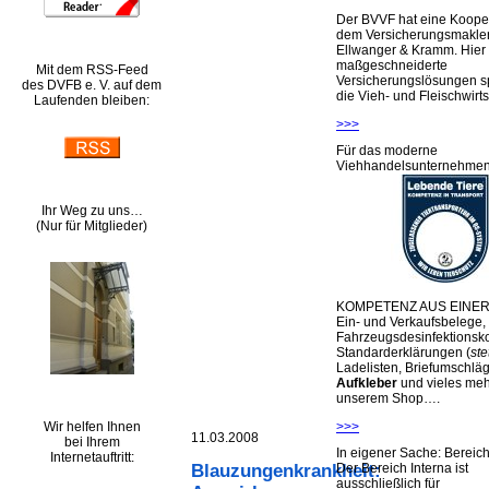
Der BVVF hat eine Kooper
dem Versicherungsmakler
Ellwanger & Kramm. Hier 
maßgeschneiderte
Mit dem RSS-Feed
Versicherungslösungen sp
des DVFB e. V. auf dem
die Vieh- und Fleischwirts
Laufenden bleiben:
>>>
Für das moderne
Viehhandelsunternehme
Ihr Weg zu uns…
(Nur für Mitglieder)
KOMPETENZ AUS EINER
Ein- und Verkaufsbelege,
Fahrzeugsdesinfektionsko
Standarderklärungen (
ste
Ladelisten, Briefumschlä
Aufkleber
und vieles meh
unserem Shop….
Wir helfen Ihnen
>>>
11.03.2008
bei Ihrem
In eigener Sache: Berei
Internetauftritt:
Der Bereich Interna ist
Blauzungenkrankheit:
ausschließlich für