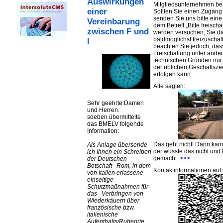
Auswirkungen
Mitgliedsunternehmen be
einer
Sollten Sie einen Zugan
senden Sie uns bitte eine 
Vereinbarung
dem Betreff „Bitte freischa
zwischen F und
werden versuchen, Sie d
baldmöglichst freizuschalt
I
beachten Sie jedoch, das
Freischaltung unter ande
technischen Gründen nu
der üblichen Geschäftsze
erfolgen kann.
Alle sagten:
Sehr geehrte Damen
und Herren.
soeben übermittelte
das BMELV folgende
Information:
Das geht nicht! Dann ka
Als Anlage übersende
der wusste das nicht und 
ich Ihnen ein Schreiben
gemacht.
>>>
der Deutschen
Botschaft Rom, in dem
Kontaktinformationen auf 
von Italien erlassene
einseitige
Schutzmaßnahmen für
das Verbringen von
Wiederkäuern über
französische bzw.
italienische
Aufenthalts/Ruheorte