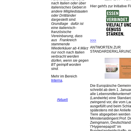
nach Italien oder über
Hier geht's zur Initiative F
italienisches Gebiet in
andere Mitgliedstaaten
oder Drittländer
dargestellt sind.
Grundlage dafür ist
eine italienisch-
französische
Vereinbarung, dass
aus Frankreich
>>>
stammende
ANTWORTEN ZUR
Wiederkäuer ab 4.März
STANDARDERKLÄRUNG
nur noch nach Italien
verbracht werden
dürfen, wenn sie gegen
BT geimpft worden
sind.
Mehr im Bereich
Interna
.
Die Europäische Gemeins
schreibt ab dem 1. Januar
alle Lebensmittelunterne
(Landwirte) eine Standar
Aktuell
zwingend vor, die vom La
ausgefüllt und beim Schla
spätestens mit der Anlief
Tiere abgegeben werden
Ministerialdirigent Prof. Dr
Zwingmann, Deutschland
\"Hygienepapst\" im
Bundeslandwirtschafts- mi