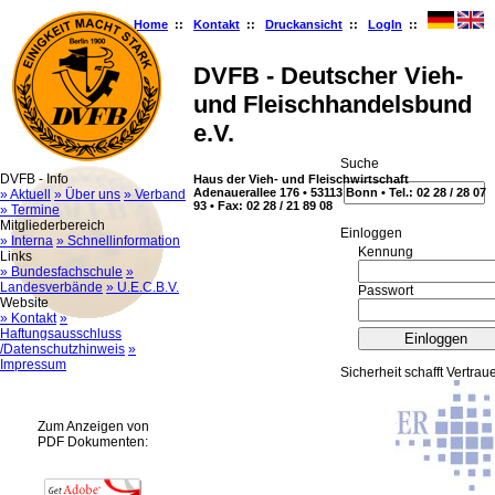
Home
::
Kontakt
::
Druckansicht
::
LogIn
::
DVFB - Deutscher Vieh-
und Fleischhandelsbund
e.V.
Suche
DVFB - Info
Haus der Vieh- und Fleischwirtschaft
Adenauerallee 176 • 53113 Bonn • Tel.: 02 28 / 28 07
» Aktuell
» Über uns
» Verband
93 • Fax: 02 28 / 21 89 08
» Termine
Mitgliederbereich
Ein­log­gen
» Interna
» Schnellinformation
Kennung
Links
» Bundesfachschule
»
Landesverbände
» U.E.C.B.V.
Passwort
Website
» Kontakt
»
Haftungsausschluss
/Datenschutzhinweis
»
Impressum
Sicherheit schafft Vertrau
Zum Anzeigen von
PDF Dokumenten: