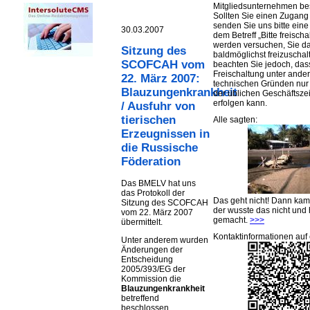
Mitgliedsunternehmen be
Sollten Sie einen Zugan
senden Sie uns bitte eine 
30.03.2007
dem Betreff „Bitte freischa
werden versuchen, Sie d
Sitzung des
baldmöglichst freizuschalt
SCOFCAH vom
beachten Sie jedoch, das
Freischaltung unter ande
22. März 2007:
technischen Gründen nu
Blauzungenkrankheit
der üblichen Geschäftsze
erfolgen kann.
/ Ausfuhr von
tierischen
Alle sagten:
Erzeugnissen in
die Russische
Föderation
Das BMELV hat uns
das Protokoll der
Das geht nicht! Dann ka
Sitzung des SCOFCAH
der wusste das nicht und 
vom 22. März 2007
gemacht.
>>>
übermittelt.
Kontaktinformationen auf 
Unter anderem wurden
Änderungen der
Entscheidung
2005/393/EG der
Kommission die
Blauzungenkrankheit
betreffend
beschlossen.