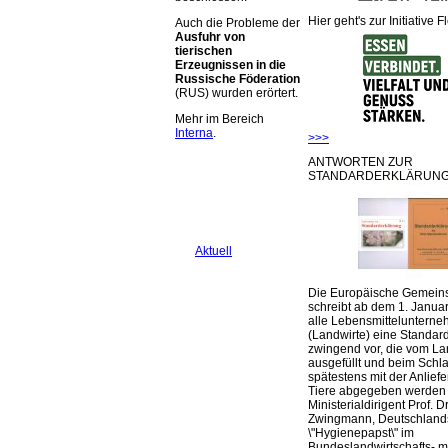
Hier geht's zur Initiative F
Auch die Probleme der
Ausfuhr von
tierischen
Erzeugnissen in die
Russische Föderation
(RUS) wurden erörtert.
Mehr im Bereich
Interna
.
>>>
ANTWORTEN ZUR
STANDARDERKLÄRUNG
Aktuell
Die Europäische Gemeins
schreibt ab dem 1. Januar
alle Lebensmittelunterne
(Landwirte) eine Standar
zwingend vor, die vom La
ausgefüllt und beim Schla
spätestens mit der Anlief
Tiere abgegeben werden
Ministerialdirigent Prof. Dr
Zwingmann, Deutschland
\"Hygienepapst\" im
Bundeslandwirtschafts- mi