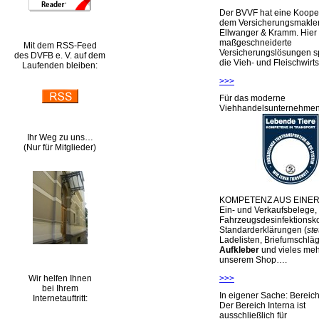
Der BVVF hat eine Kooper
dem Versicherungsmakler
Ellwanger & Kramm. Hier 
maßgeschneiderte
Mit dem RSS-Feed
Versicherungslösungen sp
des DVFB e. V. auf dem
die Vieh- und Fleischwirts
Laufenden bleiben:
>>>
Für das moderne
Viehhandelsunternehme
Ihr Weg zu uns…
(Nur für Mitglieder)
KOMPETENZ AUS EINER
Ein- und Verkaufsbelege,
Fahrzeugsdesinfektionsko
Standarderklärungen (
ste
Ladelisten, Briefumschlä
Aufkleber
und vieles meh
unserem Shop….
Wir helfen Ihnen
>>>
bei Ihrem
In eigener Sache: Berei
Internetauftritt:
Der Bereich Interna ist
ausschließlich für