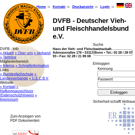
Home
::
Kontakt
::
Druckansicht
::
LogIn
::
DVFB - Deutscher Vieh-
und Fleischhandelsbund
e.V.
Suche
DVFB - Info
Haus der Vieh- und Fleischwirtschaft
Adenauerallee 176 • 53113 Bonn • Tel.: 02 28 / 28 07
» Aktuell
» Über uns
» Verband
93 • Fax: 02 28 / 21 89 08
» Termine
Mitgliederbereich
Ein­log­gen
» Interna
» Schnellinformation
Kennung
Links
» Bundesfachschule
»
Landesverbände
» U.E.C.B.V.
Passwort
Website
» Kontakt
»
Haftungsausschluss
/Datenschutzhinweis
»
Impressum
Sicherheit schafft Vertrau
Zum Anzeigen von
PDF Dokumenten: