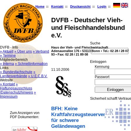
Home
::
Kontakt
::
Druckansicht
::
LogIn
::
DVFB - Deutscher Vieh-
und Fleischhandelsbund
e.V.
Suche
DVFB - Info
Haus der Vieh- und Fleischwirtschaft
Adenauerallee 176 • 53113 Bonn • Tel.: 02 28 / 28 07
» Aktuell
» Über uns
» Verband
93 • Fax: 02 28 / 21 89 08
» Termine
Mitgliederbereich
Ein­log­gen
» Interna
» Schnellinformation
Kennung
Links
11.10.2006
» Bundesfachschule
»
Landesverbände
» U.E.C.B.V.
Passwort
Website
» Kontakt
»
Haftungsausschluss
/Datenschutzhinweis
»
Impressum
Sicherheit schafft Vertrau
BFH: Keine
Zum Anzeigen von
Kraftfahrzeugsteuervergünstigun
PDF Dokumenten:
für schwere
Geländewagen