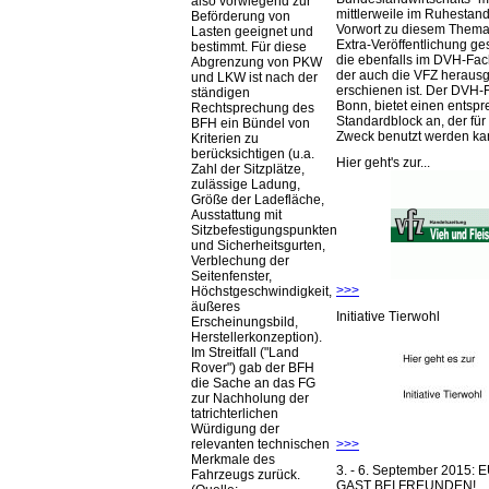
also vorwiegend zur
mittlerweile im Ruhestand 
Beförderung von
Vorwort zu diesem Thema 
Lasten geeignet und
Extra-Veröffentlichung ge
bestimmt. Für diese
die ebenfalls im DVH-Fac
Abgrenzung von PKW
der auch die VFZ herausg
und LKW ist nach der
erschienen ist. Der DVH-
ständigen
Bonn, bietet einen entsp
Rechtsprechung des
Standardblock an, der für
BFH ein Bündel von
Zweck benutzt werden ka
Kriterien zu
berücksichtigen (u.a.
Hier geht's zur...
Zahl der Sitzplätze,
zulässige Ladung,
Größe der Ladefläche,
Ausstattung mit
Sitzbefestigungspunkten
und Sicherheitsgurten,
Verblechung der
Seitenfenster,
>>>
Höchstgeschwindigkeit,
äußeres
Initiative Tierwohl
Erscheinungsbild,
Herstellerkonzeption).
Im Streitfall (
Land
Rover
) gab der BFH
die Sache an das FG
zur Nachholung der
tatrichterlichen
Würdigung der
>>>
relevanten technischen
Merkmale des
3. - 6. September 2015:
Fahrzeugs zurück.
GAST BEI FREUNDEN!