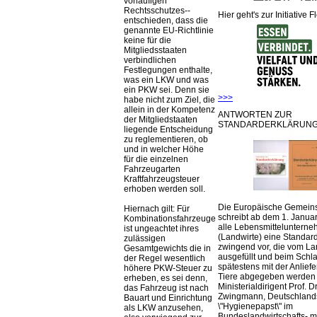
vorläufigen
Rechtsschutzes--
Hier geht's zur Initiative F
entschieden, dass die
genannte EU-Richtlinie
keine für die
Mitgliedsstaaten
verbindlichen
Festlegungen enthalte,
was ein LKW und was
ein PKW sei. Denn sie
>>>
habe nicht zum Ziel, die
allein in der Kompetenz
ANTWORTEN ZUR
der Mitgliedstaaten
STANDARDERKLÄRUNG
liegende Entscheidung
zu reglementieren, ob
und in welcher Höhe
für die einzelnen
Fahrzeugarten
Kraftfahrzeugsteuer
erhoben werden soll.
Die Europäische Gemeins
Hiernach gilt: Für
schreibt ab dem 1. Januar
Kombinationsfahrzeuge
alle Lebensmittelunterne
ist ungeachtet ihres
(Landwirte) eine Standar
zulässigen
zwingend vor, die vom La
Gesamtgewichts die in
ausgefüllt und beim Schla
der Regel wesentlich
spätestens mit der Anlief
höhere PKW-Steuer zu
Tiere abgegeben werden
erheben, es sei denn,
Ministerialdirigent Prof. Dr
das Fahrzeug ist nach
Zwingmann, Deutschland
Bauart und Einrichtung
\"Hygienepapst\" im
als LKW anzusehen,
Bundeslandwirtschafts- mi