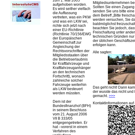
zum 1. Mai 2005
Mitgliedsunternehmen be
aufgehoben worden.
Sollten Sie einen Zugan
Es wird seither vielfach
senden Sie uns bitte eine 
die Auffassung
dem Betreff „Bitte freischa
vertreten, was ein PKW
werden versuchen, Sie d
und was ein LKW sei,
baldmöglichst freizuschalt
richte sich jetzt nach
beachten Sie jedoch, das
einer EU-Richtlinie
Freischaltung unter ande
(Richtlinie 70/156/EWG
technischen Gründen nu
der Europäischen
der üblichen Geschäftsze
Gemeinschaft zur
erfolgen kann.
Angleichung der
Rechtsvorschriften der
Alle sagten:
Mitgliedsstaaten über
die Betriebserlaubnis
für Kraftfahrzeuge und
Kraftfahrzeuganhänger
an den technischen
Fortschritt), wonach
zahlreiche solcher
Fahrzeuge weiterhin
Das geht nicht! Dann ka
als LKW besteuert
der wusste das nicht und 
werden müssten.
gemacht.
>>>
Dem ist der
Kontaktinformationen auf 
Bundesfinanzhof (BFH)
in seinem Beschluss
vom 21. August 2006
VII B 333/05
entgegengetreten. Er
hat --vorerst in einem
Verfahren des