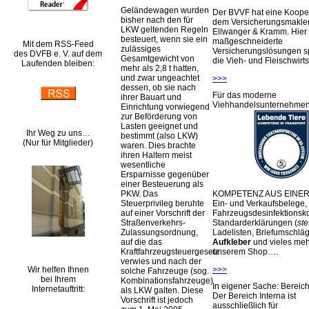
Geländewagen wurden
Der BVVF hat eine Kooper
bisher nach den für
dem Versicherungsmakler
LKW geltenden Regeln
Ellwanger & Kramm. Hier 
besteuert, wenn sie ein
maßgeschneiderte
Mit dem RSS-Feed
zulässiges
Versicherungslösungen sp
des DVFB e. V. auf dem
Gesamtgewicht von
die Vieh- und Fleischwirts
Laufenden bleiben:
mehr als 2,8 t hatten,
und zwar ungeachtet
>>>
dessen, ob sie nach
Für das moderne
ihrer Bauart und
Viehhandelsunternehme
Einrichtung vorwiegend
zur Beförderung von
Lasten geeignet und
Ihr Weg zu uns…
bestimmt (also LKW)
(Nur für Mitglieder)
waren. Dies brachte
ihren Haltern meist
wesentliche
Ersparnisse gegenüber
einer Besteuerung als
KOMPETENZ AUS EINER
PKW. Das
Ein- und Verkaufsbelege,
Steuerprivileg beruhte
Fahrzeugsdesinfektionsko
auf einer Vorschrift der
Standarderklärungen (
ste
Straßenverkehrs-
Ladelisten, Briefumschlä
Zulassungsordnung,
Aufkleber
und vieles meh
auf die das
unserem Shop….
Kraftfahrzeugsteuergesetz
verwies und nach der
Wir helfen Ihnen
>>>
solche Fahrzeuge (sog.
bei Ihrem
Kombinationsfahrzeuge)
In eigener Sache: Berei
Internetauftritt:
als LKW galten. Diese
Der Bereich Interna ist
Vorschrift ist jedoch
ausschließlich für