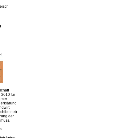
leisch
!
chaft
 2010 für
hmer
derklärung
ndwirt
chtbetrieb
erung der
 muss.
.
s
nisterium -