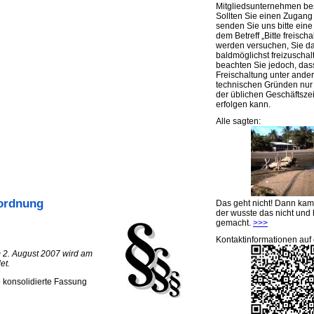
Mitgliedsunternehmen be
Sollten Sie einen Zugan
senden Sie uns bitte eine 
dem Betreff „Bitte freischa
werden versuchen, Sie d
baldmöglichst freizuschalt
beachten Sie jedoch, das
Freischaltung unter ande
technischen Gründen nu
der üblichen Geschäftsze
erfolgen kann.
Alle sagten:
rordnung
Das geht nicht! Dann ka
der wusste das nicht und 
gemacht.
>>>
Kontaktinformationen auf 
 2. August 2007 wird am
et.
e konsolidierte Fassung