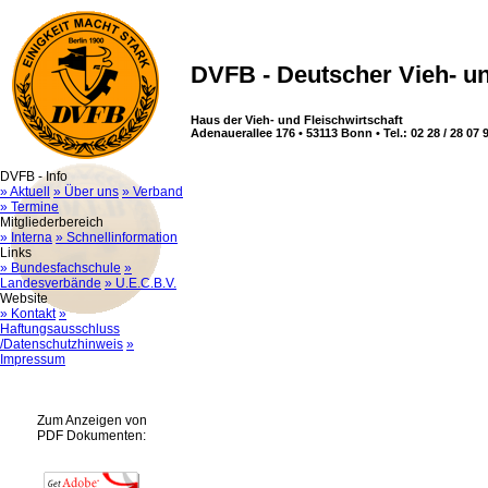
DVFB - Deutscher Vieh- un
Haus der Vieh- und Fleischwirtschaft
Adenauerallee 176 • 53113 Bonn • Tel.: 02 28 / 28 07 9
DVFB - Info
» Aktuell
» Über uns
» Verband
» Termine
Mitgliederbereich
» Interna
» Schnellinformation
Links
» Bundesfachschule
»
Landesverbände
» U.E.C.B.V.
Website
» Kontakt
»
Haftungsausschluss
/Datenschutzhinweis
»
Impressum
Zum Anzeigen von
PDF Dokumenten: