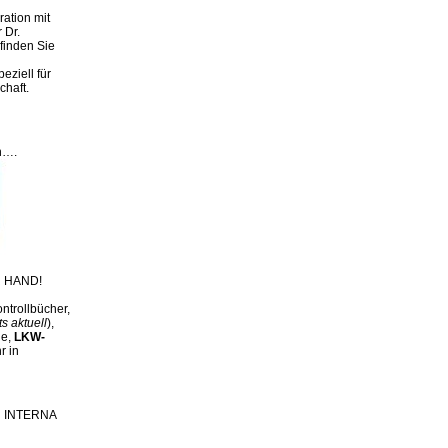
ation mit
 Dr.
finden Sie
eziell für
chaft.
n….
 HAND!
ntrollbücher,
ts aktuell
),
ge,
LKW-
r in
ch INTERNA