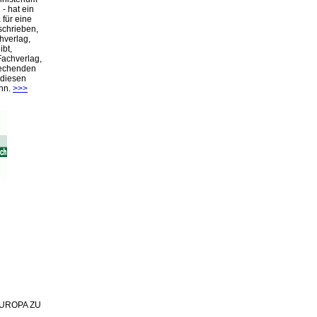
- hat ein
für eine
schrieben,
hverlag,
ibt,
Fachverlag,
rechenden
 diesen
nn.
>>>
 EUROPA ZU