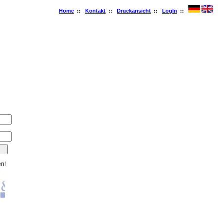
Home
::
Kontakt
::
Druckansicht
::
LogIn
::
en!