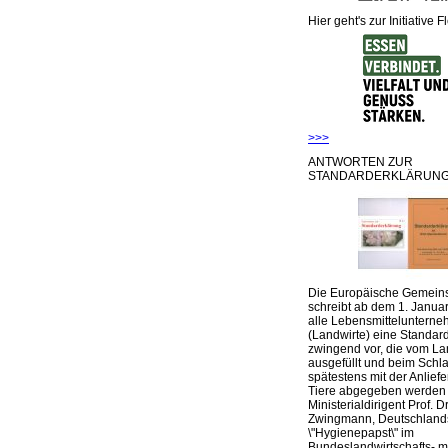
Hier geht's zur Initiative F
>>>
ANTWORTEN ZUR
STANDARDERKLÄRUNG
Die Europäische Gemeins
schreibt ab dem 1. Januar
alle Lebensmittelunterne
(Landwirte) eine Standar
zwingend vor, die vom La
ausgefüllt und beim Schla
spätestens mit der Anlief
Tiere abgegeben werden
Ministerialdirigent Prof. Dr
Zwingmann, Deutschland
\"Hygienepapst\" im
Bundeslandwirtschafts- mi