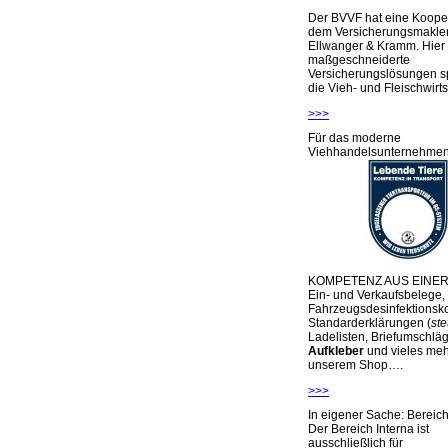
Der BVVF hat eine Kooper
dem Versicherungsmakler
Ellwanger & Kramm. Hier 
maßgeschneiderte
Versicherungslösungen sp
die Vieh- und Fleischwirts
>>>
Für das moderne
Viehhandelsunternehme
KOMPETENZ AUS EINER
Ein- und Verkaufsbelege,
Fahrzeugsdesinfektionsko
Standarderklärungen (
ste
Ladelisten, Briefumschlä
Aufkleber
und vieles meh
unserem Shop….
>>>
In eigener Sache: Berei
Der Bereich Interna ist
ausschließlich für